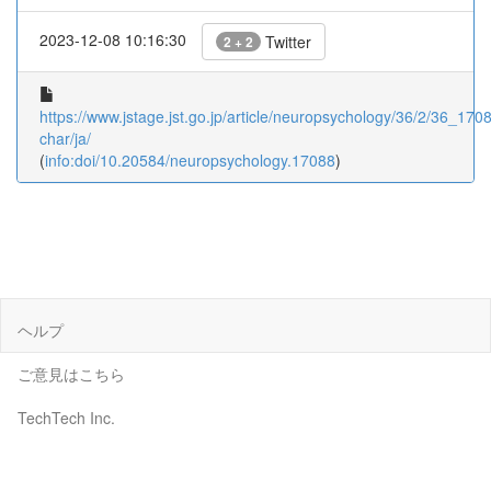
2023-12-08 10:16:30
Twitter
2 + 2
https://www.jstage.jst.go.jp/article/neuropsychology/36/2/36_17088
char/ja/
(
info:doi/10.20584/neuropsychology.17088
)
ヘルプ
ご意見はこちら
TechTech Inc.