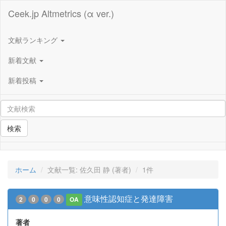
Ceek.jp Altmetrics (α ver.)
文献ランキング
新着文献
新着投稿
検索
ホーム
文献一覧: 佐久田 静 (著者)
1件
意味性認知症と発達障害
2
0
0
0
OA
著者