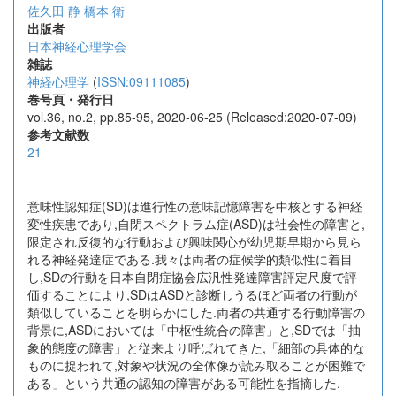
佐久田 静
橋本 衛
出版者
日本神経心理学会
雑誌
神経心理学
(
ISSN:09111085
)
巻号頁・発行日
vol.36, no.2, pp.85-95, 2020-06-25 (Released:2020-07-09)
参考文献数
21
意味性認知症(SD)は進行性の意味記憶障害を中核とする神経
変性疾患であり,自閉スペクトラム症(ASD)は社会性の障害と,
限定され反復的な行動および興味関心が幼児期早期から見ら
れる神経発達症である.我々は両者の症候学的類似性に着目
し,SDの行動を日本自閉症協会広汎性発達障害評定尺度で評
価することにより,SDはASDと診断しうるほど両者の行動が
類似していることを明らかにした.両者の共通する行動障害の
背景に,ASDにおいては「中枢性統合の障害」と,SDでは「抽
象的態度の障害」と従来より呼ばれてきた,「細部の具体的な
ものに捉われて,対象や状況の全体像が読み取ることが困難で
ある」という共通の認知の障害がある可能性を指摘した.