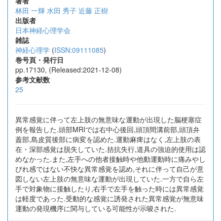
著者
林田 一輝
水田 秀子
近藤 正樹
出版者
日本神経心理学会
雑誌
神経心理学
(
ISSN:09111085
)
巻号頁・発行日
pp.17130, (Released:2021-12-08)
参考文献数
25
異常感覚に伴って左上肢の無意味な運動が出現した脳梗塞症
例を報告した.頭部MRIでは右中心後回,頭頂間溝前部,頭頂弁
蓋部,島皮質後部に病変を認めた.運動麻痺はなく,左上肢の表
在・深部感覚は脱失していた.拮抗失行,道具の強迫的使用は認
めなかった.また,左手への他者接触時や他動運動時に痛みやし
びれ感ではない不快な異常感覚を認め,それに伴って自己が意
図しない左上肢の無意味な運動が出現していた.一方で自ら左
手で対象物に接触したり,右手で左手を触った時には異常感覚
は軽度であった.受動的な感覚に誘発された異常感覚が無意味
運動の発現機序に関与している可能性が示唆された.