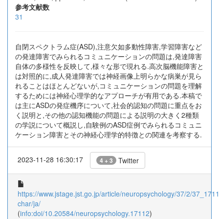
参考文献数
31
自閉スペクトラム症(ASD),注意欠如多動性障害,学習障害など
の発達障害でみられるコミュニケーションの問題は,発達障害
自体の多様性を反映して,様々な形で現れる.高次脳機能障害と
は対照的に,成人発達障害では神経画像上明らかな病巣が見ら
れることはほとんどないが,コミュニケーションの問題を理解
するためには神経心理学的なアプローチが有用である.本稿で
は主にASDの発症機序について,社会的認知の問題に重点をお
く説明と,その他の認知機能の問題による説明の大きく2種類
の学説について概説し,自験例のASD症例でみられるコミュニ
ケーション障害とその神経心理学的特徴との関連を考察する.
2023-11-28 16:30:17
Twitter
4 + 3
https://www.jstage.jst.go.jp/article/neuropsychology/37/2/37_17112
char/ja/
(
info:doi/10.20584/neuropsychology.17112
)