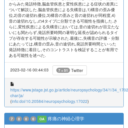
からみた発話特徴,脳血管疾患と変性疾患による症状の差異に
ついて解説した.脳血管疾患による失構音は,1)構音の歪み優
位,2)音の途切れ優位,3)構音の歪みと音の途切れが同程度,4)
音の途切れなし,の4タイプに分類できる可能性を指摘した.さ
らに,変性疾患による失構音においては,音の途切れが目立たな
いにも関わらず,発話所要時間の著明な延長が認められるタイ
プが存在する可能性が示唆された.最後に,失構音の評価・分類
にあたっては,構音の歪み,音の途切れ,発話所要時間といった
発話特徴に着目し,そのコントラストを検証することが有用で
ある可能性を述べた.
2023-02-16 00:44:03
Twitter
7 + 51
https://www.jstage.jst.go.jp/article/neuropsychology/34/1/34_17022
char/ja/
(
info:doi/10.20584/neuropsychology.17022
)
疼痛の神経心理学
7
0
0
0
OA