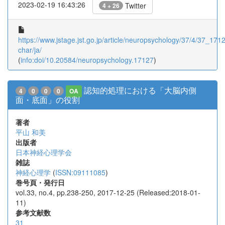
2023-02-19 16:43:26
Twitter
4 + 26
https://www.jstage.jst.go.jp/article/neuropsychology/37/4/37_17127
char/ja/
(
info:doi/10.20584/neuropsychology.17127
)
認知的処理における「大脳内側
4
0
0
0
OA
面・底面」の役割
著者
平山 和美
出版者
日本神経心理学会
雑誌
神経心理学
(
ISSN:09111085
)
巻号頁・発行日
vol.33, no.4, pp.238-250, 2017-12-25 (Released:2018-01-
11)
参考文献数
31