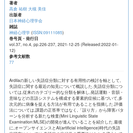
著者
高倉 祐樹
大槻 美佳
出版者
日本神経心理学会
雑誌
神経心理学
(
ISSN:09111085
)
巻号頁・発行日
vol.37, no.4, pp.226-237, 2021-12-25 (Released:2022-01-
12)
参考文献数
77
Ardilaの新しい失語症分類に対する有用性の検討を軸として,
失語症に関する最近の知見について概説した.失語症分類につ
いては,従来のカテゴリー的な分類を解体し,発話運動・音韻・
意味などの言語システムを構成する要素的症候に基づいて,多
次元的に病像を捉える方法が有用であることを指摘した.評価
法については,課題の正答率ではなく,「誤り方」から障害パタ
ーンを分析する新たな検査(Mini Linguistic State
Examination:MLSE)の開発が進んでいることを紹介した.最後
に,オープンサイエンスとAI(artificial intelligence)時代の失語