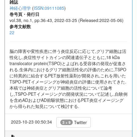
雑誌
神経心理学
(
ISSN:09111085
)
巻号頁・発行日
vol.38, no.1, pp.36-43, 2022-03-25 (Released:2022-05-06)
参考文献数
22
脳の障害や変性疾患に伴う炎症反応に応じて,グリア細胞は活
性化し,炎症性サイトカインの関連遺伝子とともに,18 kDa
translocator protein(TSPO)とよばれる受容体の発現が促進さ
れる.生体内におけるグリア細胞活性化の評価のために,TSPO
に特異的に結合するPET放射性薬剤が開発され,これを用いた
TSPO-PETイメージングが神経炎症の評価に使用されてきた.
本稿では神経炎症とグリア細胞の活性化について論考
し,TSPO-PETイメージングの開発状況について記述し,自験例
を含めADおよびAD前駆状態におけるPET炎症イメージング
から得られた知見について検討する.
2023-10-23 00:50:34
Twitter
3 + 9