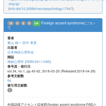
char/ja/
(
info:doi/10.20584/neuropsychology.17047
)
Foreign accent syndromeについ
10
0
0
0
OA
て
著者
東山 雄一
田中 章景
出版者
日本神経心理学会
雑誌
神経心理学
(
ISSN:09111085
)
巻号頁・発行日
vol.34, no.1, pp.45-62, 2018-03-25 (Released:2018-04-28)
参考文献数
56
被引用文献数
1
外国語様アクセント症候群(foreign accent syndrome:FAS)と