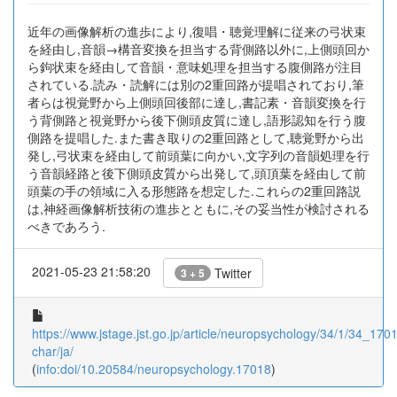
近年の画像解析の進歩により,復唱・聴覚理解に従来の弓状束
を経由し,音韻→構音変換を担当する背側路以外に,上側頭回か
ら鉤状束を経由して音韻・意味処理を担当する腹側路が注目
されている.読み・読解には別の2重回路が提唱されており,筆
者らは視覚野から上側頭回後部に達し,書記素・音韻変換を行
う背側路と視覚野から後下側頭皮質に達し,語形認知を行う腹
側路を提唱した.また書き取りの2重回路として,聴覚野から出
発し,弓状束を経由して前頭葉に向かい,文字列の音韻処理を行
う音韻経路と後下側頭皮質から出発して,頭頂葉を経由して前
頭葉の手の領域に入る形態路を想定した.これらの2重回路説
は,神経画像解析技術の進歩とともに,その妥当性が検討される
べきであろう.
2021-05-23 21:58:20
Twitter
3 + 5
https://www.jstage.jst.go.jp/article/neuropsychology/34/1/34_17018
char/ja/
(
info:doi/10.20584/neuropsychology.17018
)