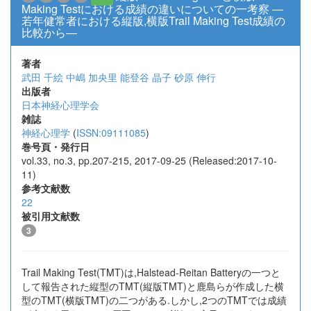
Making Testにおける成績の違いについての一考察 ―
若年健常者における縦版,横版Trail Making Test成績の
比較から―
著者
武田 千絵
中嶋 加央里
能登谷 晶子
砂原 伸行
出版者
日本神経心理学会
雑誌
神経心理学
(
ISSN:09111085
)
巻号頁・発行日
vol.33, no.3, pp.207-215, 2017-09-25 (Released:2017-10-
11)
参考文献数
22
被引用文献数
3
Trail Making Test(TMT)は,Halstead-Reitan Batteryの一つと
して報告された縦型のTMT(縦版TMT)と鹿島らが作成した横
型のTMT(横版TMT)の二つがある.しかし,2つのTMTでは成績