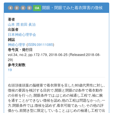
開眼・閉眼でみた着衣障害の徴候
4
0
0
0
OA
著者
山本 潤
前田 眞治
出版者
日本神経心理学会
雑誌
神経心理学
(
ISSN:09111085
)
巻号頁・発行日
vol.34, no.2, pp.172-179, 2018-06-25 (Released:2018-08-
29)
参考文献数
19
右頭頂後頭葉の脳梗塞で着衣障害を呈した80歳代男性に対し,
徴候の要因を検討する目的で,開眼と閉眼の2条件で着衣動作
の分析を行った.開眼条件では,はじめの袖通し工程で,袖に腕
を通すことができない徴候を認め,他の工程は問題なかった.一
方,閉眼条件では,徴候を認めず,着衣可能であった.その他の評
価から,前開き型に限定していること,はじめの袖通し工程で出