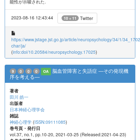
能性が示唆された.
2023-08-16 12:43:44
Twitter
10 + 11
https://www.jstage.jst.go.jp/article/neuropsychology/34/1/34_17025
char/ja/
(
info:doi/10.20584/neuropsychology.17025
)
脳血管障害と失語症 ―その発現機
9
0
0
0
OA
序を考える―
著者
田川 皓一
出版者
日本神経心理学会
雑誌
神経心理学
(
ISSN:09111085
)
巻号頁・発行日
vol.37, no.1, pp.10-20, 2021-03-25 (Released:2021-04-23)