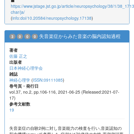
https://www.jstage.jst.go.jp/article/neuropsychology/38/1/38_17138
char/ja/
(
info:doi/10.20584/neuropsychology.17138
)
失音楽症からみた音楽の脳内認知過程
3
0
0
0
著者
佐藤 正之
出版者
日本神経心理学会
雑誌
神経心理学
(
ISSN:09111085
)
巻号頁・発行日
vol.37, no.2, pp.106-116, 2021-06-25 (Released:2021-07-
17)
参考文献数
19
失音楽症の自験2例に対し音楽能力の検査を行い,音楽認知の