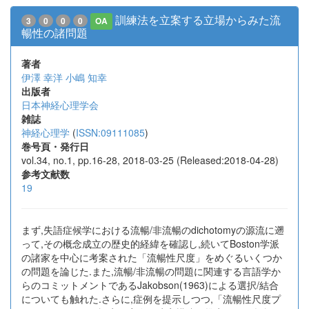
訓練法を立案する立場からみた流
3
0
0
0
OA
暢性の諸問題
著者
伊澤 幸洋
小嶋 知幸
出版者
日本神経心理学会
雑誌
神経心理学
(
ISSN:09111085
)
巻号頁・発行日
vol.34, no.1, pp.16-28, 2018-03-25 (Released:2018-04-28)
参考文献数
19
まず,失語症候学における流暢/非流暢のdichotomyの源流に遡
って,その概念成立の歴史的経緯を確認し,続いてBoston学派
の諸家を中心に考案された「流暢性尺度」をめぐるいくつか
の問題を論じた.また,流暢/非流暢の問題に関連する言語学か
らのコミットメントであるJakobson(1963)による選択/結合
についても触れた.さらに,症例を提示しつつ,「流暢性尺度プ