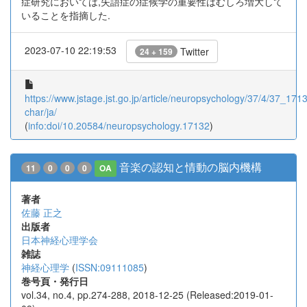
症研究においては,失語症の症候学の重要性はむしろ増大して
いることを指摘した.
2023-07-10 22:19:53
Twitter
24 + 159
https://www.jstage.jst.go.jp/article/neuropsychology/37/4/37_17132
char/ja/
(
info:doi/10.20584/neuropsychology.17132
)
音楽の認知と情動の脳内機構
11
0
0
0
OA
著者
佐藤 正之
出版者
日本神経心理学会
雑誌
神経心理学
(
ISSN:09111085
)
巻号頁・発行日
vol.34, no.4, pp.274-288, 2018-12-25 (Released:2019-01-