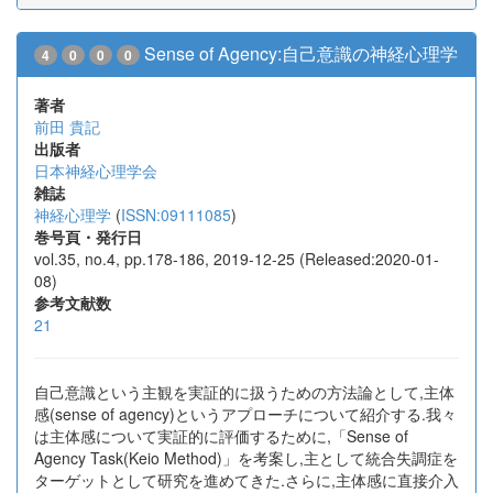
Sense of Agency:自己意識の神経心理学
4
0
0
0
著者
前田 貴記
出版者
日本神経心理学会
雑誌
神経心理学
(
ISSN:09111085
)
巻号頁・発行日
vol.35, no.4, pp.178-186, 2019-12-25 (Released:2020-01-
08)
参考文献数
21
自己意識という主観を実証的に扱うための方法論として,主体
感(sense of agency)というアプローチについて紹介する.我々
は主体感について実証的に評価するために,「Sense of
Agency Task(Keio Method)」を考案し,主として統合失調症を
ターゲットとして研究を進めてきた.さらに,主体感に直接介入