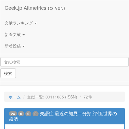
Ceek.jp Altmetrics (α ver.)
文献ランキング
新着文献
新着投稿
検索
ホーム
文献一覧: 09111085 (ISSN)
72件
失語症:最近の知見―分類,評価,世界の
24
0
0
0
趨勢