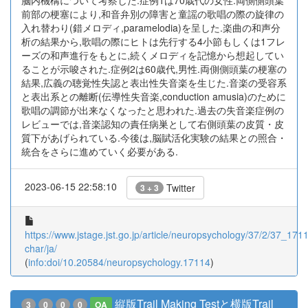
脳内機構について考察した.症例1は70歳代の女性.両側側頭葉
前部の梗塞により,和音弁別の障害と童謡の歌唱の際の旋律の
入れ替わり(錯メロディ,paramelodia)を呈した.楽曲の和声分
析の結果から,歌唱の際にヒトは先行する4小節もしくは1フレ
ーズの和声進行をもとに,続くメロディを記憶から想起してい
ることが示唆された.症例2は60歳代,男性.両側側頭葉の梗塞の
結果,広義の聴覚性失認と表出性失音楽を生じた.音楽の受容系
と表出系との離断(伝導性失音楽,conduction amusia)のために
歌唱の調節が出来なくなったと思われた.過去の失音楽症例の
レビューでは,音楽認知の責任病巣として右側頭葉の皮質・皮
質下があげられている.今後は,脳賦活化実験の結果との照合・
統合をさらに進めていく必要がある.
2023-06-15 22:58:10
Twitter
3 + 3
https://www.jstage.jst.go.jp/article/neuropsychology/37/2/37_17114
char/ja/
(
info:doi/10.20584/neuropsychology.17114
)
縦版Trail Making Testと横版Trail
3
0
0
0
OA