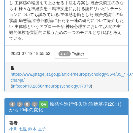
し,主体感の精度を向上させる手法を考案し,統合失調症のみな
らず,様々な神経疾患・精神疾患における認知リハビリテーシ
ョンについても試みている.主体感を軸とした,統合失調症の症
状論,病態論,治療回復論にわたる一連の研究について紹介した
い.主体感というアプローチが,神経心理学において,人間の主
観的体験を実証的に扱うための一つのモデルとなればと考え
ている.
2023-07-19 18:55:52
Twitter
4 + 3
https://www.jstage.jst.go.jp/article/neuropsychology/35/4/35_17079
char/ja/
(
info:doi/10.20584/neuropsychology.17079
)
原発性進行性失語:診断基準(2011)
4
0
0
0
OA
から10年の変化
著者
小川 七世
鈴木 匡子