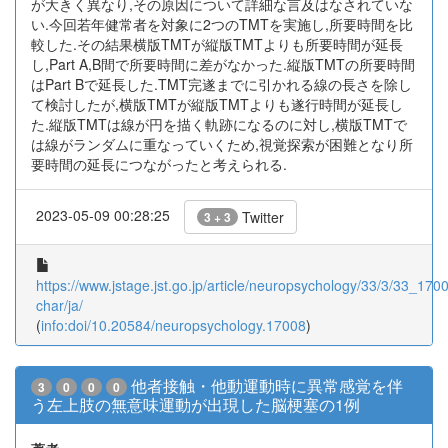
が大きく異なり,その原因について詳細な言及はなされていな
い.今回若年健常者を対象に2つのTMTを実施し,所要時間を比
較した.その結果横版TMTが縦版TMTよりも所要時間が延長
し,Part A,B間で所要時間に差がなかった.縦版TMTの所要時間
はPart Bで延長した.TMT完遂までに引かれる線の長さを除し
て検討したが,横版TMTが縦版TMTよりも遂行時間が延長し
た.縦版TMTは線が円を描く軌跡になるのに対し,横版TMTで
は線がランダムに重なっていくため,視覚探索が困難となり所
要時間の延長につながったと考えられる.
2023-05-09 00:28:25
Twitter
3 + 3
https://www.jstage.jst.go.jp/article/neuropsychology/33/3/33_17008
char/ja/
(
info:doi/10.20584/neuropsychology.17008
)
他者接触・他動運動時に異常感覚を伴
3
0
0
0
う左上肢の無意味運動が出現した脳梗塞の1例