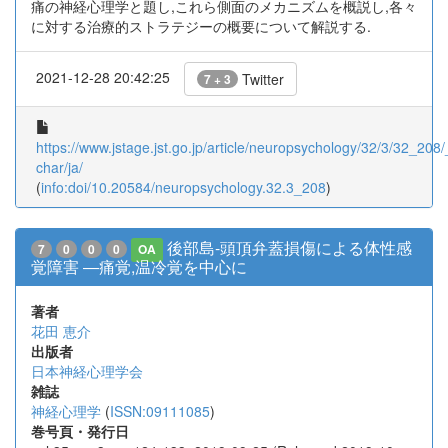
痛の神経心理学と題し,これら側面のメカニズムを概説し,各々
に対する治療的ストラテジーの概要について解説する.
2021-12-28 20:42:25
Twitter
7 + 3
https://www.jstage.jst.go.jp/article/neuropsychology/32/3/32_208/_
char/ja/
(
info:doi/10.20584/neuropsychology.32.3_208
)
後部島-頭頂弁蓋損傷による体性感
7
0
0
0
OA
覚障害 ―痛覚,温冷覚を中心に
著者
花田 恵介
出版者
日本神経心理学会
雑誌
神経心理学
(
ISSN:09111085
)
巻号頁・発行日