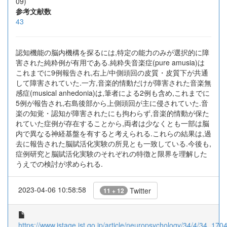
09)
参考文献数
43
認知機能の脳内機構を探るには,特定の能力のみが選択的に障
害された純粋例が有用である.純粋失音楽症(pure amusia)は
これまでに9例報告され,右上/中側頭回の皮質・皮質下が共通
して障害されていた.一方,音楽的情動だけが障害された音楽無
感症(musical anhedonia)は,筆者による2例も含め,これまでに
5例が報告され,右島後部から上側頭回が主に侵されていた.音
楽の知覚・認知が障害されたにも拘わらず,音楽的情動が保た
れていた症例が存在することから,両者は少なくとも一部は脳
内で異なる神経基盤を有すると考えられる.これらの結果は,過
去に報告された脳賦活化実験の所見とも一致している.今後も,
症例研究と脳賦活化実験のそれぞれの特徴と限界を理解した
うえでの検討が求められる.
2023-04-06 10:58:58
Twitter
11 + 12
https://www.jstage.jst.go.jp/article/neuropsychology/34/4/34_17047