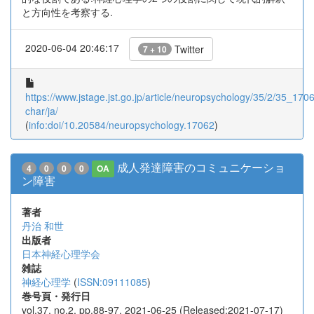
と方向性を考察する.
2020-06-04 20:46:17
Twitter
7 + 10
https://www.jstage.jst.go.jp/article/neuropsychology/35/2/35_17062
char/ja/
(
info:doi/10.20584/neuropsychology.17062
)
成人発達障害のコミュニケーショ
4
0
0
0
OA
ン障害
著者
丹治 和世
出版者
日本神経心理学会
雑誌
神経心理学
(
ISSN:09111085
)
巻号頁・発行日
vol.37, no.2, pp.88-97, 2021-06-25 (Released:2021-07-17)