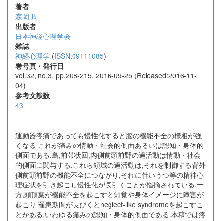
著者
森岡 周
出版者
日本神経心理学会
雑誌
神経心理学
(
ISSN:09111085
)
巻号頁・発行日
vol.32, no.3, pp.208-215, 2016-09-25 (Released:2016-11-
04)
参考文献数
43
運動器疼痛であっても慢性化すると脳の機能不全の様相が強
くなる.これが痛みの情動・社会的側面あるいは認知・身体的
側面である.島,前帯状回,内側前頭前野の過活動は情動・社会
的側面に関与する.これら領域の過活動は,それを制御する背外
側前頭前野の機能不全につながり,それに伴いうつ等の精神心
理症状を引き起こし慢性化が長引くことが指摘されている.一
方,頭頂葉が機能不全を起こすと知覚や身体イメージに障害が
起こり,罹患期間が長びくとneglect-like syndromeを起こすこ
とがある.いわゆる痛みの認知・身体的側面である.本稿では疼