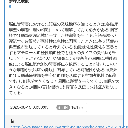
参考文献数
8
脳血管障害における失語症の発現機序を論じるときは,各臨床
病型の病態生理の相違について理解しておく必要がある.脳塞
栓では脳動脈灌流域に一致した梗塞巣を生じる.言語領域へと
灌流する皮質枝が塞栓性に急性に閉塞したときに,各失語症の
典型像が出現してくると考えている.動脈硬化性変化を基盤と
するアテローム血栓性脳血栓でも種々のタイプの失語症が出
現してくる.この場合,CTやMRIによる梗塞巣の周囲に,機能画
像による脳血流代謝の障害部位を観察することがあり,このよ
うな病態が失語症の発現に関与している可能性がある.被殻出
血は大脳基底核部を中心に血腫を形成する空間占拠性の病巣
であり,血腫が大きくなると周囲に影響を与えてくる.血腫が大
きくなると,周囲の言語領野にも障害を及ぼし失語症が出現し
てくる.
2023-08-13 09:30:09
Twitter
9 + 54
https://www.jstage.jst.go.jp/article/neuropsychology/37/1/37_17105