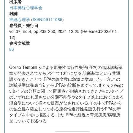
出版者
日本神経心理学会
雑誌
神経心理学
(
ISSN:09111085
)
巻号頁・発行日
vol.37, no.4, pp.238-250, 2021-12-25 (Released:2022-01-
12)
参考文献数
83
Gorno-Tempiniらによる原発性進行性失語(PPA)の臨床診断基
準が発表されてから,今年で10年になる.診断基準という共通
語ができたことで,PPAの論文数は急激に増加した.一方,この
診断基準は発表当初から,PPAの診断をめぐって,またその先の
3タイプの分類に関して問題点が指摘されてきた.特に3タイプ
のいずれにも属さない分類不能型や2タイプ以上にあてはまる
混合型について様々な提案がなされている.その中でPPAから
の独立性を確立しつつある原発性進行性発語失行やPPAの新
タイプを中心に概説する.また,PPAの経過と背景疾患/病理所
見についても述べる.