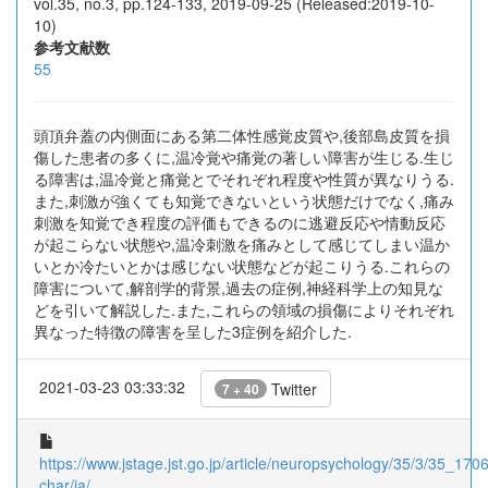
vol.35, no.3, pp.124-133, 2019-09-25 (Released:2019-10-
10)
参考文献数
55
頭頂弁蓋の内側面にある第二体性感覚皮質や,後部島皮質を損
傷した患者の多くに,温冷覚や痛覚の著しい障害が生じる.生じ
る障害は,温冷覚と痛覚とでそれぞれ程度や性質が異なりうる.
また,刺激が強くても知覚できないという状態だけでなく,痛み
刺激を知覚でき程度の評価もできるのに逃避反応や情動反応
が起こらない状態や,温冷刺激を痛みとして感じてしまい温か
いとか冷たいとかは感じない状態などが起こりうる.これらの
障害について,解剖学的背景,過去の症例,神経科学上の知見な
どを引いて解説した.また,これらの領域の損傷によりそれぞれ
異なった特徴の障害を呈した3症例を紹介した.
2021-03-23 03:33:32
Twitter
7 + 40
https://www.jstage.jst.go.jp/article/neuropsychology/35/3/35_17064
char/ja/