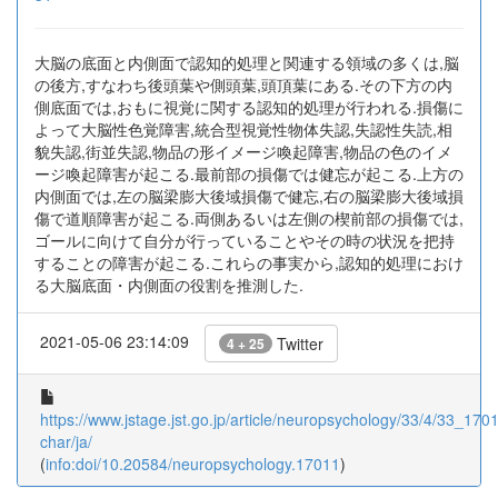
大脳の底面と内側面で認知的処理と関連する領域の多くは,脳
の後方,すなわち後頭葉や側頭葉,頭頂葉にある.その下方の内
側底面では,おもに視覚に関する認知的処理が行われる.損傷に
よって大脳性色覚障害,統合型視覚性物体失認,失認性失読,相
貌失認,街並失認,物品の形イメージ喚起障害,物品の色のイメ
ージ喚起障害が起こる.最前部の損傷では健忘が起こる.上方の
内側面では,左の脳梁膨大後域損傷で健忘,右の脳梁膨大後域損
傷で道順障害が起こる.両側あるいは左側の楔前部の損傷では,
ゴールに向けて自分が行っていることやその時の状況を把持
することの障害が起こる.これらの事実から,認知的処理におけ
る大脳底面・内側面の役割を推測した.
2021-05-06 23:14:09
Twitter
4 + 25
https://www.jstage.jst.go.jp/article/neuropsychology/33/4/33_17011
char/ja/
(
info:doi/10.20584/neuropsychology.17011
)