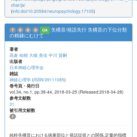
char/ja/
(
info:doi/10.20584/neuropsychology.17105
)
失構音/発語失行 失構音の下位分類
7
0
0
0
OA
の精錬にむけて
著者
高倉 祐樹
大槻 美佳
中川 賀嗣
出版者
日本神経心理学会
雑誌
神経心理学
(
ISSN:09111085
)
巻号頁・発行日
vol.34, no.1, pp.38-44, 2018-03-25 (Released:2018-04-28)
参考文献数
31
被引用文献数
1
純粋失構音における病巣部位と発話症状との関係,定量的指標