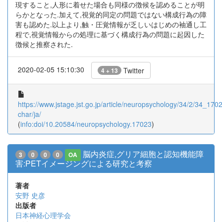
現すること,人形に着せた場合も同様の徴候を認めることが明
らかとなった.加えて,視覚的同定の問題ではない構成行為の障
害も認めた.以上より,触・圧覚情報が乏しいはじめの袖通し工
程で,視覚情報からの処理に基づく構成行為の問題に起因した
徴候と推察された.
2020-02-05 15:10:30
Twitter
4 + 13
https://www.jstage.jst.go.jp/article/neuropsychology/34/2/34_17023
char/ja/
(
info:doi/10.20584/neuropsychology.17023
)
脳内炎症,グリア細胞と認知機能障
3
0
0
0
OA
害:PETイメージングによる研究と考察
著者
安野 史彦
出版者
日本神経心理学会