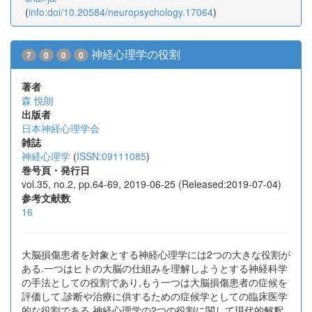
(
info:doi/10.20584/neuropsychology.17064
)
神経心理学の役割
7
0
0
0
著者
森 悦朗
出版者
日本神経心理学会
雑誌
神経心理学
(
ISSN:09111085
)
巻号頁・発行日
vol.35, no.2, pp.64-69, 2019-06-25 (Released:2019-07-04)
参考文献数
16
大脳損傷患者を対象とする神経心理学には2つの大きな役割が
ある.一つはヒトの大脳の仕組みを理解しようとする神経科学
の手法としての役割であり,もう一つは大脳損傷患者の症候を
評価して,診断や治療に供するための症候学としての臨床医学
的な役割である.神経心理学の2つの役割に関して現代的解釈