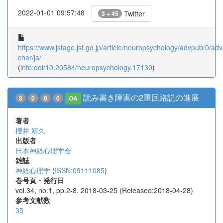
2022-01-01 09:57:48
Twitter
3 + 45
https://www.jstage.jst.go.jp/article/neuropsychology/advpub/0/ad
char/ja/
(
info:doi/10.20584/neuropsychology.17130
)
読み書き障害の2重回路説の進展
3
0
0
0
OA
著者
櫻井 靖久
出版者
日本神経心理学会
雑誌
神経心理学
(
ISSN:09111085
)
巻号頁・発行日
vol.34, no.1, pp.2-8, 2018-03-25 (Released:2018-04-28)
参考文献数
35