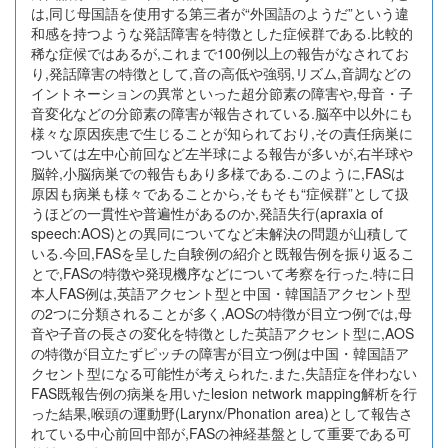
は,同じ母国語を使用する第三者が“外国語のようだ”という違
和感を持つような発話障害を特徴とした症候群である.比較的
稀な症候ではあるが,これまで100例以上の報告がなされてお
り,発話障害の特徴として,音の高低や強弱,リズム,音調などの
イントネーションの異常といった超分節素の障害や,母音・子
音変化などの分節素の障害が報告されている.脳卒中以外にも
様々な原因疾患で生じることが知られており,その責任病巣に
ついては左中心前回など左半球による報告が多いが,右半球や
脳幹,小脳病巣での報告もあり多様である.このように,FASは
原因も病巣も様々であることから,そもそも“症候群”として扱
うほどの一貫性や普遍性があるのか,発語失行(apraxia of
speech:AOS)との異同についてなど未解決の問題が山積して
いる.今回,FASを呈した自験例の紹介と既報告例を振り返るこ
とで,FASの特徴や発現機序などについて考察を行った.特に日
本人FAS例は,英語アクセント型と中国・韓国語アクセント型
の2つに分類されることが多く,AOSの特徴が目立つ例では,母
音や子音の長さの変化を特徴とした英語アクセント型に,AOS
の特徴が目立たずピッチの障害が目立つ例は中国・韓国語ア
クセント型になる可能性が考えられた.また,失語症を伴わない
FAS既報告例の病巣を用いたlesion network mapping解析を行
った結果,喉頭の運動野(Larynx/Phonation area)として報告さ
れている中心前回中部が,FASの神経基盤として重要である可