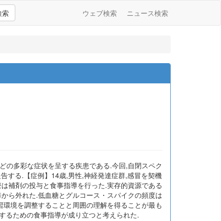
検索
ウェブ検索
ニュース検索
などの多彩な症状を呈する疾患である.今回,自閉スペク
報告する.【症例】14歳,男性,神経発達症群,感冒を契機
治療は補剤の投与と食事指導を行った.実存的資源である
準から外れた.低血糖とグルコース・スパイクの頻度は
学習環境を調整することと周囲の理解を得ることが最も
するための食事指導が成り立つと考えられた.