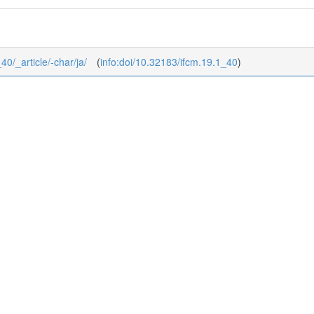
40/_article/-char/ja/
(
info:doi/10.32183/ifcm.19.1_40
)