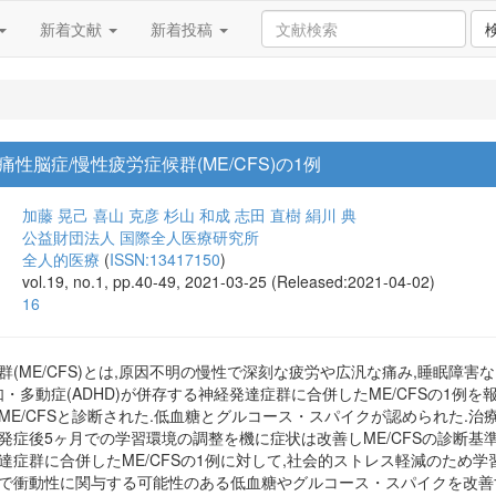
新着文献
新着投稿
脳症/慢性疲労症候群(ME/CFS)の1例
加藤 晃己
喜山 克彦
杉山 和成
志田 直樹
絹川 典
公益財団法人 国際全人医療研究所
全人的医療
(
ISSN:13417150
)
vol.19, no.1, pp.40-49, 2021-03-25 (Released:2021-04-02)
16
群(ME/CFS)とは,原因不明の慢性で深刻な疲労や広汎な痛み,睡眠障害
如・多動症(ADHD)が併存する神経発達症群に合併したME/CFSの1例を
ME/CFSと診断された.低血糖とグルコース・スパイクが認められた.
発症後5ヶ月での学習環境の調整を機に症状は改善しME/CFSの診断基
達症群に合併したME/CFSの1例に対して,社会的ストレス軽減のため
上で衝動性に関与する可能性のある低血糖やグルコース・スパイクを改善