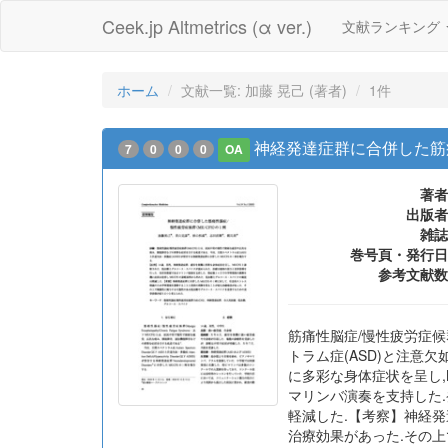
Ceek.jp Altmetrics (α ver.)
文献ランキング
ホーム
文献一覧: 加藤 晃己 (著者)
1件
神経発達症群に合併した筋痛性
7
0
0
0
OA
著者
出版者
雑誌
巻号頁・発行日
参考文献数
筋痛性脳症/慢性疲労症候
トラム症(ASD)と注意欠
に多彩な身体症状を呈し,
マリンバ演奏を支持した.
軽減した.【考察】神経発
治療効果があった.その