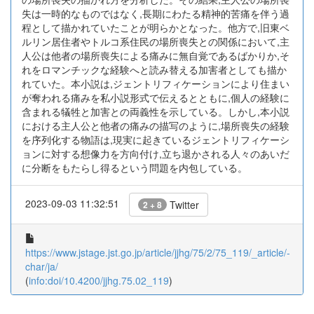
失は一時的なものではなく,長期にわたる精神的苦痛を伴う過
程として描かれていたことが明らかとなった。他方で,旧東ベ
ルリン居住者やトルコ系住民の場所喪失との関係において,主
人公は他者の場所喪失による痛みに無自覚であるばかりか,そ
れをロマンチックな経験へと読み替える加害者としても描か
れていた。本小説は,ジェントリフィケーションにより住まい
が奪われる痛みを私小説形式で伝えるとともに,個人の経験に
含まれる犠牲と加害との両義性を示している。しかし,本小説
における主人公と他者の痛みの描写のように,場所喪失の経験
を序列化する物語は,現実に起きているジェントリフィケーシ
ョンに対する想像力を方向付け,立ち退かされる人々のあいだ
に分断をもたらし得るという問題を内包している。
2023-09-03 11:32:51
Twitter
2 + 8
https://www.jstage.jst.go.jp/article/jjhg/75/2/75_119/_article/-
char/ja/
(
info:doi/10.4200/jjhg.75.02_119
)