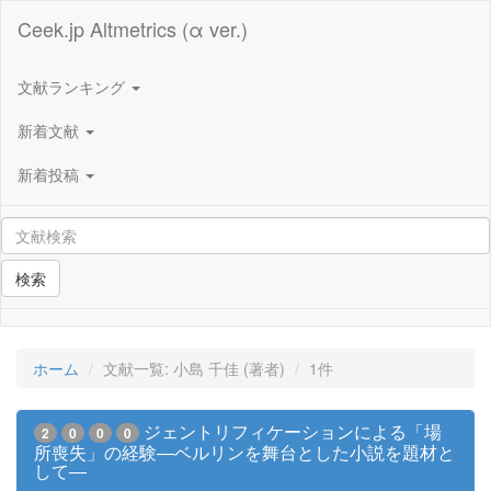
Ceek.jp Altmetrics (α ver.)
文献ランキング
新着文献
新着投稿
検索
ホーム
文献一覧: 小島 千佳 (著者)
1件
ジェントリフィケーションによる「場
2
0
0
0
所喪失」の経験―ベルリンを舞台とした小説を題材と
して―