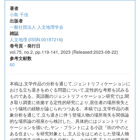
著者
小島 千佳
出版者
一般社団法人 人文地理学会
雑誌
人文地理
(
ISSN:00187216
)
巻号頁・発行日
vol.75, no.2, pp.119-141, 2023 (Released:2023-08-22)
参考文献数
60
本稿は,文学作品の分析を通じて,ジェントリフィケーションに
おける立ち退きをめぐる問題について,定性的な考察を試みる
ものである。英語圏のジェントリフィケーション研究では,聞
き取り調査に依拠する定性的研究により,居住者の場所喪失と
いう犠牲の経験が論じられつつある。本稿では,文学作品の表
象分析を通じて,立ち退きに伴う登場人物の場所喪失を関係論
的な場所論の視座から検討した。具体的にはジェントリフィ
ケーションを描いた,ヤン・ブラントによる小説『街の中のと
ある住まい』を研究対象とし,主人公をはじめとした登場人物
の場所喪失の描かれ方を分析した。その結果,主人公の場所喪