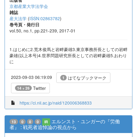
出版者
京都産業大学法学会
雑誌
産大法学
(
ISSN:02863782
)
巻号頁・発行日
vol.50, no.1, pp.221-239, 2017-01
1.はじめに2.荒木俊馬と岩畔豪雄3.東京事務所長としての岩畔
豪雄(以上本号)4.世界問題研究所長としての岩畔豪雄5.おわり
に
2023-09-03 06:19:09
はてなブックマーク
1
Twitter
14 + 26
https://ci.nii.ac.jp/naid/120006368833
エルンスト・ユンガーの『労働
13
0
0
0
IR
者』 : 戦死者追悼論の視点から