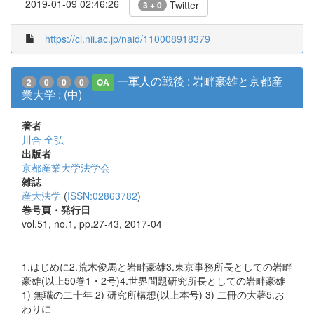
2019-01-09 02:46:26
Twitter
3 + 0
https://ci.nii.ac.jp/naid/110008918379
一軍人の戦後 : 岩畔豪雄と京都産
2
0
0
0
OA
業大学 : (中)
著者
川合 全弘
出版者
京都産業大学法学会
雑誌
産大法学
(
ISSN:02863782
)
巻号頁・発行日
vol.51, no.1, pp.27-43, 2017-04
1.はじめに2.荒木俊馬と岩畔豪雄3.東京事務所長としての岩畔
豪雄(以上50巻1・2号)4.世界問題研究所長としての岩畔豪雄
1) 無職の二十年 2) 研究所構想(以上本号) 3) 二冊の大著5.お
わりに