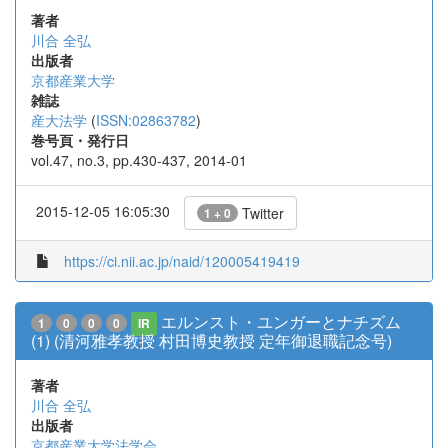
著者
川合 全弘
出版者
京都産業大学
雑誌
産大法学
(
ISSN:02863782
)
巻号頁・発行日
vol.47, no.3, pp.430-437, 2014-01
2015-12-05 16:05:30
Twitter
1 + 0
https://ci.nii.ac.jp/naid/120005419419
エルンスト・ユンガーとナチズム
1
0
0
0
IR
(1) (清河雅孝教授 村田博史教授 定年御退職記念号)
著者
川合 全弘
出版者
京都産業大学法学会