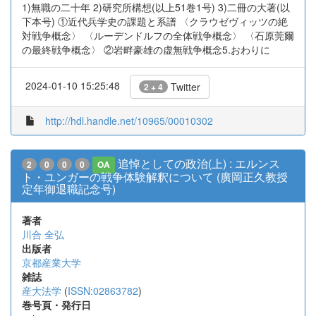
1)無職の二十年 2)研究所構想(以上51巻1号) 3)二冊の大著(以
下本号) ①近代兵学史の課題と系譜 〈クラウゼヴィッツの絶
対戦争概念〉 〈ルーデンドルフの全体戦争概念〉 〈石原莞爾
の最終戦争概念〉 ②岩畔豪雄の虚無戦争概念5.おわりに
2024-01-10 15:25:48
Twitter
2 + 4
http://hdl.handle.net/10965/00010302
追悼としての政治(上) : エルンス
2
0
0
0
OA
ト・ユンガーの戦争体験解釈について (廣岡正久教授
定年御退職記念号)
著者
川合 全弘
出版者
京都産業大学
雑誌
産大法学
(
ISSN:02863782
)
巻号頁・発行日