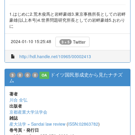
1.はじめに2.荒木俊馬と岩畔豪雄3.東京事務所長としての岩畔
豪雄(以上本号)4.世界問題研究所長としての岩畔豪雄5.おわり
に
2024-01-10 15:25:48
Twitter
3 + 5
http://hdl.handle.net/10965/00002413
ドイツ国民形成史から見たナチズ
3
0
0
0
OA
ム
著者
川合 全弘
出版者
京都産業大学法学会
雑誌
産大法学 = Sandai law review
(
ISSN:02863782
)
巻号頁・発行日