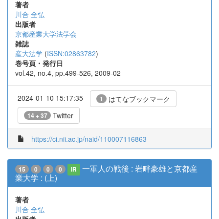
著者
川合 全弘
出版者
京都産業大学法学会
雑誌
産大法学
(
ISSN:02863782
)
巻号頁・発行日
vol.42, no.4, pp.499-526, 2009-02
2024-01-10 15:17:35
はてなブックマーク
1
Twitter
14 + 37
https://ci.nii.ac.jp/naid/110007116863
一軍人の戦後 : 岩畔豪雄と京都産
15
0
0
0
IR
業大学 : (上)
著者
川合 全弘