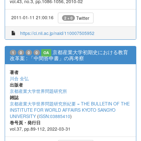
vol.43, no.3, pp.1086-1056, 2010-02
2011-01-11 21:00:16
Twitter
2 + 0
https://ci.nii.ac.jp/naid/110007505952
京都産業大学初期史における教育
1
0
0
0
OA
改革案 : 「中間答申書」の再考察
著者
川合 全弘
出版者
京都産業大学世界問題研究所
雑誌
京都産業大学世界問題研究所紀要 = THE BULLETIN OF THE
INSTITUTE FOR WORLD AFFAIRS KYOTO SANGYO
UNIVERSITY
(
ISSN:03885410
)
巻号頁・発行日
vol.37, pp.89-112, 2022-03-31