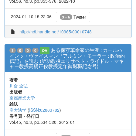
vol.56, no.3, pp.355-376, 2022-10
2024-01-10 15:22:06
Twitter
3 + 6
http://hdl.handle.net/10965/00010748
ある保守革命家の生涯 : カールハ
3
0
0
0
OA
インツ・ヴァイスマン『アルミン・モーラー : 政治的
伝記』を読む (所功教授エリサベト・ライドル・マキ
ャー教授高橋正俊教授定年御退職記念号)
著者
川合 全弘
出版者
京都産業大学
雑誌
産大法学
(
ISSN:02863782
)
巻号頁・発行日
vol.45, no.3, pp.534-520, 2012-01