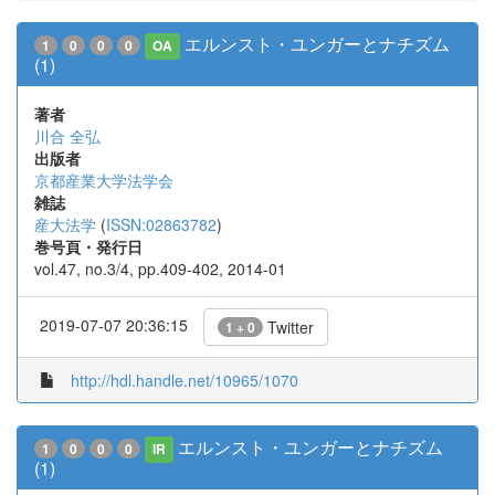
エルンスト・ユンガーとナチズム
1
0
0
0
OA
(1)
著者
川合 全弘
出版者
京都産業大学法学会
雑誌
産大法学
(
ISSN:02863782
)
巻号頁・発行日
vol.47, no.3/4, pp.409-402, 2014-01
2019-07-07 20:36:15
Twitter
1 + 0
http://hdl.handle.net/10965/1070
エルンスト・ユンガーとナチズム
1
0
0
0
IR
(1)