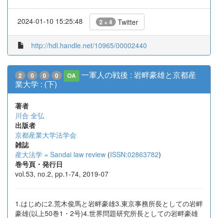
2024-01-10 15:25:48
Twitter
2 + 4
http://hdl.handle.net/10965/00002440
一軍人の戦後 : 岩畔豪雄と京都産
2
0
0
0
OA
業大学 : (下)
著者
川合 全弘
出版者
京都産業大学法学会
雑誌
産大法学 = Sandai law review
(
ISSN:02863782
)
巻号頁・発行日
vol.53, no.2, pp.1-74, 2019-07
1.はじめに2.荒木俊馬と岩畔豪雄3.東京事務所長としての岩畔
豪雄(以上50巻1・2号)4.世界問題研究所長としての岩畔豪雄