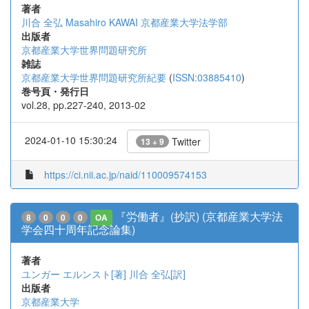
著者
川合 全弘
Masahiro KAWAI
京都産業大学法学部
出版者
京都産業大学世界問題研究所
雑誌
京都産業大学世界問題研究所紀要
(
ISSN:03885410
)
巻号頁・発行日
vol.28, pp.227-240, 2013-02
2024-01-10 15:30:24
Twitter
13 + 9
https://ci.nii.ac.jp/naid/110009574153
『労働者』(抄訳) (京都産業大学法
8
0
0
0
OA
学会四十周年記念論集)
著者
ユンガー エルンスト[著]
川合 全弘[訳]
出版者
京都産業大学