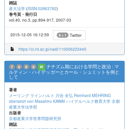
雑誌
産大法学
(
ISSN:02863782
)
巻号頁・発行日
vol.40, no.3, pp.894-917, 2007-03
2015-12-05 16:12:59
Twitter
8 + 1
https://ci.nii.ac.jp/naid/110006223445
ナチズム期における学問と政治 : マ
7
0
0
0
IR
ルティン・ハイデッガーとカール・シュミットを例と
して
著者
メーリング ラインハルト
川合 全弘
Reinhard MEHRING
übersetzt von Masahiro KAWAI
ハイデルベルク教育大学
京都
産業大学法学部
出版者
京都産業大学世界問題研究所
雑誌