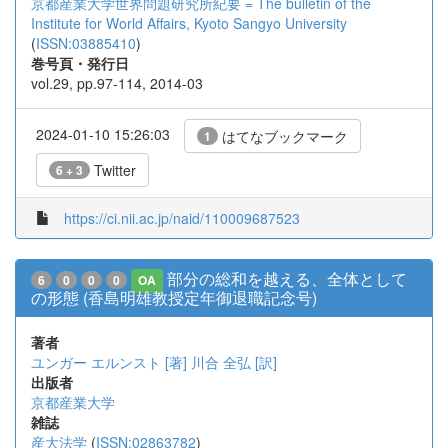
京都産業大学世界問題研究所紀要 = The bulletin of the
Institute for World Affairs, Kyoto Sangyo University
(
ISSN:03885410
)
巻号頁・発行日
vol.29, pp.97-114, 2014-03
2024-01-10 15:26:03
はてなブックマーク
1
Twitter
6 + 3
https://ci.nii.ac.jp/naid/110009687523
部分の総和を越える、全体として
6
0
0
0
OA
の形態 (香島明雄教授定年御退職記念号)
著者
ユンガー エルンスト [著]
川合 全弘 [訳]
出版者
京都産業大学
雑誌
産大法学
(
ISSN:02863782
)