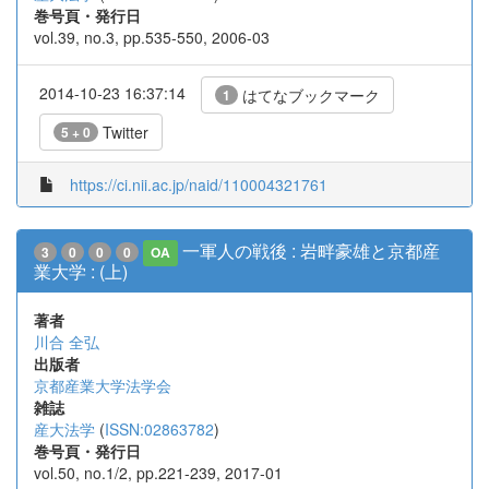
巻号頁・発行日
vol.39, no.3, pp.535-550, 2006-03
2014-10-23 16:37:14
はてなブックマーク
1
Twitter
5 + 0
https://ci.nii.ac.jp/naid/110004321761
一軍人の戦後 : 岩畔豪雄と京都産
3
0
0
0
OA
業大学 : (上)
著者
川合 全弘
出版者
京都産業大学法学会
雑誌
産大法学
(
ISSN:02863782
)
巻号頁・発行日
vol.50, no.1/2, pp.221-239, 2017-01