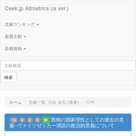
Ceek.jp Altmetrics (α ver.)
文献ランキング
新着文献
新着投稿
検索
ホーム
文献一覧: 川合 全弘 (著者)
17件
西独の国家理性としての過去の克
15
0
0
0
IR
服--ヴァイツゼッカー演説の政治的意義について