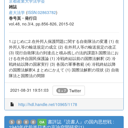
京都産業大学法学会
雑誌
産大法学
(
ISSN:02863782
)
巻号頁・発行日
vol.48, no.3/4, pp.856-826, 2015-02
1.はじめに2.在外邦人保護問題に関する自衛隊法の変遷 (1) 在
外邦人等の輸送規定の成立 (2) 在外邦人等の輸送規定の改正
(3) 現行自衛隊法の到達点と積み残しの法的課題3.国際法にお
ける在外自国民保護論 (1) 冷戦終結以前の国際法解釈 (2) 冷
戦終結以降の国家実行 (3) 各国の軍事教範 (4) 冷戦終結以降
の国際法解釈4.まとめにかえて (1) 国際法解釈の現状 (2) 自衛
隊法と国際法の間隙
2021-08-31 19:51:03
Twitter
6 + 7
http://hdl.handle.net/10965/1178
書評誌『読書人』の国内思想戦 :
5
0
0
0
OA
1940年代前半日本の言論空間研究(1)