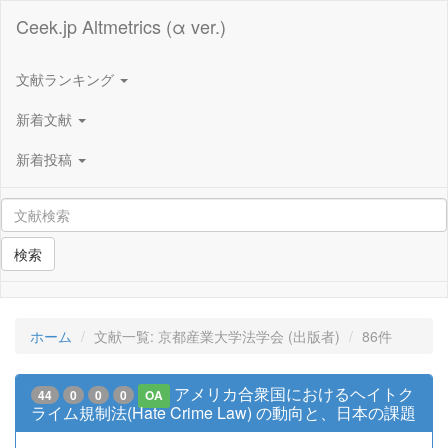
Ceek.jp Altmetrics (α ver.)
文献ランキング
新着文献
新着投稿
検索
ホーム
文献一覧: 京都産業大学法学会 (出版者)
86件
アメリカ合衆国におけるヘイトク
44
0
0
0
OA
ライム規制法(Hate Crime Law) の動向と、日本の課題