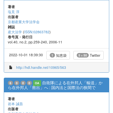
著者
塩見 淳
出版者
京都産業大学法学会
雑誌
産大法学
(
ISSN:02863782
)
巻号頁・発行日
vol.40, no.2, pp.259-240, 2006-11
2022-10-01 18:39:30
知恵袋
Twitter
1
5 + 50
http://hdl.handle.net/10965/563
自衛隊による在外邦人「輸送」か
6
0
0
0
OA
ら在外邦人「救出」へ : 国内法と国際法の狭間で
著者
岩本 誠吾
出版者