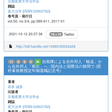
京都産業大学法学会
雑誌
産大法学
(
ISSN:02863782
)
巻号頁・発行日
vol.50, no.3/4, pp.589-611, 2017-01
2021-10-12 20:37:36
Twitter
12 + 15
http://hdl.handle.net/10965/00002429
自衛隊による在外邦人「輸送」か
11
0
0
0
IR
ら在外邦人「救出」へ : 国内法と国際法の狭間で (西
村峯裕教授定年御退職記念号)
著者
岩本 誠吾
出版者
京都産業大学法学会
雑誌
産大法学
(
ISSN:02863782
)
巻号頁・発行日