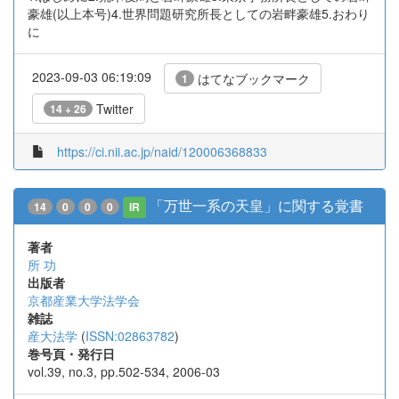
豪雄(以上本号)4.世界問題研究所長としての岩畔豪雄5.おわり
に
2023-09-03 06:19:09
はてなブックマーク
1
Twitter
14 + 26
https://ci.nii.ac.jp/naid/120006368833
「万世一系の天皇」に関する覚書
14
0
0
0
IR
著者
所 功
出版者
京都産業大学法学会
雑誌
産大法学
(
ISSN:02863782
)
巻号頁・発行日
vol.39, no.3, pp.502-534, 2006-03