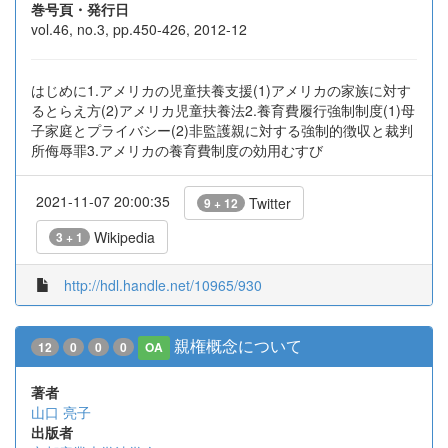
巻号頁・発行日
vol.46, no.3, pp.450-426, 2012-12
はじめに1.アメリカの児童扶養支援(1)アメリカの家族に対す
るとらえ方(2)アメリカ児童扶養法2.養育費履行強制制度(1)母
子家庭とプライバシー(2)非監護親に対する強制的徴収と裁判
所侮辱罪3.アメリカの養育費制度の効用むすび
2021-11-07 20:00:35
Twitter
9 + 12
Wikipedia
3 + 1
http://hdl.handle.net/10965/930
親権概念について
12
0
0
0
OA
著者
山口 亮子
出版者