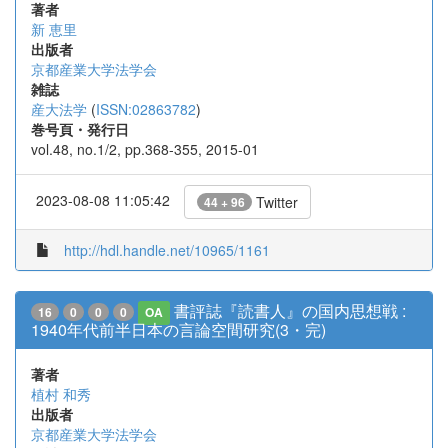
著者
新 恵里
出版者
京都産業大学法学会
雑誌
産大法学
(
ISSN:02863782
)
巻号頁・発行日
vol.48, no.1/2, pp.368-355, 2015-01
2023-08-08 11:05:42
Twitter
44 + 96
http://hdl.handle.net/10965/1161
書評誌『読書人』の国内思想戦 :
16
0
0
0
OA
1940年代前半日本の言論空間研究(3・完)
著者
植村 和秀
出版者
京都産業大学法学会