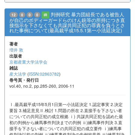
判例研究 暴力団組長である被告人
12
0
0
0
IR
が自己のボディーガードらのけん銃等の所持につき直
接指示を下さなくても共謀共同正犯の罪責を負うとさ
れた事例について(最高裁平成15.5.1第一小法廷決定)
著者
増井 敦
出版者
京都産業大学法学会
雑誌
産大法学
(
ISSN:02863782
)
巻号頁・発行日
vol.40, no.2, pp.285-260, 2006-11
Ⅰ.最高裁平成15年5月1日第一小法廷決定 1.認定事実 2.決定
要旨 3.補足意見Ⅱ.検討 1.問題の所在 2.直接手を下さない者
についての共同正犯の成立根拠 ⅰ) 共謀共同正犯を認めた最
初の判例から練馬事件判決までの判例 ⅱ)練馬事件判決 3.直
接手を下さない者についての共同正犯の成立要件 ⅰ)練馬事
件判決以前の判例 ⅱ)練馬事件判決の先例的意義 ⅲ)練馬判決