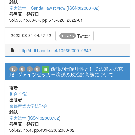
雑誌
産大法学 = Sandai law review
(
ISSN:02863782
)
巻号頁・発行日
vol.55, no.03/04, pp.575-626, 2022-01
2022-03-31 04:47:42
Twitter
16 + 16
http://hdl.handle.net/10965/00010642
西独の国家理性としての過去の克
15
0
0
0
IR
服--ヴァイツゼッカー演説の政治的意義について
著者
川合 全弘
出版者
京都産業大学法学会
雑誌
産大法学
(
ISSN:02863782
)
巻号頁・発行日
vol.42, no.4, pp.499-526, 2009-02