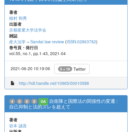
著者
植村 和秀
出版者
京都産業大学法学会
雑誌
産大法学 = Sandai law review
(
ISSN:02863782
)
巻号頁・発行日
vol.55, no.1, pp.1-43, 2021-04
2021-06-20 10:19:06
Twitter
5 + 18
http://hdl.handle.net/10965/00010588
自衛隊と国際法の関係性の変遷 :
4
0
0
0
OA
自己抑制と法的ズレを超えて
著者
岩本 誠吾
出版者