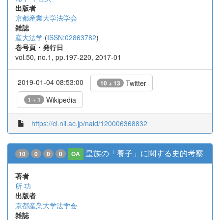
出版者
京都産業大学法学会
雑誌
産大法学
(
ISSN:02863782
)
巻号頁・発行日
vol.50, no.1, pp.197-220, 2017-01
2019-01-04 08:53:00
Twitter
10 + 13
Wikipedia
1 + 1
https://ci.nii.ac.jp/naid/120006368832
皇族の「養子」に関する史的考察
10
0
0
0
OA
著者
所 功
出版者
京都産業大学法学会
雑誌