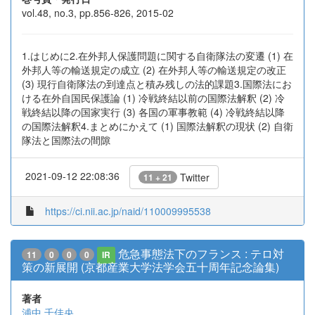
vol.48, no.3, pp.856-826, 2015-02
1.はじめに2.在外邦人保護問題に関する自衛隊法の変遷 (1) 在
外邦人等の輸送規定の成立 (2) 在外邦人等の輸送規定の改正
(3) 現行自衛隊法の到達点と積み残しの法的課題3.国際法にお
ける在外自国民保護論 (1) 冷戦終結以前の国際法解釈 (2) 冷
戦終結以降の国家実行 (3) 各国の軍事教範 (4) 冷戦終結以降
の国際法解釈4.まとめにかえて (1) 国際法解釈の現状 (2) 自衛
隊法と国際法の間隙
2021-09-12 22:08:36
Twitter
11 + 21
https://ci.nii.ac.jp/naid/110009995538
危急事態法下のフランス : テロ対
11
0
0
0
IR
策の新展開 (京都産業大学法学会五十周年記念論集)
著者
浦中 千佳央