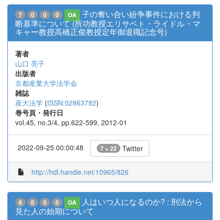
子の奪い合い紛争事件における判
7
0
0
0
OA
断基準について (所功教授エリサベト・ライドル・マ
キャー教授高橋正俊教授定年御退職記念号)
著者
山口 亮子
出版者
京都産業大学法学会
雑誌
産大法学
(
ISSN:02863782
)
巻号頁・発行日
vol.45, no.3/4, pp.622-599, 2012-01
2022-09-25 00:00:48
Twitter
7 + 22
http://hdl.handle.net/10965/826
人はいつ人になるのか? : 刑法から
6
0
0
0
OA
見た人の始期について