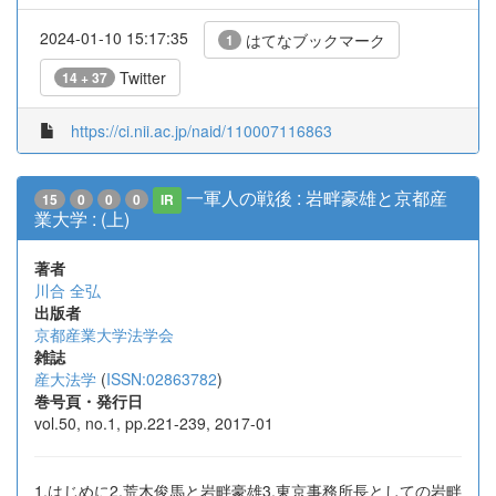
2024-01-10 15:17:35
はてなブックマーク
1
Twitter
14 + 37
https://ci.nii.ac.jp/naid/110007116863
一軍人の戦後 : 岩畔豪雄と京都産
15
0
0
0
IR
業大学 : (上)
著者
川合 全弘
出版者
京都産業大学法学会
雑誌
産大法学
(
ISSN:02863782
)
巻号頁・発行日
vol.50, no.1, pp.221-239, 2017-01
1.はじめに2.荒木俊馬と岩畔豪雄3.東京事務所長としての岩畔