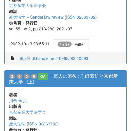
京都産業大学法学会
雑誌
産大法学 = Sandai law review
(
ISSN:02863782
)
巻号頁・発行日
vol.55, no.2, pp.213-282, 2021-07
2022-10-13 23:55:11
Twitter
4 + 27
http://hdl.handle.net/10965/00010593
一軍人の戦後 : 岩畔豪雄と京都産
3
0
0
0
OA
業大学 : (上)
著者
川合 全弘
出版者
京都産業大学法学会
雑誌
産大法学
(
ISSN:02863782
)
巻号頁・発行日