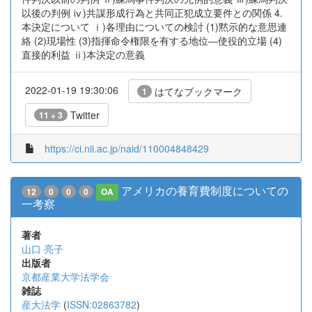
以後の判例 ⅳ)共謀形成行為と共同正犯成立要件との関係 4.
本決定について ⅰ)各理由についての検討 (1)黙示的な意思連
絡 (2)現場性 (3)指揮命令権限を有する地位―使役的立場 (4)
直接的利益 ⅱ)本決定の意義
2022-01-19 19:30:06
はてなブックマーク
1
Twitter
11 + 3
https://ci.nii.ac.jp/naid/110004848429
アメリカの養育費制度についての
12
0
0
0
OA
一考察
著者
山口 亮子
出版者
京都産業大学法学会
雑誌
産大法学
(
ISSN:02863782
)