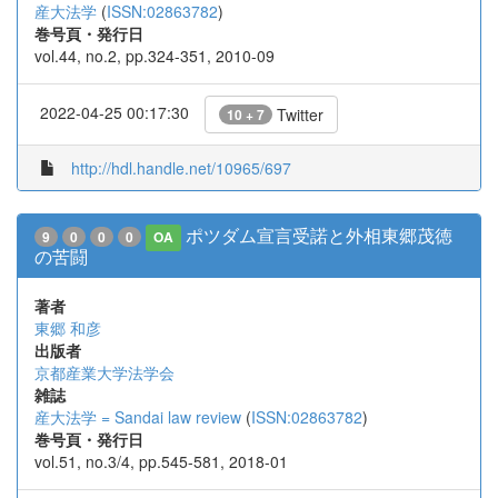
産大法学
(
ISSN:02863782
)
巻号頁・発行日
vol.44, no.2, pp.324-351, 2010-09
2022-04-25 00:17:30
Twitter
10 + 7
http://hdl.handle.net/10965/697
ポツダム宣言受諾と外相東郷茂徳
9
0
0
0
OA
の苦闘
著者
東郷 和彦
出版者
京都産業大学法学会
雑誌
産大法学 = Sandai law review
(
ISSN:02863782
)
巻号頁・発行日
vol.51, no.3/4, pp.545-581, 2018-01