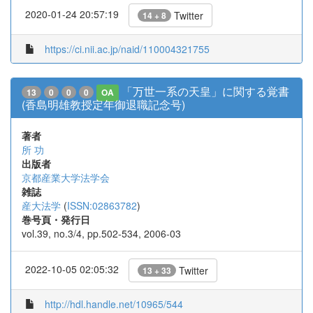
2020-01-24 20:57:19
Twitter
14 + 8
https://ci.nii.ac.jp/naid/110004321755
「万世一系の天皇」に関する覚書
13
0
0
0
OA
(香島明雄教授定年御退職記念号)
著者
所 功
出版者
京都産業大学法学会
雑誌
産大法学
(
ISSN:02863782
)
巻号頁・発行日
vol.39, no.3/4, pp.502-534, 2006-03
2022-10-05 02:05:32
Twitter
13 + 33
http://hdl.handle.net/10965/544