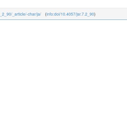
7_2_90/_article/-char/ja/
(
info:doi/10.4057/jsr.7.2_90
)