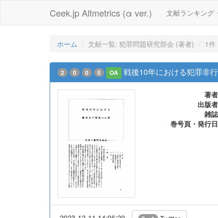
Ceek.jp Altmetrics (α ver.)
文献ランキング
ホーム
文献一覧: 犯罪問題研究部会 (著者)
1件
戦後10年における犯罪非
2
0
0
0
OA
著者
出版者
雑誌
巻号頁・発行日
2023-12-11 14:06:20