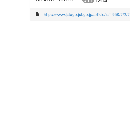
Twitter
2 + 1
https://www.jstage.jst.go.jp/article/jsr1950/7/2/