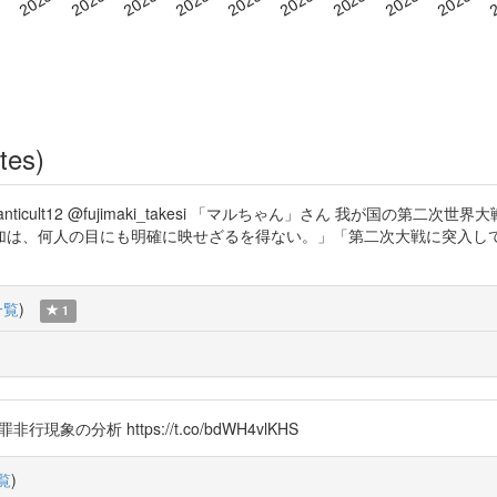
tes)
e @zvsoaanticult12 @fujimaki_takesi 「マルちゃん」さん 我
加は、何人の目にも明確に映せざるを得ない。」「第二次大戦に突入し
一覧
)
1
罪非行現象の分析 https://t.co/bdWH4vlKHS
覧
)