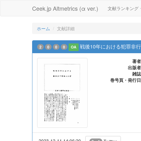
Ceek.jp Altmetrics (α ver.)
文献ランキング
ホーム
文献詳細
戦後10年における犯罪非
2
0
0
0
OA
著者
出版者
雑誌
巻号頁・発行日
2023-12-11 14:06:20