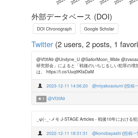
外部データベース (DOI)
DOI Chronograph
Google Scholar
Twitter
(2 users, 2 posts, 1 favori
@Vf3fA9 @Undyne_U @SailorMoon_Wid
研究部会」によると「戦後のいちじるしい犯罪の増
は、 https://t.co/Uuq9KfaDaM
2023-12-11 14:06:20
@miyakoaoiumi
(
投稿
@Vf3fA9
1
_φ(･_･メモ J-STAGE Articles - 戦後10年における犯
2022-12-11 18:31:31
@konobayashi
(
投稿一