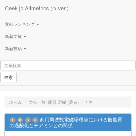
Ceek.jp Altmetrics (α ver.)
文献ランキング
新着文献
新着投稿
検索
ホーム
文献一覧: 藤原 浩樹 (著者)
1件
商用周波数電磁場環境における脳脂質
1
0
0
0
の過酸化とチアミンとの関係