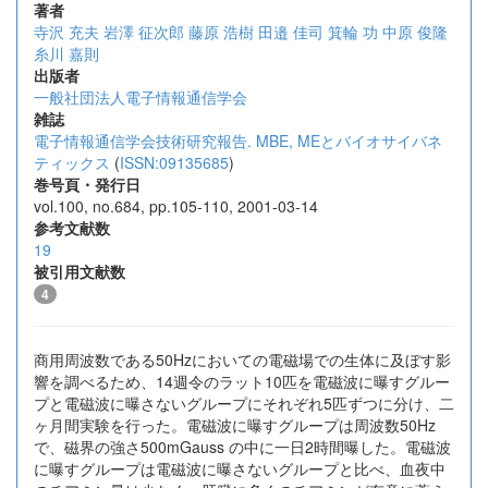
著者
寺沢 充夫
岩澤 征次郎
藤原 浩樹
田邉 佳司
箕輪 功
中原 俊隆
糸川 嘉則
出版者
一般社団法人電子情報通信学会
雑誌
電子情報通信学会技術研究報告. MBE, MEとバイオサイバネ
ティックス
(
ISSN:09135685
)
巻号頁・発行日
vol.100, no.684, pp.105-110, 2001-03-14
参考文献数
19
被引用文献数
4
商用周波数である50Hzにおいての電磁場での生体に及ぼす影
響を調べるため、14週令のラット10匹を電磁波に曝すグルー
プと電磁波に曝さないグループにそれぞれ5匹ずつに分け、二
ヶ月間実験を行った。電磁波に曝すグループは周波数50Hz
で、磁界の強さ500mGauss の中に一日2時間曝した。電磁波
に曝すグループは電磁波に曝さないグループと比べ、血夜中