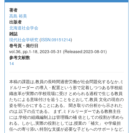
著者
高島 裕美
出版者
北海道社会学会
雑誌
現代社会学研究
(
ISSN:09151214
)
巻号頁・発行日
vol.36, pp.1-18, 2023-05-31 (Released:2023-08-01)
参考文献数
14
本稿の課題は,教員の長時間過密労働が社会問題化するなか,ミ
ドルリーダー の導入・配置という形で定着しつつある学校組
織改革が実際の学校現場に受け とめられる過程で生じる教員
たちによる意味付けを追うことをとおして,教員 文化の現在の
姿を明らかにすることにある。 聞き取りの分析から示された
のは,以下の点である。 まず,ミドルリーダーである教務主任
には,学校の組織編制上は管理職の補 佐としての役割が求めら
れる。しかし,実際の役割としては,授業の「補欠」 や学級担
任への寄り添い,特別な支援が必要な子どもへのサポートなど,