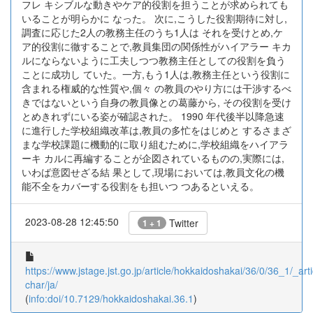
フレ キシブルな動きやケア的役割を担うことが求められても
いることが明らかに なった。 次に,こうした役割期待に対し,
調査に応じた2人の教務主任のうち1人は それを受けとめ,ケ
ア的役割に徹することで,教員集団の関係性がハイアラー キカ
ルにならないように工夫しつつ教務主任としての役割を負う
ことに成功し ていた。一方,もう1人は,教務主任という役割に
含まれる権威的な性質や,個々 の教員のやり方には干渉するべ
きではないという自身の教員像との葛藤から, その役割を受け
とめきれずにいる姿が確認された。 1990 年代後半以降急速
に進行した学校組織改革は,教員の多忙をはじめと するさまざ
まな学校課題に機動的に取り組むために,学校組織をハイアラ
ーキ カルに再編することが企図されているものの,実際には,
いわば意図せざる結 果として,現場においては,教員文化の機
能不全をカバーする役割をも担いつ つあるといえる。
2023-08-28 12:45:50
Twitter
1 + 1
https://www.jstage.jst.go.jp/article/hokkaidoshakai/36/0/36_1/_arti
char/ja/
(
info:doi/10.7129/hokkaidoshakai.36.1
)