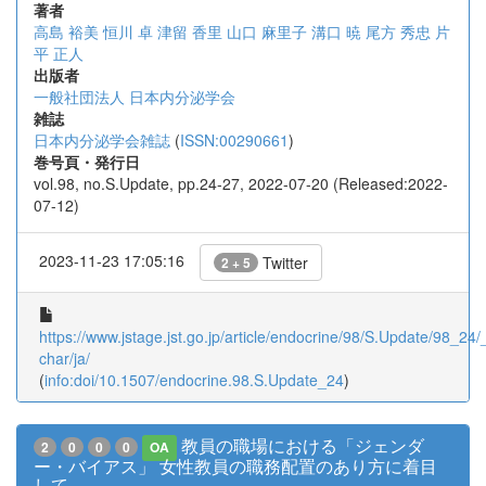
著者
高島 裕美
恒川 卓
津留 香里
山口 麻里子
溝口 暁
尾方 秀忠
片
平 正人
出版者
一般社団法人 日本内分泌学会
雑誌
日本内分泌学会雑誌
(
ISSN:00290661
)
巻号頁・発行日
vol.98, no.S.Update, pp.24-27, 2022-07-20 (Released:2022-
07-12)
2023-11-23 17:05:16
Twitter
2 + 5
https://www.jstage.jst.go.jp/article/endocrine/98/S.Update/98_24/_
char/ja/
(
info:doi/10.1507/endocrine.98.S.Update_24
)
教員の職場における「ジェンダ
2
0
0
0
OA
ー・バイアス」 女性教員の職務配置のあり方に着目
して