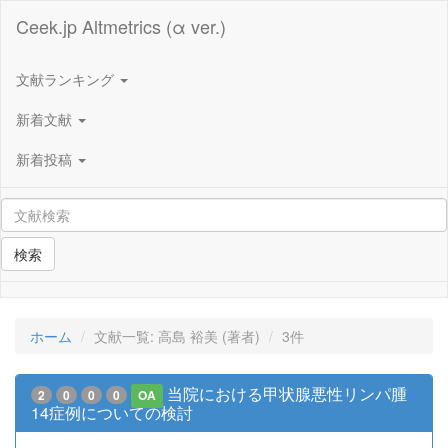
Ceek.jp Altmetrics (α ver.)
文献ランキング
新着文献
新着投稿
検索
ホーム
文献一覧: 高島 裕美 (著者)
3件
当院における甲状腺悪性リンパ腫
2
0
0
0
OA
14症例についての検討