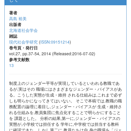
著者
高島 裕美
出版者
北海道社会学会
雑誌
現代社会学研究
(
ISSN:09151214
)
巻号頁・発行日
vol.27, pp.37-54, 2014 (Released:2016-07-02)
参考文献数
13
制度上のジェンダー平等が実現しているといわれる教職であ
るが,実はその 職場にはさまざまなジェンダー・バイアスがあ
る。こうした実態が生成・維持 される仕組みは,これまで必ず
しも明らかになってきてはいない。 そこで本稿では,教職の職
務配置の論理に着目し,ジェンダー・バイアスが 生成・維持さ
れる仕組みを,教員集団に焦点化することで明らかにすること
を 課題とした。 分析の結果,第一に,ジェンダー・バイアスの
実態が,小学校では担任する 学年に,中学校では担当する教科
に確認できた。しかし第二に,教員たちは自 身の職場を「ジェ