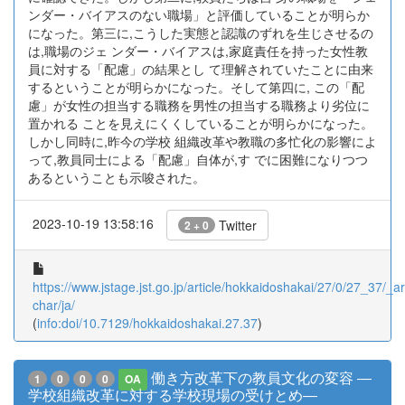
ンダー・バイアスのない職場」と評価していることが明らか
になった。第三に,こうした実態と認識のずれを生じさせるの
は,職場のジェ ンダー・バイアスは,家庭責任を持った女性教
員に対する「配慮」の結果とし て理解されていたことに由来
するということが明らかになった。そして第四に, この「配
慮」が女性の担当する職務を男性の担当する職務より劣位に
置かれる ことを見えにくくしていることが明らかになった。
しかし同時に,昨今の学校 組織改革や教職の多忙化の影響によ
って,教員同士による「配慮」自体が,す でに困難になりつつ
あるということも示唆された。
2023-10-19 13:58:16
Twitter
2 + 0
https://www.jstage.jst.go.jp/article/hokkaidoshakai/27/0/27_37/_art
char/ja/
(
info:doi/10.7129/hokkaidoshakai.27.37
)
働き方改革下の教員文化の変容 ―
1
0
0
0
OA
学校組織改革に対する学校現場の受けとめ―