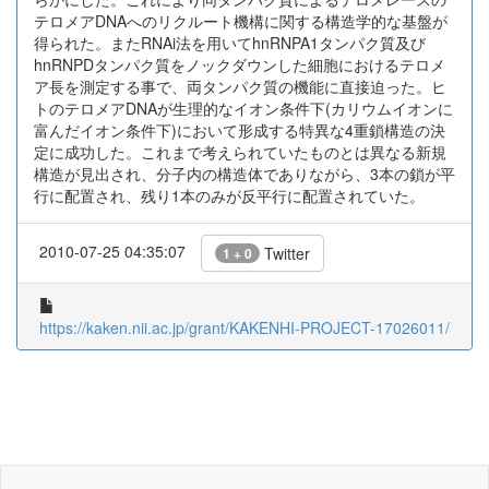
テロメアDNAへのリクルート機構に関する構造学的な基盤が
得られた。またRNAi法を用いてhnRNPA1タンパク質及び
hnRNPDタンパク質をノックダウンした細胞におけるテロメ
ア長を測定する事で、両タンパク質の機能に直接迫った。ヒ
トのテロメアDNAが生理的なイオン条件下(カリウムイオンに
富んだイオン条件下)において形成する特異な4重鎖構造の決
定に成功した。これまで考えられていたものとは異なる新規
構造が見出され、分子内の構造体でありながら、3本の鎖が平
行に配置され、残り1本のみが反平行に配置されていた。
2010-07-25 04:35:07
Twitter
1 + 0
https://kaken.nii.ac.jp/grant/KAKENHI-PROJECT-17026011/