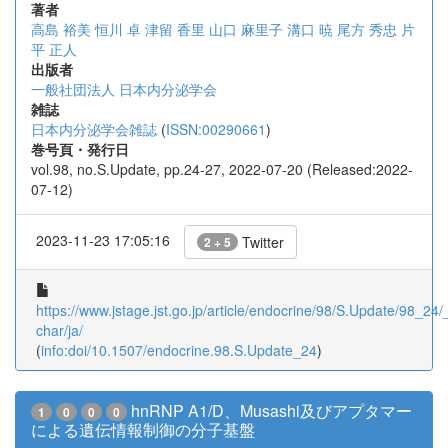
著者
高島 裕美
恒川 卓
津留 香里
山口 麻里子
溝口 暁
尾方 秀忠
片
平 正人
出版者
一般社団法人 日本内分泌学会
雑誌
日本内分泌学会雑誌
(
ISSN:00290661
)
巻号頁・発行日
vol.98, no.S.Update, pp.24-27, 2022-07-20 (Released:2022-
07-12)
2023-11-23 17:05:16
Twitter
2 + 5
https://www.jstage.jst.go.jp/article/endocrine/98/S.Update/98_24/_
char/ja/
(
info:doi/10.1507/endocrine.98.S.Update_24
)
hnRNP A1/D、Musashi及びアプタマー
1
0
0
0
による遺伝情報制御の分子基盤