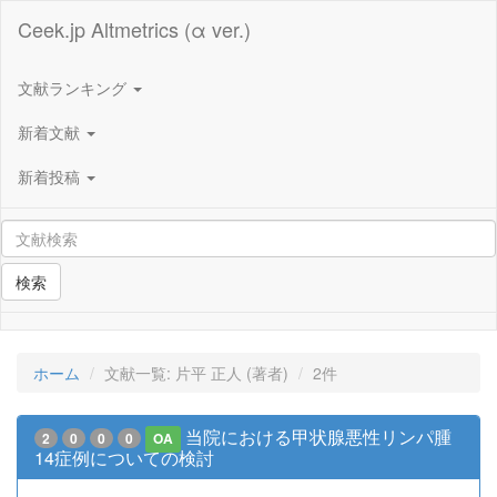
Ceek.jp Altmetrics (α ver.)
文献ランキング
新着文献
新着投稿
検索
ホーム
文献一覧: 片平 正人 (著者)
2件
当院における甲状腺悪性リンパ腫
2
0
0
0
OA
14症例についての検討