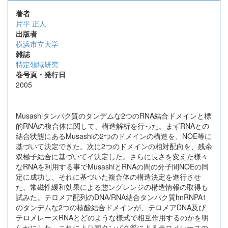
著者
片平 正人
出版者
横浜市立大学
雑誌
特定領域研究
巻号頁・発行日
2005
Musashiタンパク質のタンデムな2つのRNA結合ドメインと標
的RNAの複合体に関して、構造解析を行った。まずRNAとの
結合状態にあるMusashiの2つのドメインの構造を、NOE等に
基づいて決定できた。次に2つのドメインの相対配向を、残余
双極子結合に基づいてイ決定した。さらに長さを変えた様々
なRNAを利用する事でMusashiとRNAの間の分子間NOEの同
定に成功し、それに基づいた複合体の構造決定を進行させ
た。常磁性緩和効果による惣ングレンジの構造情報の取得も
試みた。テロメア配列のDNA/RNA結合タンパク質hnRNPA1
のタンデムな2つの核酸結合ドメインが、テロメアDNA及び
テロメレースRNAとどのような様式で相互作用するのかを明
らかにした。これにより同タンパク質によるテロメレースの