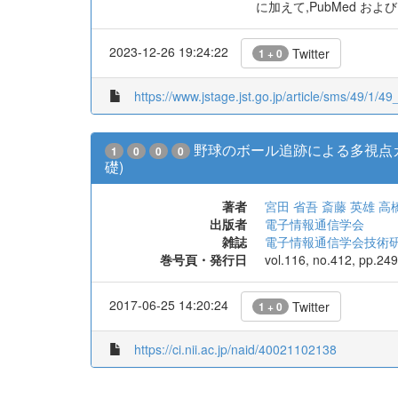
に加えて,PubMed およ
2023-12-26 19:24:22
Twitter
1 + 0
https://www.jstage.jst.go.jp/article/sms/49/1/49_
野球のボール追跡による多視点
1
0
0
0
礎)
著者
宮田 省吾
斎藤 英雄
高
出版者
電子情報通信学会
雑誌
電子情報通信学会技術研究報告 =
巻号頁・発行日
vol.116, no.412, pp.24
2017-06-25 14:20:24
Twitter
1 + 0
https://ci.nii.ac.jp/naid/40021102138