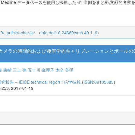
び Medline データベースを使用し渉猟した 61 症例をまとめ,文献的考察
9/_article/-char/ja/
(
info:doi/10.24689/sms.49.1_9
)
カメラの時間的および幾何学的キャリブレーションとボールの3
橋 康輔
三上 弾
五十川 麻理子
木全 英明
 IEICE technical report : 信学技報
(
ISSN:09135685
)
9-253, 2017-01-19