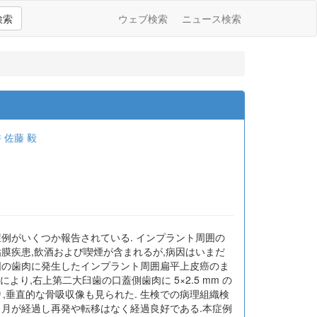
検索
ウェブ検索
ニュース検索
耕
佐藤 毅
例がいくつか報告されている. インプラント周囲の
膜疾患,飲酒および喫煙が含まれるが,病因はいまだ
周囲の歯肉に発生したインプラント周囲扁平上皮癌のま
より,右上第二大臼歯の口蓋側歯肉に 5×2.5 mm の
り,垂直的な骨吸収像も見られた. 生検での病理組織検
 ヶ月が経過し再発や転移はなく経過良好である.本症例