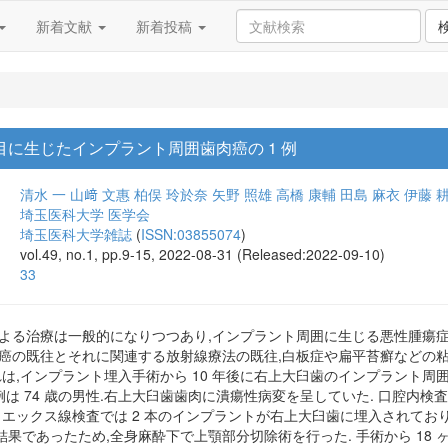
新着文献
新着投稿
年目に生じたインプラント周囲歯肉癌の 1 例
清水 一
山﨑 文惠
柏俣 玲於奈
矢野 照雄
高橋 康輔
田島 麻衣
伊藤 
埼玉医科大学 医学会
埼玉医科大学雑誌
(
ISSN:03855074
)
vol.49, no.1, pp.9-15, 2022-08-31 (Released:2022-09-10)
33
による治療は一般的になりつつあり,インプラント周囲に生じる悪性腫瘍症
腔癌の既往とそれに関連する放射線療法の既往,白板症や扁平苔癬などの粘
れは,インプラント埋入手術から 10 年後に右上大臼歯のインプラント
例は 74 歳の男性.右上大臼歯歯肉に潰瘍性病変を呈していた. 口腔内検査に
 エックス線検査では 2 本のインプラントが右上大臼歯に埋入されてお
果であったため,全身麻酔下で上顎部分切除術を行った. 手術から 18