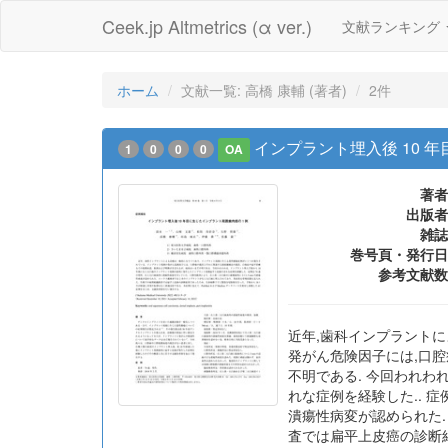
Ceek.jp Altmetrics (α ver.)
文献ランキング
ホーム
文献一覧: 高橋 康輔 (著者)
2件
インプラント埋入後 10 
1
0
0
0
OA
著者
出版者
雑誌
巻号頁・発行日
参考文献数
近年,歯科インプラント
発がん危険因子には,口
不明である. 今回われわ
れな症例を経験した.. 症
潰瘍性病変が認められた.
査では扁平上皮癌の診断結