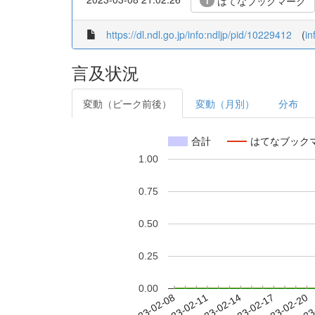
はてなブックマーク
1
https://dl.ndl.go.jp/info:ndljp/pid/10229412
(
in
言及状況
変動（ピーク前後）
変動（月別）
分布
合計
はてなブック
1.00
0.75
0.50
0.25
0.00
2023-02-14
2023-02-17
2023-02-20
2023
2023-02-08
2023-02-11