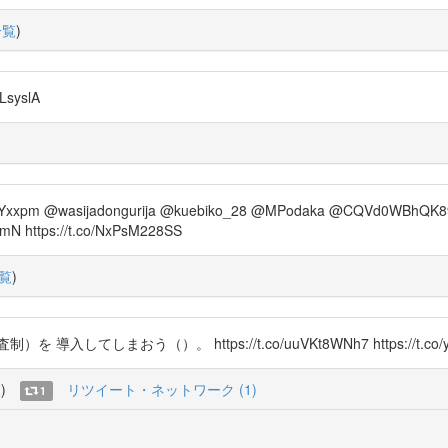
一覧
)
syslA
rYxxpm @wasijadongurija @kuebiko_28 @MPodaka @CQVd0WBhQK
N https://t.co/NxPsM228SS
覧
)
まおう（）。 https://t.co/uuVKt8WNh7 https://t.co/y1
覧
)
リツイート・ネットワーク (1)
1