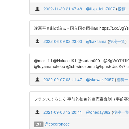
2022-11-30 21:47:48
@ttxp_fctn7007
(
投稿
違憲審査制の論点 - 国立国会図書館 https://t.co/3gYsL
2022-06-09 02:23:03
@kakitama
(
投稿一覧
)
@mcz_i_i @HalucoJK1 @kudan0901 @SgVnYDTil
@toyamanoteiou @ishiwinozomu @hphsEUsoKv7ium
2022-02-07 08:11:47
@ykowaki2057
(
投稿一
フランスよろしく 事前的抽象的違憲審査制（事前審査制）を 導入してし
2021-09-08 12:20:41
@oneday862
(
投稿一
@cocoroncoc
1