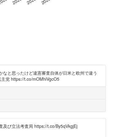
かなと思ったけど違憲審査自体が日米と欧州で違う
ps://t.co/mOMhiVgcO5
ttps://t.co/By5qVkgjEj