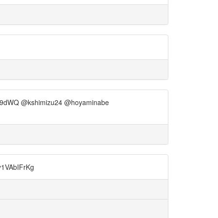
89dWQ @kshimizu24 @hoyaminabe
VAbIFrKg