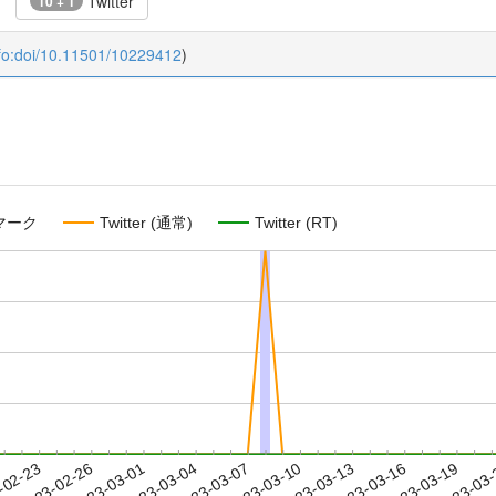
Twitter
10 + 1
fo:doi/10.11501/10229412
)
マーク
Twitter (通常)
Twitter (RT)
2023-03-16
2023-03-19
2023-03
-02-23
2
2023-02-26
2023-03-01
2023-03-04
2023-03-07
2023-03-10
2023-03-13