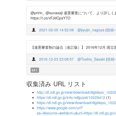
@pririn_ @sunasaji 違憲審査につい
https://t.co/vFJdCpaY7O
2021-02-05 14:52:08
@jiyujin_nagoya
(
投稿
【違憲審査制の論点（改訂版）】 2016年12月 国立国会図書
2016-12-23 23:08:57
@Toshio_Sasaki
(
投稿
1
収集済み URL リスト
http://dl.ndl.go.jp/view/download/digidepo_1
https://dl.ndl.go.jp/info:ndljp/pid/10229412
(1)
https://dl.ndl.go.jp/view/download/digidepo_
https://www.google.com/url?
sa=t&source=web&rct=j&url=https://dl.ndl