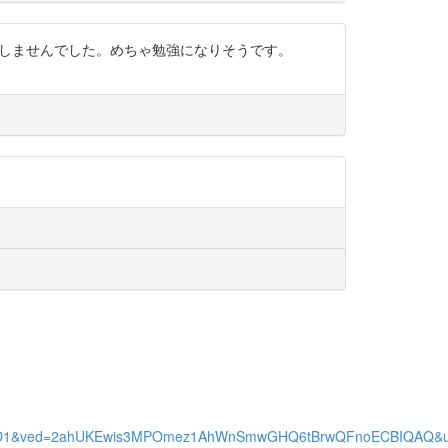
は勉強しませんでした。めちゃ勉強になりそうです。
tentNo%3D1&ved=2ahUKEwis3MPOmez1AhWnSmwGHQ6tBrwQFnoECBIQAQ&