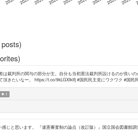
 posts)
orites)
の差は裁判所の関与の部分が主。自分も当初憲法裁判所設けるのが良いの
https://t.co/9kLGXIkIfj #国民民主党にワクワク #国民民主党 htt
1
います。 『違憲審査制の論点（改訂版）』国立国会図書館調査及び立法考査局 h