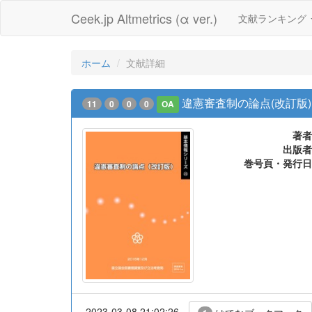
Ceek.jp Altmetrics (α ver.)
文献ランキング
ホーム
文献詳細
違憲審査制の論点(改訂版)
11
0
0
0
OA
著者
出版者
巻号頁・発行日
2023-03-08 21:02:26