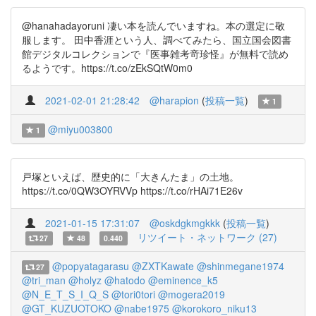
@hanahadayoruni 凄い本を読んでいますね。本の選定に敬
服します。 田中香涯という人、調べてみたら、国立国会図書
館デジタルコレクションで『医事雑考竒珍怪』が無料で読め
るようです。https://t.co/zEkSQtW0m0
2021-02-01 21:28:42
@harapion
(
投稿一覧
)
1
@miyu003800
1
戸塚といえば、歴史的に「大きんたま」の土地。
https://t.co/0QW3OYRVVp https://t.co/rHAi71E26v
2021-01-15 17:31:07
@oskdgkmgkkk
(
投稿一覧
)
リツイート・ネットワーク (27)
27
48
0.440
@popyatagarasu
@ZXTKawate
@shinmegane1974
27
@tri_man
@holyz
@hatodo
@eminence_k5
@N_E_T_S_I_Q_S
@tori0tori
@mogera2019
@GT_KUZUOTOKO
@nabe1975
@korokoro_niku13