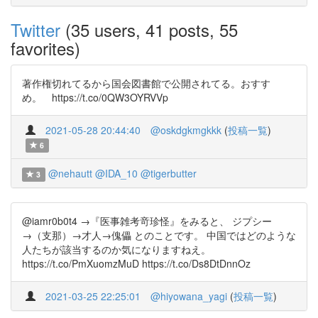
Twitter
(35 users, 41 posts, 55
favorites)
著作権切れてるから国会図書館で公開されてる。おすす
め。 https://t.co/0QW3OYRVVp
2021-05-28 20:44:40
@oskdgkmgkkk
(
投稿一覧
)
6
@nehautt
@IDA_10
@tigerbutter
3
@iamr0b0t4 →『医事雑考竒珍怪』をみると、 ジプシー
→（支那）→才人→傀儡 とのことです。 中国ではどのような
人たちが該当するのか気になりますねえ。
https://t.co/PmXuomzMuD https://t.co/Ds8DtDnnOz
2021-03-25 22:25:01
@hiyowana_yagi
(
投稿一覧
)