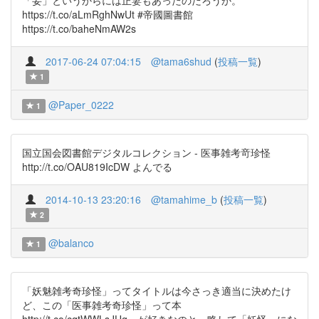
「妾」というからには正妻もあったのだろうか。
https://t.co/aLmRghNwUt #帝國圖書館
https://t.co/baheNmAW2s
2017-06-24 07:04:15
@tama6shud
(
投稿一覧
)
1
@Paper_0222
1
国立国会図書館デジタルコレクション - 医事雑考竒珍怪
http://t.co/OAU819IcDW よんでる
2014-10-13 23:20:16
@tamahime_b
(
投稿一覧
)
2
@balanco
1
「妖魅雑考奇珍怪」ってタイトルは今さっき適当に決めたけ
ど、この「医事雑考奇珍怪」って本