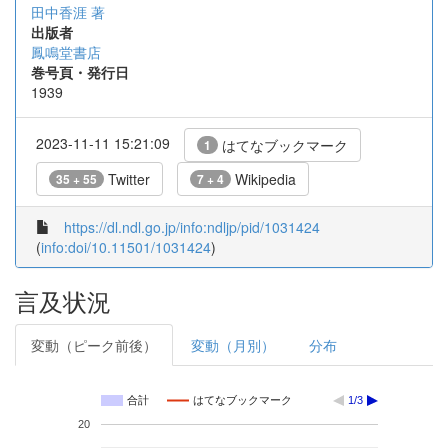
田中香涯 著
出版者
鳳鳴堂書店
巻号頁・発行日
1939
2023-11-11 15:21:09
はてなブックマーク
1
Twitter
Wikipedia
35 + 55
7 + 4
https://dl.ndl.go.jp/info:ndljp/pid/1031424
(
info:doi/10.11501/1031424
)
言及状況
変動（ピーク前後）
変動（月別）
分布
合計
はてなブックマーク
1/3
20