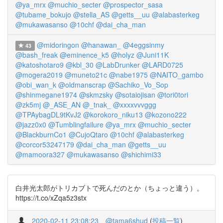
@ya_mrx
@muchio_secter
@prospector_sasa
@tubame_bokujo
@stella_AS
@getts__uu
@alabasterkeg
@mukawasanso
@10chf
@dai_cha_man
@midoringon
@hanawan_
@4eggsinmy
43
@bash_freak
@eminence_k5
@holyz
@Juni11K
@katoshotaro9
@kbl_30
@LabDrunker
@LARD0725
@mogera2019
@muneto21c
@nabe1975
@NAITO_gambo
@obi_wan_k
@oldmanscrap
@Sachiko_Vo_Sop
@shinmegane1974
@skmzsky
@sotaiojisan
@tori0tori
@zk5mj
@_ASE_AN
@_tnak_
@xxxxvvvggg
@TPAybagDL9tKvJ2
@korokoro_niku13
@kozono222
@jazz0x0
@Tumblingfailure
@ya_mrx
@muchio_secter
@BlackburnCo1
@CujoQtaro
@10chf
@alabasterkeg
@corcor53247179
@dai_cha_man
@getts__uu
@mamoora327
@mukawasanso
@shichimi33
白井光太郎がトリカブトで死んだのとか（ちょっと違う）。
https://t.co/xZqa5z3stx
2020-02-11 23:08:23
@tama6shud
(
投稿一覧
)