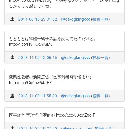
http://t.co/cqtWWLsJUg が好きなのと、略して「妖怪」にな
るからって感じですね。
2014-06-18 23:31:52
@oskdgkmgkkk
(
投稿一覧
)
もともとは御船千鶴子の話を読んでたのだけど。
http://t.co/HVHCcAjGM8
2013-11-02 12:05:15
@oskdgkmgkkk
(
投稿一覧
)
変態性欲者の新聞広告（医事雑考奇珍怪より）
http://t.co/Cq0hw54aFZ
2013-11-02 11:55:30
@oskdgkmgkkk
(
投稿一覧
)
医事雑考 竒珍怪 (昭和14) http://t.co/30x6fZ3qIF
2013-10-25 18:27:40
@keep_on_mono
(
投稿一覧
)