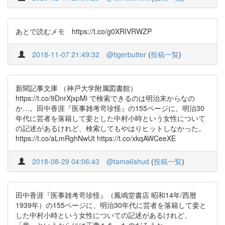
あとで読むメモ https://t.co/g0XRIVRWZP
2018-11-07 21:49:32
@tigerbutter
(
投稿一覧
)
新聞記事文庫 （神戸大学附属図書館）
https://t.co/9DnrXjxpMi で検索できるのは明治末からなの
か…。田中香涯『医事雑考竒珍怪』の155ページに、明治30
年代に芸者を落籍して妾とした中村小時という女性について
の記述があるけれど、検索してもやはりヒットしなかった。
https://t.co/aLmRghNwUt https://t.co/xkqAWCeeXE
2018-08-29 04:06:43
@tama6shud
(
投稿一覧
)
田中香涯『医事雑考竒珍怪』（鳳鳴堂書店 昭和14年/西暦
1939年）の155ページに、明治30年代に芸者を落籍して妾と
した中村小時という女性についての記述があるけれど、