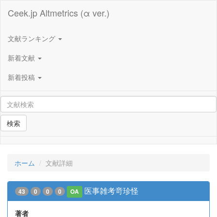
Ceek.jp Altmetrics (α ver.)
文献ランキング
新着文献
新着投稿
検索
ホーム
文献詳細
医事雑考竒珍怪
43
0
0
0
OA
著者