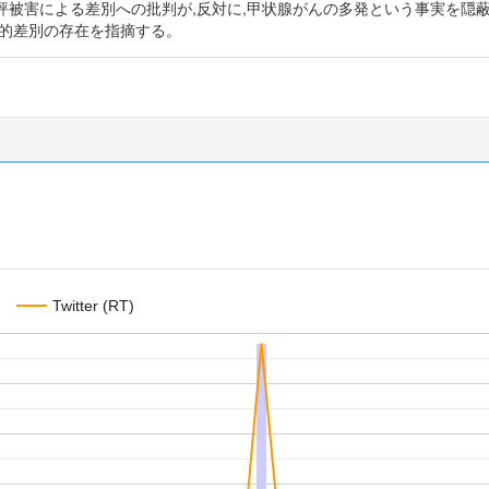
評被害による差別への批判が,反対に,甲状腺がんの多発という事実を隠
造的差別の存在を指摘する。
Twitter (RT)