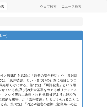
検索
ウェブ検索
ニュース検索
ルー)
義性と曖昧性を武器に「原発の安全神話」や「放射線
は,「風評被害」という名づけの行為に着目しつつ,
果を明らかにする。第1には,「風評被害」という用
せている点,及び(2)安全基準をめぐるポリティクス
い」という表現に象徴される,健康被害よりも経済的
)直接的な被害」が「風評被害」と名づけられることに
る点。第3には,「汚染や被害の強調は福島県への差