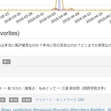
2018-04-12
2018-04-15
2018-04
-03-22
2
2018-03-25
2018-03-28
2018-03-31
2018-04-03
2018-04-06
2018-04-09
vorites)
染は本当に風評被害なのか？本当に安心安全なのか？どこまでが真実なのか？ 
1
害のポリティクス 一 名づけの〈傲慢さ〉をめぐって 一 三浦 耕吉郎（関西学院大学）
リツイート・ネットワーク (26)
22
34
0.302
@owo_yagi3bokujo
@eyasuyuki
@yunishio
@benrikana
@wildlinx_
@