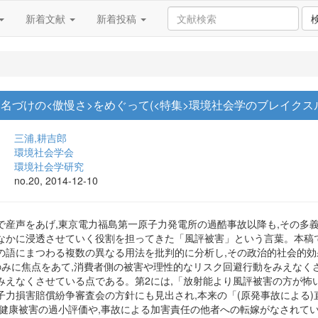
新着文献
新着投稿
 名づけの<傲慢さ>をめぐって(<特集>環境社会学のブレイクス
三浦,耕吉郎
環境社会学会
環境社会学研究
no.20, 2014-12-10
で産声をあげ,東京電力福島第一原子力発電所の過酷事故以降も,その多
なかに浸透させていく役割を担ってきた「風評被害」という言葉。本稿で
の語にまつわる複数の異なる用法を批判的に分析し,その政治的社会的効
害のみに焦点をあて,消費者側の被害や理性的なリスク回避行動をみえなくさ
みえなくさせている点である。第2には,「放射能より風評被害の方が怖
子力損害賠償紛争審査会の方針にも見出され,本来の「(原発事故による
る健康被害の過小評価や,事故による加害責任の他者への転嫁がなされてい