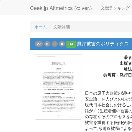
Ceek.jp Altmetrics (α ver.)
文献ランキング
ホーム
文献詳細
風評被害のポリティクス :
27
0
0
0
OA
著者
出版者
雑誌
巻号頁・発行日
日本の原子力政策の渦中
安全論」を人びとの心の
現代日本社会におけるこ
語が,(1)生産者側の被
の存在やそのプロセスを
被害を重視する転倒が原
よって,放射線被曝によ