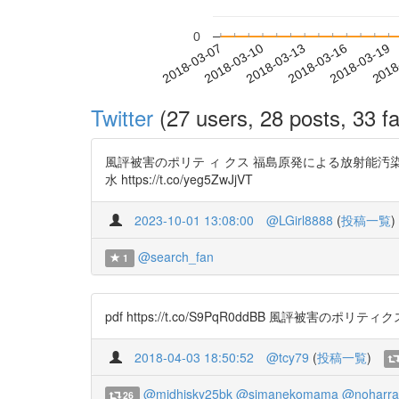
0
2018-03-13
2018-03-16
2018-03-19
2018
2018-03-07
2018-03-10
Twitter
(27 users, 28 posts, 33 fa
風評被害のポリテ ィ クス 福島原発による放射能汚
水 https://t.co/yeg5ZwJjVT
2023-10-01 13:08:00
@LGirl8888
(
投稿一覧
)
@search_fan
1
pdf https://t.co/S9PqR0ddBB 風評被
2018-04-03 18:50:52
@tcy79
(
投稿一覧
)
@midhisky25bk
@simanekomama
@noharra
26