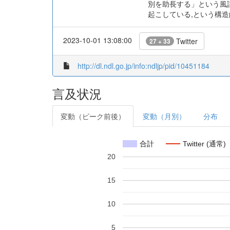
別を助長する」という風
起こしている,という構
2023-10-01 13:08:00
Twitter
27 + 33
http://dl.ndl.go.jp/info:ndljp/pid/10451184
言及状況
変動（ピーク前後）
変動（月別）
分布
合計
Twitter (通常)
20
15
10
5