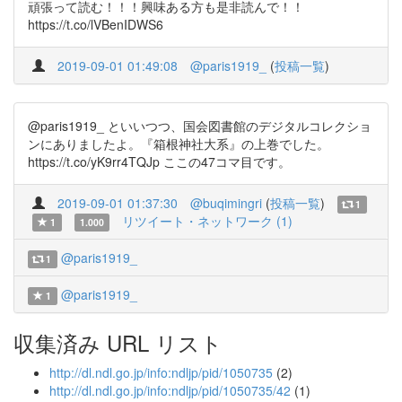
頑張って読む！！！興味ある方も是非読んで！！
https://t.co/lVBenIDWS6
2019-09-01 01:49:08
@paris1919_
(
投稿一覧
)
@paris1919_ といいつつ、国会図書館のデジタルコレクショ
ンにありましたよ。『箱根神社大系』の上巻でした。
https://t.co/yK9rr4TQJp ここの47コマ目です。
2019-09-01 01:37:30
@buqimingri
(
投稿一覧
)
1
リツイート・ネットワーク (1)
1
1.000
@paris1919_
1
@paris1919_
1
収集済み URL リスト
http://dl.ndl.go.jp/info:ndljp/pid/1050735
(2)
http://dl.ndl.go.jp/info:ndljp/pid/1050735/42
(1)