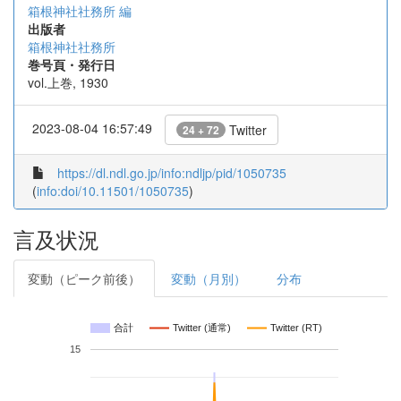
箱根神社社務所 編
出版者
箱根神社社務所
巻号頁・発行日
vol.上巻, 1930
2023-08-04 16:57:49
Twitter
24 + 72
https://dl.ndl.go.jp/info:ndljp/pid/1050735
(
info:doi/10.11501/1050735
)
言及状況
変動（ピーク前後）
変動（月別）
分布
合計
Twitter (通常)
Twitter (RT)
15