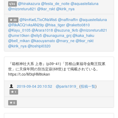
@hinakazura
@festa_de_noite
@aquastellaluna
6
@mizoreturu821
@tksr_rskt
@kirik_nya
@NmKwtLTloONsWs6
@naffinaffin
@aquastellaluna
20
@RikACQ1vksAN29p
@hisa_tiger
@raketto0810
@Ksyu_0105
@Arara1018
@suzuna_tkrb
@mizoreturu821
@ume10ken
@eliy5
@sunaguma_gnj
@kaka_haku
@bell_mikan
@kaouyamato
@mary_ne
@tksr_rskt
@kirik_nya
@toshipi0320
『箱根神社大系 上巻』(p39ｰ41)「筥根山東福寺金剛王院累
世」に天保年間の別当定寂(68世)まで掲載されている。
https://t.co/M3qHM8okan
2019-09-04 20:10:52
@paris1919_
(
投稿一覧
)
1
0