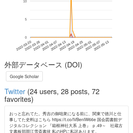
10
5
0
2022-05-07
2022-03-20
2022-04-07
2022-04-25
2022-05-13
2022-03-26
2022-04-13
2022-05-01
2022-04-01
2022-04-19
外部データベース (DOI)
Google Scholar
Twitter
(24 users, 28 posts, 72
favorites)
おっと忘れてた。秀吉の御咄衆になる前に、関東で徳川と仕
事してた史料はこちら https://t.co/lVBenIW66e 国会図書館デ
ジタルコレクション 『箱根神社大系 上巻』 ｐ.49～ 社蔵古
文書板部岡江雪斎書状 私のHPに私訳あります。