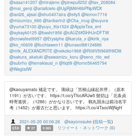
@sasa141207
@mirajeno
@pinepull252
@tav_208084
@mai_genji
@ariailcielo
@UgRjM6H6bPNpWDX
@aoi26_ajisai
@shu0407aira
@eliy5
@lemon7716
@mizumizu_666
@tanbarin2
@Cha_mug
@suyura
@yuma73100
@yuyu_itta1524
@AppleTea_ent
@aykayk0125
@bashi1956
@cAUZ6KSHHJnDFTW
@crowsfeet9957
@Erysiphe
@karuta_x
@kirik_nya
@ko_ri0609
@liuchiawen11
@lunasol88124886
@mtk_ALEXANDRITE
@nekoko1968
@R08V5t966fH9Dl8
@sakura_akatuki
@sawamizu_koru
@seno_rito_wd
@subrho
@temakisusi_n
@tiqti9
@tomo56465794
@WagtailW
@kaouyamato 補足です。 薄緑は「筥根山縁起并序」（原本
1191）が古いです。 https://t.co/yTfccARJw5 髭切は「北条貞
時寄進状」（1286）がかなり古いです。 鶴丸国永は鍛冶名字
考（1452）が最古だと思います。 https://t.co/4TsooWjNgH
2021-05-20 00:06:26
@sayonosuke
(
投稿一覧
)
リツイート・ネットワーク (6)
8
27
0.365