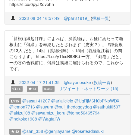
https://t.co/0pyJXqvohn
2023-08-04 16:57:49
@paris1919_
(
投稿一覧
)
「筥根山縁起幷序」によれば、源義経は、西征にあたって箱
根山に「薄緑」を奉納したとされます（史実？）。 #鎌倉殿
の13人 だと、14回（義経出陣）～15回（義経近江着）の間
になります。 https://t.co/yTfccB9SKd 一方、「剣巻」だと、
一の谷の合戦前に、薄緑は義経に届けられるので、これから
です。
2022-04-17 21:41:35
@sayonosuke
(
投稿一覧
)
リツイート・ネットワーク (15)
14
51
0.359
@sasa141207
@ariailcielo
@UgRjM6H6bPNpWDX
15
@lemon7716
@suyura
@nui_thedoggydog
@sathuki0507
@akizuji08
@sawamizu_koru
@tomo56465794
@nekoko1968
@WagtailW
@san_358
@genjiayame
@roseteadaisuki
42