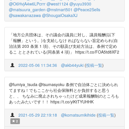
@O6HvjA4w6LPcrrr
@west1124
@yuyu3930
@matsuura_garden
@mstmart501
@Peace2Sells
@sawakanazawa
@ShougaiOsakaXJ
「地方公共団体は、その議会の議員に対し、議員報酬(以下
「報酬」という。)を支給しなけ ればならない旨定められ(自
治法第 203 条第 1 項)、その額及び支給方法は、条例で定め
るこ ととされている(同条第 4 項)」 https://t.co/FOA5td8XF2
2022-05-06 11:34:36
@akb44yuki
(
投稿一覧
)
@fumiya_tsuda @tsumasyoku 条例で自治体ごとに決められ
てますね！でもここから社会保険料とか負担すると思う
と、、 ちなみに廃止されちゃったけど成果報酬制のところも
あったみたいです！！ https://t.co/ylKtTYUHHK
2021-05-29 22:19:18
@komatsumikihide
(
投稿一覧
)
2