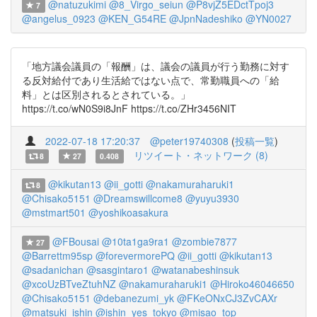
@natuzukimi
@8_Virgo_seiun
@P8vjZ5EDctTpoj3
7
@angelus_0923
@KEN_G54RE
@JpnNadeshiko
@YN0027
「地方議会議員の「報酬」は、議会の議員が行う勤務に対す
る反対給付であり生活給ではない点で、常勤職員への「給
料」とは区別されるとされている。」
https://t.co/wN0S9i8JnF https://t.co/ZHr3456NIT
2022-07-18 17:20:37
@peter19740308
(
投稿一覧
)
リツイート・ネットワーク (8)
8
27
0.408
@kikutan13
@ii_gotti
@nakamuraharuki1
8
@Chisako5151
@Dreamswillcome8
@yuyu3930
@mstmart501
@yoshikoasakura
@FBousai
@10ta1ga9ra1
@zombie7877
27
@Barrettm95sp
@forevermorePQ
@ii_gotti
@kikutan13
@sadanichan
@sasgintaro1
@watanabeshinsuk
@xcoUzBTveZtuhNZ
@nakamuraharuki1
@Hiroko46046650
@Chisako5151
@debanezumi_yk
@FKeONxCJ3ZvCAXr
@matsuki_ishin
@ishin_yes_tokyo
@misao_top