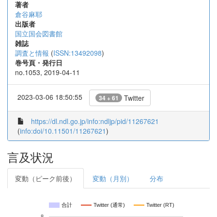
著者
倉谷麻耶
出版者
国立国会図書館
雑誌
調査と情報
(
ISSN:13492098
)
巻号頁・発行日
no.1053, 2019-04-11
2023-03-06 18:50:55
Twitter
34 + 61
https://dl.ndl.go.jp/info:ndljp/pid/11267621
(
info:doi/10.11501/11267621
)
言及状況
変動（ピーク前後）
変動（月別）
分布
合計
Twitter (通常)
Twitter (RT)
8