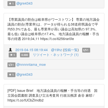
@gre4343
1
【専業議員の割合は岐阜県がワーストワン】 専業の地方議会
議員の割合(専業率)は、データが得られる38道府県議会で平
均53.3%である。最も専業率が高い議会は高知県の 97.3%、
最も低い議会は岐阜県の17.4%。 地方議会議員の報酬・手当
等の待遇 2019,04,11 https://t.co/6256rar0Ie
2019-04-15 08:19:44
@19hz
(
投稿一覧
)
1
リツイート・ネットワーク (1)
1
0.000
@nnnnntama_moe
1
@gre4343
1
[PDF] Issue Brief 地方議会議員の報酬・手当等の待遇 国
立国会図書館 調査及び立法考査局 行政法務課 倉谷 麻耶 /
https://t.co/tUCbZlmdb2