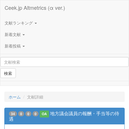
Ceek.jp Altmetrics (α ver.)
文献ランキング
新着文献
新着投稿
検索
ホーム
文献詳細
地方議会議員の報酬・手当等の待
34
0
0
0
OA
遇