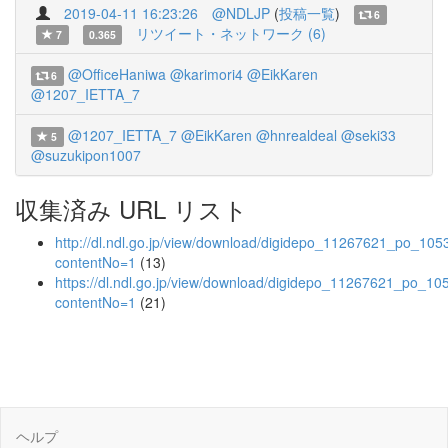
2019-04-11 16:23:26
@NDLJP
(
投稿一覧
)
6
リツイート・ネットワーク (6)
7
0.365
@OfficeHaniwa
@karimori4
@EikKaren
6
@1207_IETTA_7
@1207_IETTA_7
@EikKaren
@hnrealdeal
@seki33
5
@suzukipon1007
収集済み URL リスト
http://dl.ndl.go.jp/view/download/digidepo_11267621_po_105
contentNo=1
(13)
https://dl.ndl.go.jp/view/download/digidepo_11267621_po_10
contentNo=1
(21)
ヘルプ