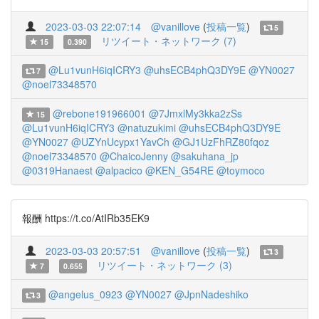
2023-03-03 22:07:14
@vanillove
(
投稿一覧
)
5
リツイート・ネットワーク (7)
15
0.390
@Lu1vunH6iqICRY3
@uhsECB4phQ3DY9E
@YN0027
7
@noel73348570
@rebone191966001
@7JmxlMy3kka2zSs
15
@Lu1vunH6iqICRY3
@natuzukimi
@uhsECB4phQ3DY9E
@YN0027
@UZYnUcypx1YavCh
@GJ1UzFhRZ80fqoz
@noel73348570
@ChaicoJenny
@sakuhana_jp
@0319Hanaest
@alpacico
@KEN_G54RE
@toymoco
報酬 https://t.co/AtIRb35EK9
2023-03-03 20:57:51
@vanillove
(
投稿一覧
)
3
リツイート・ネットワーク (3)
7
0.655
@angelus_0923
@YN0027
@JpnNadeshiko
3