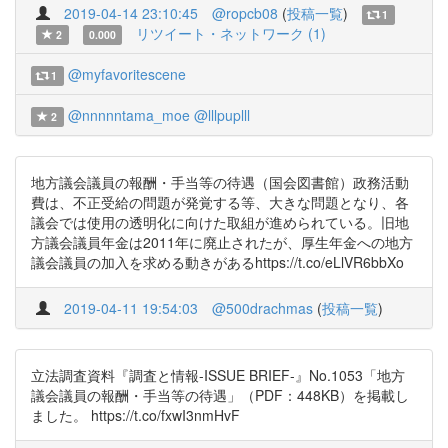
2019-04-14 23:10:45
@ropcb08
(
投稿一覧
)
1
リツイート・ネットワーク (1)
2
0.000
@myfavoritescene
1
@nnnnntama_moe
@lllpuplll
2
地⽅議会議員の報酬・⼿当等の待遇（国会図書館）政務活動
費は、不正受給の問題が発覚する等、大きな問題となり、各
議会では使用の透明化に向けた取組が進められている。旧地
方議会議員年金は2011年に廃止されたが、厚生年金への地方
議会議員の加入を求める動きがあるhttps://t.co/eLlVR6bbXo
2019-04-11 19:54:03
@500drachmas
(
投稿一覧
)
立法調査資料『調査と情報-ISSUE BRIEF-』No.1053「地方
議会議員の報酬・手当等の待遇」（PDF：448KB）を掲載し
ました。 https://t.co/fxwI3nmHvF