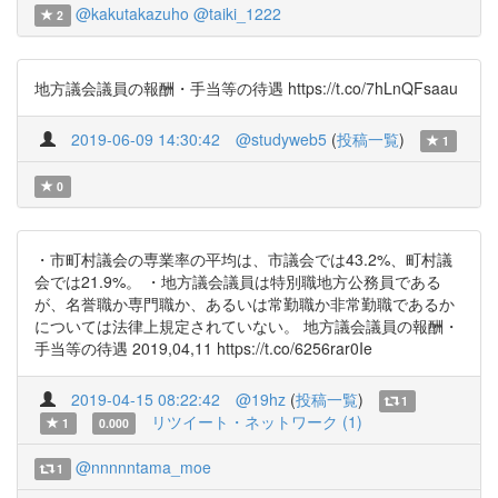
@kakutakazuho
@taiki_1222
2
地方議会議員の報酬・手当等の待遇 https://t.co/7hLnQFsaau
2019-06-09 14:30:42
@studyweb5
(
投稿一覧
)
1
0
・市町村議会の専業率の平均は、市議会では43.2%、町村議
会では21.9%。 ・地方議会議員は特別職地方公務員である
が、名誉職か専門職か、あるいは常勤職か非常勤職であるか
については法律上規定されていない。 地方議会議員の報酬・
手当等の待遇 2019,04,11 https://t.co/6256rar0Ie
2019-04-15 08:22:42
@19hz
(
投稿一覧
)
1
リツイート・ネットワーク (1)
1
0.000
@nnnnntama_moe
1