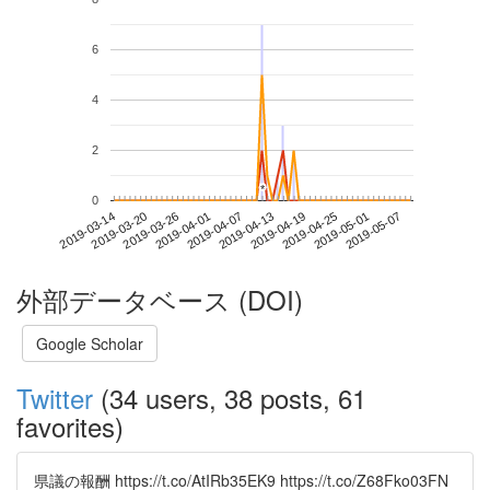
6
4
2
*
*
0
2019-05-01
2019-03-14
2019-04-01
2019-04-19
2019-05-07
2019-03-20
2019-04-07
2019-04-25
2019-03-26
2019-04-13
外部データベース (DOI)
Google Scholar
Twitter
(34 users, 38 posts, 61
favorites)
県議の報酬 https://t.co/AtIRb35EK9 https://t.co/Z68Fko03FN