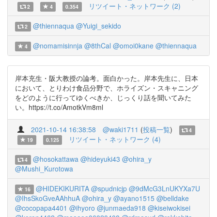
リツイート・ネットワーク (2)
2
4
0.354
@thiennaqua
@Yuigi_sekido
2
@nomamisinnja
@8thCal
@omoi0kane
@thiennaqua
4
岸本充生・阪大教授の論考。面白かった。岸本先生に、日本
において、とりわけ食品分野で、ホライズン・スキャニング
をどのように行ってゆくべきか、じっくり話を聞いてみた
い。https://t.co/AmotkVm8ml
2021-10-14 16:38:58
@waki1711
(
投稿一覧
)
4
リツイート・ネットワーク (4)
19
0.125
@hosokattawa
@hideyuki43
@ohira_y
4
@Mushi_Kurotowa
@HIDEKIKURITA
@spudnicjp
@9dMcG3LnUKYXa7U
16
@IhsSkoGveAAhhuA
@ohira_y
@ayano1515
@belldake
@cocopapa4401
@ihyoro
@junmaeda918
@kiseiwokisei