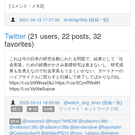
[コメント・メモ2]
2021-04-15 17:37:00
id:a63grdt4y
(
投稿一覧
)
Twitter
(21 users, 22 posts, 32
favorites)
これは今の日本の研究全般にわたる問題で、結果として「社
会実装」ための経費がかさみ基礎研究は進まないし、研究成
果も生煮えなので社会実装もうまくいかない。ガートナーの
ハイプサイクルに照らすと幻滅して終了してばかりなのね。
https://t.co/2iXWvssDkJ https://t.co/5CznRYedlH
https://t.co/VytXwSupcw
2023-03-01 18:09:06
@watch_dog_timer
(
投稿一覧
)
リツイート・ネットワーク (12)
11
13
0.548
@neetone2
@major7thNOW
@railaoiro138b
12
@railaoiro138c
@railaoiro138a
@dendenslow
@hayohater
@CyberjunkerH
@shidenPG10
@mon_rubiano
@shiwnin