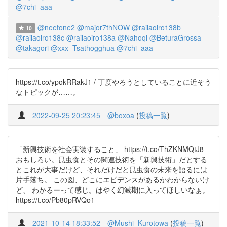
@7chi_aaa
@neetone2
@major7thNOW
@railaoiro138b
10
@railaoiro138c
@railaoiro138a
@Nahoqi
@BeturaGrossa
@takagori
@xxx_Tsathogghua
@7chi_aaa
https://t.co/ypokRRakJ1 / 丁度やろうとしていることに近そう
なトピックが……。
2022-09-25 20:23:45
@boxoa
(
投稿一覧
)
「新興技術を社会実装すること」 https://t.co/ThZKNMQtJ8
おもしろい。昆虫食とその関連技術を「新興技術」だとする
とこれが大事だけど、それだけだと昆虫食の未来を語るには
片手落ち。 この図、どこにエビデンスがあるかわからないけ
ど、 わかるーって感じ。はやく幻滅期に入ってほしいなぁ。
https://t.co/Pb80pRVQo1
2021-10-14 18:33:52
@Mushi_Kurotowa
(
投稿一覧
)