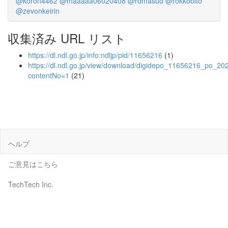
@koron4462
@maaaaa06020408
@rdmasud
@rokkobito
@zevonkeirin
収集済み URL リスト
https://dl.ndl.go.jp/info:ndljp/pid/11656216
(1)
https://dl.ndl.go.jp/view/download/digidepo_11656216_po_20
contentNo=1
(21)
ヘルプ
ご意見はこちら
TechTech Inc.