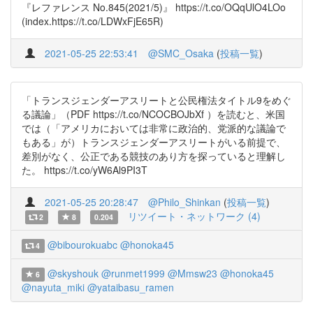
『レファレンス No.845(2021/5)』 https://t.co/OQqUlO4LOo
(index.https://t.co/LDWxFjE65R)
2021-05-25 22:53:41
@SMC_Osaka
(
投稿一覧
)
「トランスジェンダーアスリートと公民権法タイトル9をめぐ
る議論」（PDF https://t.co/NCOCBOJbXf ）を読むと、米国
では（「アメリカにおいては非常に政治的、党派的な議論で
もある」が）トランスジェンダーアスリートがいる前提で、
差別がなく、公正である競技のあり方を探っていると理解し
た。 https://t.co/yW6Al9PI3T
2021-05-25 20:28:47
@Philo_Shinkan
(
投稿一覧
)
リツイート・ネットワーク (4)
2
8
0.204
@bibourokuabc
@honoka45
4
@skyshouk
@runmet1999
@Mmsw23
@honoka45
6
@nayuta_miki
@yataibasu_ramen