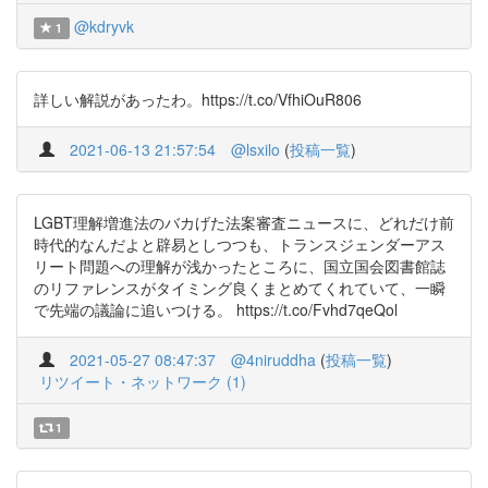
@kdryvk
1
詳しい解説があったわ。https://t.co/VfhiOuR806
2021-06-13 21:57:54
@lsxilo
(
投稿一覧
)
LGBT理解増進法のバカげた法案審査ニュースに、どれだけ前
時代的なんだよと辟易としつつも、トランスジェンダーアス
リート問題への理解が浅かったところに、国立国会図書館誌
のリファレンスがタイミング良くまとめてくれていて、一瞬
で先端の議論に追いつける。 https://t.co/Fvhd7qeQol
2021-05-27 08:47:37
@4niruddha
(
投稿一覧
)
リツイート・ネットワーク (1)
1