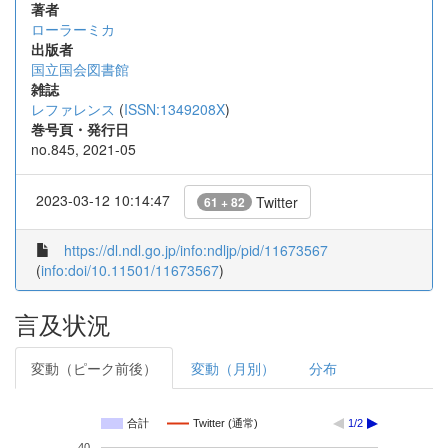
著者
ローラーミカ
出版者
国立国会図書館
雑誌
レファレンス
(
ISSN:1349208X
)
巻号頁・発行日
no.845, 2021-05
2023-03-12 10:14:47
Twitter
61 + 82
https://dl.ndl.go.jp/info:ndljp/pid/11673567
(
info:doi/10.11501/11673567
)
言及状況
変動（ピーク前後）
変動（月別）
分布
合計
Twitter (通常)
1/2
40