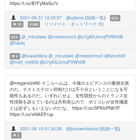
https://t.co/B7FyMaSu7c
2021-08-31 12:45:57
@ujtsmo
(
投稿一覧
)
5
リツイート・ネットワーク (5)
10
0.548
@_mirudake
@meetanme3
@o7gAXJxmqPVWh5B
5
@hdokj
@fuwa49kira
@_mirudake
@meetanme3
@kimichiiil
6
@melt_melt06
@o7gAXJxmqPVWh5B
@megane2480 そこらへんは、今後のエビデンスの蓄積次第
のだ。テストステロン抑制だけは不十分ということになる可
能性もあるのだ。いずれにせよ、女性競技からのトランス女
性排除を訴えているのは共和党なので、ポリコレが女性擁護
とは必ずしもいえないのだな。 https://t.co/SPKfoPNbYF
https://t.co/v06kElf1up
2021-08-16 01:30:26
@jirouwodaisuki
(
投稿一覧
)
2