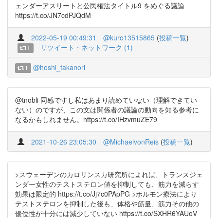
ェンダーアスリートと公民権法タイトル9 をめぐる議論
https://t.co/JN7cdPJQdM
2022-05-19 00:49:31
@kuro13515865
(
投稿一覧
)
リツイート・ネットワーク (1)
1
@hoshi_takanori
1
@tnobli 同感ですし私はあまり読めていない（理解できてい
ない）のですが、この文は関係者の議論の動向を知る参考に
なるかもしれません。https://t.co/IHzvmuZE79
2021-10-26 23:05:30
@MichaelvonReis
(
投稿一覧
)
>スウェーデンのカロリンスカ研究所によれば、トランスジェ
ンダー女性のテストステロン値を抑制しても、筋力を減らす
効果は限定的 https://t.co/Jj7c0PApPG >ホルモン療法により
テストステロンを抑制した後も、体格や筋量、筋力その他の
優位性が十分には減少していない https://t.co/SXHR6YAUoV