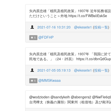
矢内原忠雄「植民及植民政策」1937年 近年拓務省設置以
ただけということ＞外地 https://t.co/FWBs0EskSe
2021-07-16 10:31:20
@ekesete1
(
投稿一覧
)
@FDFHP
1
矢内原忠雄「植民及植民政策」1937年 「我国に
民地である。」（24・25頁） https://t.co/dbnQdGupal htt
2021-07-05 05:19:13
@ekesete1
(
投稿一覧
)
@MMSKwaaa
1
@wodzioden @sandykeih @abengers2 @
台湾樺太（狭義の属領）関東州（租借地）及び南洋諸島（委任統治地