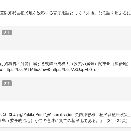
来我国植民地を総称する官庁用語として「外地」なる語を用ふるに至った。 htt
1
於ては拓務省の所管に属する朝鮮台湾樺太（狭義の属領）関東州（租借地
ps://t.co/KTM5sX1cw0 https://t.co/A3UopPL0To
1
NwFle6q9vQTXb4q @YukikoPool @AtsuroTsujino 矢内原忠雄
）がこの意味に於ての植民地である。」（24・25頁） https://t.co/dbnQ