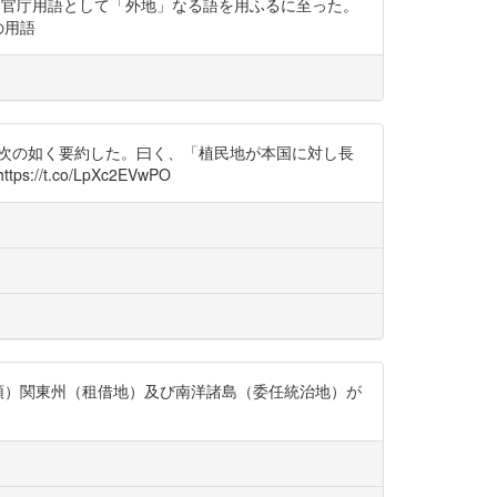
地を総称する官庁用語として「外地」なる語を用ふるに至った。
の用語
マンは之を次の如く要約した。曰く、「植民地が本国に対し長
.co/LpXc2EVwPO
属領）関東州（租借地）及び南洋諸島（委任統治地）が