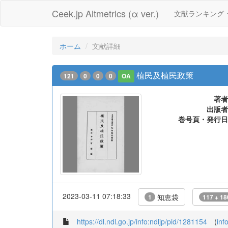
Ceek.jp Altmetrics (α ver.)
文献ランキング
ホーム
文献詳細
植民及植民政策
121
0
0
0
OA
著者
出版者
巻号頁・発行日
2023-03-11 07:18:33
知恵袋
1
117 + 18
https://dl.ndl.go.jp/info:ndljp/pid/1281154
(
inf