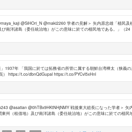
pmwpak @maya_kaji @SiHOri_N @maki2260 学者の見解＞ 矢
島（委任統治地）がこの意味に於ての植民地である。」（24・25頁） https
植民及植民政策」1937年 「我国に於ては拓務省の所管に属する朝鮮台湾樺太
.co/dbnQdGupal https://t.co/PYCvl5xHnl
emukemu243 @asatian @0hTBx9HKtNHjNMY 戦後東大総長にな
租借地）及び南洋諸島（委任統治地）がこの意味に於ての植民地である。」（24・