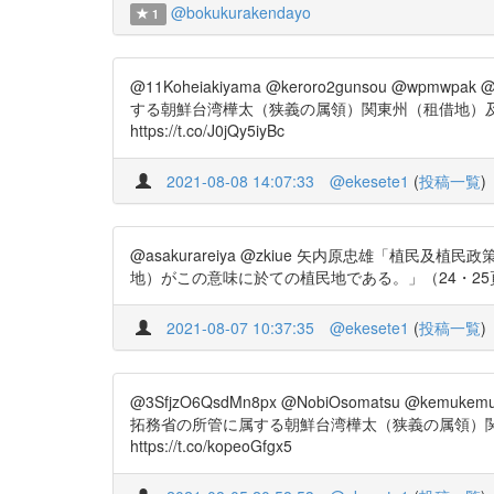
@bokukurakendayo
1
@11Koheiakiyama @keroro2gunsou @w
する朝鮮台湾樺太（狭義の属領）関東州（租借地）及び南洋諸
https://t.co/J0jQy5iyBc
2021-08-08 14:07:33
@ekesete1
(
投稿一覧
)
@asakurareiya @zkiue 矢内原忠雄「
地）がこの意味に於ての植民地である。」（24・25頁） https://t
2021-08-07 10:37:35
@ekesete1
(
投稿一覧
)
@3SfjzO6QsdMn8px @NobiOsomatsu @k
拓務省の所管に属する朝鮮台湾樺太（狭義の属領）関東州（
https://t.co/kopeoGfgx5