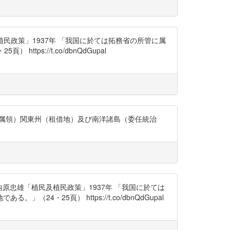
内原忠雄「植民及植民政策」1937年 「我国に於ては拓務省の所管に属
://t.co/dbnQdGupal
（狭義の属領）関東州（租借地）及び南洋諸島（委任統治
った学者＞ 矢内原忠雄「植民及植民政策」1937年 「我国に於ては
25頁） https://t.co/dbnQdGupal