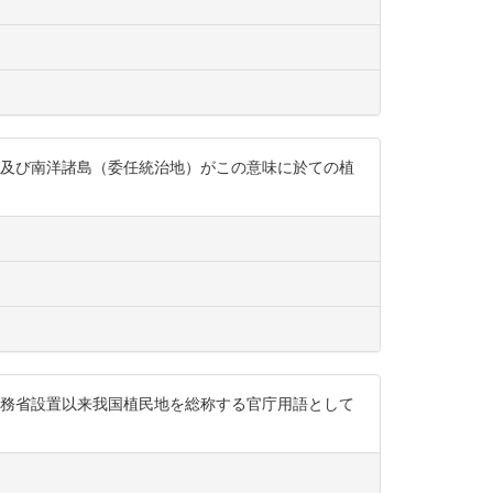
）及び南洋諸島（委任統治地）がこの意味に於ての植
1937年 近年拓務省設置以来我国植民地を総称する官庁用語として