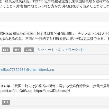
ohiro 矢内原忠雄「植民及植民政策」1937年 近年拓務省設置以来我国植民
び変えただけということ＞外地 植民地という呼び方が先 外地は後から出来たごまかし
.co/zyFdXHIEJs 植民地の本国に対する財政的価値に関し、チンメル
るのみ。本国が一時的でも利得を納め得た例は更に稀である。 https://t
リツイート・ネットワーク (1)
1
4
0.000
letitbe77672934
@oreshiotorekuru
1937年 「我国に於ては拓務省の所管に属する朝鮮台湾樺太（狭義の
dbnQdGupal https://t.co/JDb8fncsdH
1