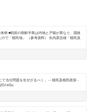
具体例 ■戦前の朝鮮半島は内地と戸籍が異なり、国政
ので「植民地」 （参考資料） 矢内原忠雄「植民及
て当分問題を生ぜざるべく」 -- 植民及植民政策 -
2G1eGu