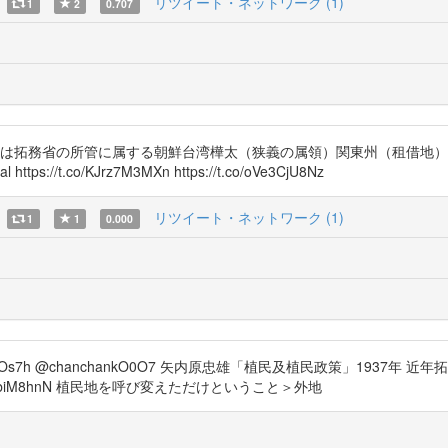
リツイート・ネットワーク (1)
1
2
0.707
於ては拓務省の所管に属する朝鮮台湾樺太（狭義の属領）関東州（租借地
ps://t.co/KJrz7M3MXn https://t.co/oVe3CjU8Nz
リツイート・ネットワーク (1)
1
1
0.000
8E5LZO5SkOs7h @chanchankO0O7 矢内原忠雄「植民及植民政策」
UPgbiM8hnN 植民地を呼び変えただけということ＞外地