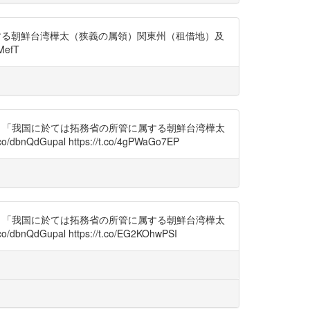
省の所管に属する朝鮮台湾樺太（狭義の属領）関東州（租借地）及
efT
政策」1937年 「我国に於ては拓務省の所管に属する朝鮮台湾樺太
al https://t.co/4gPWaGo7EP
政策」1937年 「我国に於ては拓務省の所管に属する朝鮮台湾樺太
al https://t.co/EG2KOhwPSI