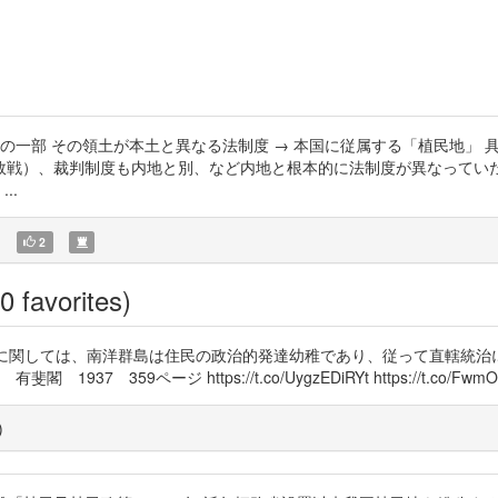
の一部 その領土が本土と異なる法制度 → 本国に従属する「植民地」 
戦）、裁判制度も内地と別、など内地と根本的に法制度が異なっていた
..
)
2
0 favorites)
合の問題に関しては、南洋群島は住民の政治的発達幼稚であり、従って直轄統治に
359ページ https://t.co/UygzEDiRYt https://t.co/FwmO
)