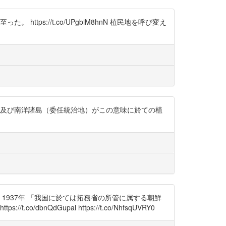
ps://t.co/UPgbiM8hnN 植民地を呼び変え
）及び南洋諸島（委任統治地）がこの意味に於ての植
「植民及植民政策」1937年 「我国に於ては拓務省の所管に属する朝鮮
dGupal https://t.co/NhfsqUVRY0