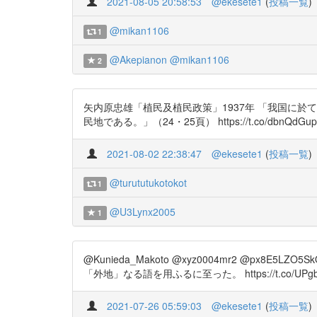
2021-08-05 20:58:53
@ekesete1
(
投稿一覧
)
@mikan1106
1
@Akepianon
@mikan1106
2
矢内原忠雄「植民及植民政策」1937年 「我国に
民地である。」（24・25頁） https://t.co/dbnQdGupal htt
2021-08-02 22:38:47
@ekesete1
(
投稿一覧
)
@turututukotokot
1
@U3Lynx2005
1
@Kunieda_Makoto @xyz0004mr2 @px
「外地」なる語を用ふるに至った。 https://t.co/
2021-07-26 05:59:03
@ekesete1
(
投稿一覧
)