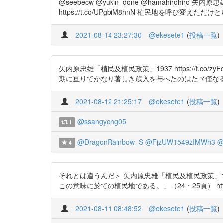
@seebecw @yukin_done @hamahir
https://t.co/UPgbiM8hnN 植民地を呼
2021-08-14 23:27:30
@ekesete1
(
投稿一覧
)
矢内原忠雄「植民及植民政策」1937 https://t
期に亘りてかなり著しき歳入を与へたのはたヾ僅なる場合あ
2021-08-12 21:25:17
@ekesete1
(
投稿一覧
)
@ssangyong05
1
@DragonRainbow_S
@FjzUW1549zIMWh3
@
4
それとは違うんだ＞ 矢内原忠雄「植民及植民政策」
この意味に於ての植民地である。」（24・25頁） https://t.co/
2021-08-11 08:48:52
@ekesete1
(
投稿一覧
)