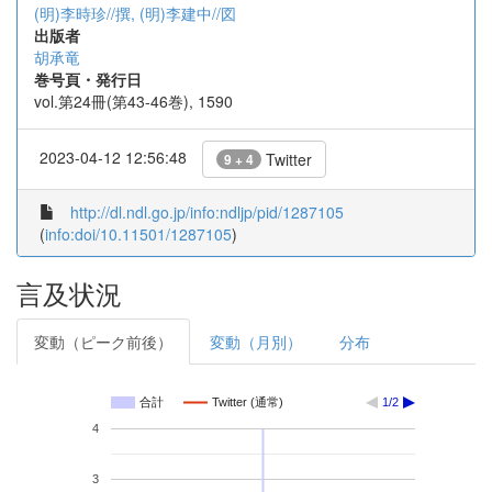
(明)李時珍//撰, (明)李建中//図
出版者
胡承竜
巻号頁・発行日
vol.第24冊(第43-46巻), 1590
2023-04-12 12:56:48
Twitter
9 + 4
http://dl.ndl.go.jp/info:ndljp/pid/1287105
(
info:doi/10.11501/1287105
)
言及状況
変動（ピーク前後）
変動（月別）
分布
合計
Twitter (通常)
1/2
4
3