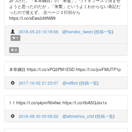
みつけた。『本草綱目』の「朱鼈」。ウィキソースで済ませ
ようと思ったのだが，「朱鱉」というよくわからない表記だ
ったので使えず。 左ページ２行目から
https://t.co/sEws2d9NW8
2018-05-23 10:18:06
@haneko_tweet
(
投稿一覧
)
1
0
本草綱目 https://t.co/xPQ2PM1ESD https://t.co/juvFMUTP1p
2017-10-02 21:23:07
@ndlbot
(
投稿一覧
)
1 1 https://t.co/q4pmR64fwc https://t.co/0bA5QJsx1s
2016-08-30 00:09:22
@altmetrics_crtd
(
投稿一覧
)