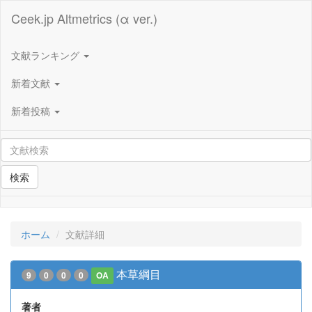
Ceek.jp Altmetrics (α ver.)
文献ランキング
新着文献
新着投稿
検索
ホーム
文献詳細
本草綱目
9
0
0
0
OA
著者