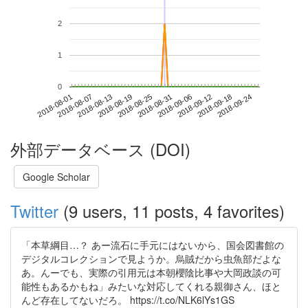
2
1
0
2018-09-18
2018-08-01
2018-08-19
2018-09-06
2018-09-24
2018-08-07
2018-08-25
2018-09-12
2018-08-13
2018-08-31
外部データベース (DOI)
Google Scholar
Twitter
(9 users, 11 posts, 4 favorites)
「本草綱目…？ あー流石に手元にはないから、国会図書館の
デジタルコレクションで見ようか。烏賊だから虫魚部だよな
あ。んーでも、実際の引用元は本朝櫻陰比事や大岡政談の可
能性もあるかもね」みたいな対応してくれる親御さん、ほと
んど存在してないだろ。 https://t.co/NLK6lYs1GS