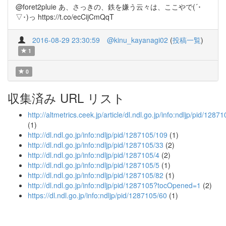
@foret2pluie あ、さっきの、鉄を嫌う云々は、ここやで(´･
▽･)っ https://t.co/ecCijCmQqT
2016-08-29 23:30:59
@kinu_kayanagi02
(
投稿一覧
)
1
0
収集済み URL リスト
http://altmetrics.ceek.jp/article/dl.ndl.go.jp/info:ndljp/pid/1287
(1)
http://dl.ndl.go.jp/info:ndljp/pid/1287105/109
(1)
http://dl.ndl.go.jp/info:ndljp/pid/1287105/33
(2)
http://dl.ndl.go.jp/info:ndljp/pid/1287105/4
(2)
http://dl.ndl.go.jp/info:ndljp/pid/1287105/5
(1)
http://dl.ndl.go.jp/info:ndljp/pid/1287105/82
(1)
http://dl.ndl.go.jp/info:ndljp/pid/1287105?tocOpened=1
(2)
https://dl.ndl.go.jp/info:ndljp/pid/1287105/60
(1)