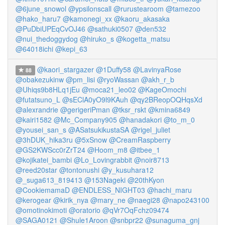
@6june_snowol
@ypsilonscall
@rurustearoom
@tamezoo
@hako_haru7
@kamonegi_xx
@kaoru_akasaka
@PuDbiUPEqCvOJ46
@sathuki0507
@den532
@nui_thedoggydog
@hiruko_s
@kogetta_matsu
@64018ichi
@kepi_63
@kaori_stargazer
@1Duffy58
@LavinyaRose
88
@obakezukinw
@pm_lisi
@ryoWassan
@akh_r_b
@Uhiqs9b8HLq1jEu
@moca21_leo02
@KageOmochi
@futatsuno_L
@sEClA0yO9l9KAuh
@qy2BReopOQHqsXd
@alexrandrie
@gerigeriPman
@tksr_rskt
@kmina6849
@kairi1582
@Mc_Company905
@hanadakori
@to_m_0
@yousei_san_s
@ASatsukikustaSA
@rigel_juliet
@3hDUK_hika3ru
@5xSnow
@CreamRaspberry
@GS2KWScc0rZrT24
@Hoom_m8
@itbee_1
@kojikatei_bambi
@Lo_Lovingrabbit
@noir8713
@reed20star
@tontonushi
@y_kusuhara12
@_suga613_819413
@153Nageki
@20thKyon
@CookiemamaD
@ENDLESS_NIGHT03
@hachi_maru
@kerogear
@kirik_nya
@mary_ne
@naegi28
@napo243100
@omotinokimoti
@oratorio
@qVr7OqFchz09474
@SAGA0121
@Shule1Aroon
@snbpr22
@sunaguma_gnj