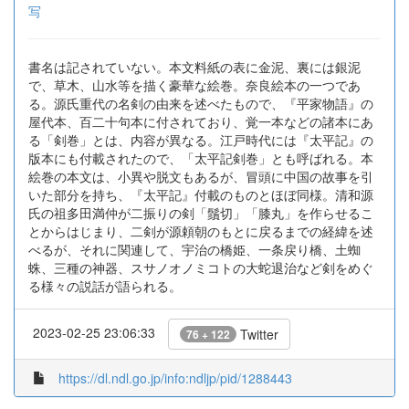
写
書名は記されていない。本文料紙の表に金泥、裏には銀泥
で、草木、山水等を描く豪華な絵巻。奈良絵本の一つであ
る。源氏重代の名剣の由来を述べたもので、『平家物語』の
屋代本、百二十句本に付されており、覚一本などの諸本にあ
る「剣巻」とは、内容が異なる。江戸時代には『太平記』の
版本にも付載されたので、「太平記剣巻」とも呼ばれる。本
絵巻の本文は、小異や脱文もあるが、冒頭に中国の故事を引
いた部分を持ち、『太平記』付載のものとほぼ同様。清和源
氏の祖多田満仲が二振りの剣「鬚切」「膝丸」を作らせるこ
とからはじまり、二剣が源頼朝のもとに戻るまでの経緯を述
べるが、それに関連して、宇治の橋姫、一条戻り橋、土蜘
蛛、三種の神器、スサノオノミコトの大蛇退治など剣をめぐ
る様々の説話が語られる。
2023-02-25 23:06:33
Twitter
76 + 122
https://dl.ndl.go.jp/info:ndljp/pid/1288443