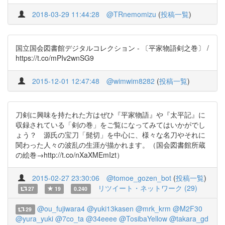
2018-03-29 11:44:28
@TRnemomizu
(
投稿一覧
)
国立国会図書館デジタルコレクション - 〔平家物語剣之巻〕 /
https://t.co/mPIv2wnSG9
2015-12-01 12:47:48
@wimwim8282
(
投稿一覧
)
刀剣に興味を持たれた方はぜひ『平家物語』や『太平記』に
収録されている「剣の巻」をご覧になってみてはいかがでし
ょう？ 源氏の宝刀「髭切」を中心に、様々な名刀やそれに
関わった人々の波乱の生涯が描かれます。（国会図書館所蔵
の絵巻→http://t.co/nXaXMEmIzt）
2015-02-27 23:30:06
@tomoe_gozen_bot
(
投稿一覧
)
リツイート・ネットワーク (29)
27
19
0.240
@ou_fujiwara4
@yuki13kasen
@mrk_krm
@M2F30
29
@yura_yuki
@7co_ta
@34eeee
@TosibaYellow
@takara_gd