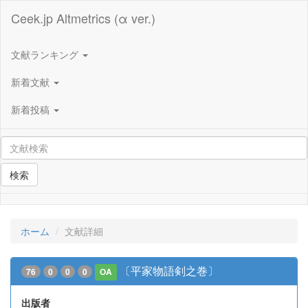
Ceek.jp Altmetrics (α ver.)
文献ランキング
新着文献
新着投稿
検索
ホーム
文献詳細
〔平家物語剣之巻〕
76
0
0
0
OA
出版者