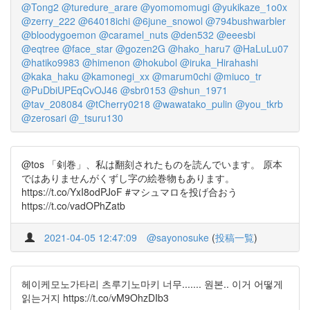
@Tong2
@turedure_arare
@yomomomugi
@yukikaze_1o0x
@zerry_222
@64018ichi
@6june_snowol
@794bushwarbler
@bloodygoemon
@caramel_nuts
@den532
@eeesbi
@eqtree
@face_star
@gozen2G
@hako_haru7
@HaLuLu07
@hatiko9983
@himenon
@hokubol
@iruka_Hirahashi
@kaka_haku
@kamonegi_xx
@marum0chi
@miuco_tr
@PuDbiUPEqCvOJ46
@sbr0153
@shun_1971
@tav_208084
@tCherry0218
@wawatako_pulin
@you_tkrb
@zerosari
@_tsuru130
@tos 「剣巻」、私は翻刻されたものを読んでいます。 原本
ではありませんがくずし字の絵巻物もあります。
https://t.co/YxI8odPJoF #マシュマロを投げ合おう
https://t.co/vadOPhZatb
2021-04-05 12:47:09
@sayonosuke
(
投稿一覧
)
헤이케모노가타리 츠루기노마키 너무....... 원본.. 이거 어떻게
읽는거지 https://t.co/vM9OhzDIb3