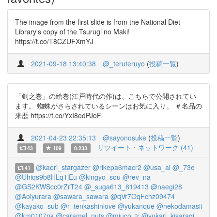
The image from the first slide is from the National Diet
Library's copy of the Tsurugi no Maki!
https://t.co/T8CZUFXmYJ
2021-09-18 13:40:38
@_teruteruyo
(
投稿一覧
)
「剣之巻」の絵巻(江戸時代の作)は、こちらで公開されてい
ます。 蜘蛛がさらされているシーンはお気に入り。 ＃名品の
来歴 https://t.co/YxI8odPJoF
2021-04-23 22:35:13
@sayonosuke
(
投稿一覧
)
リツイート・ネットワーク (41)
43
109
0.233
@kaori_stargazer
@rikepa6macr2
@usa_ai
@_73e
41
@Uhiqs9b8HLq1jEu
@kingyo_sou
@rev_na
@GS2KWScc0rZrT24
@_suga613_819413
@naegi28
@Aoiyurara
@sawara_sawara
@qVr7OqFchz09474
@kayako_sub
@r_tenkashinlove
@yukanoue
@nekodamasii
@km0107nk
@caramel_nuts
@miuco_tr
@yukari_kisaragi