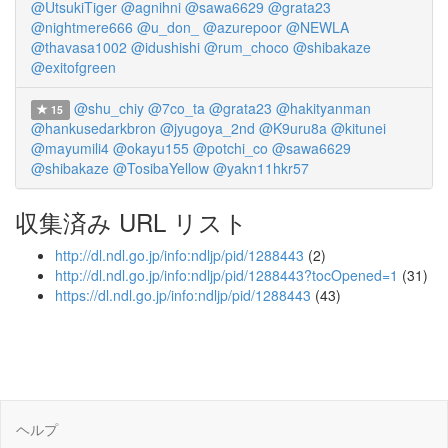
@UtsukiTiger
@agnihni
@sawa6629
@grata23
@nightmere666
@u_don_
@azurepoor
@NEWLA
@thavasa1002
@idushishi
@rum_choco
@shibakaze
@exitofgreen
@shu_chiy
@7co_ta
@grata23
@hakityanman
15
@hankusedarkbron
@jyugoya_2nd
@K9uru8a
@kitunei
@mayumili4
@okayu155
@potchi_co
@sawa6629
@shibakaze
@TosibaYellow
@yakn11hkr57
収集済み URL リスト
http://dl.ndl.go.jp/info:ndljp/pid/1288443
(2)
http://dl.ndl.go.jp/info:ndljp/pid/1288443?tocOpened=1
(31)
https://dl.ndl.go.jp/info:ndljp/pid/1288443
(43)
ヘルプ