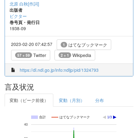
北原 白秋[作詞]
出版者
ビクター
巻号頁・発行日
1938-09
2023-02-20 07:42:57
はてなブックマーク
1
Twitter
Wikipedia
57 + 59
2 + 1
https://dl.ndl.go.jp/info:ndljp/pid/1324793
言及状況
変動（ピーク前後）
変動（月別）
分布
合計
はてなブックマーク
1/3
40