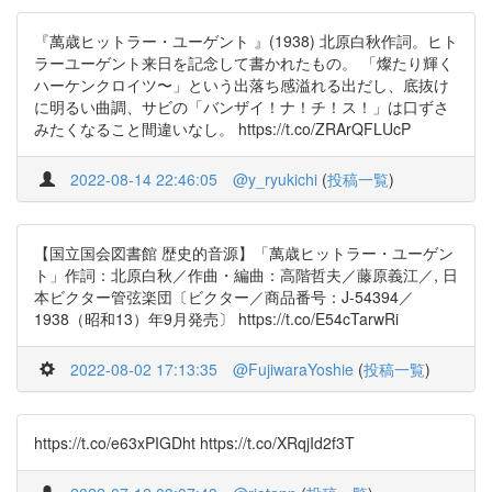
『萬歳ヒットラー・ユーゲント 』(1938) 北原白秋作詞。ヒト
ラーユーゲント来日を記念して書かれたもの。 「燦たり輝く
ハーケンクロイツ〜」という出落ち感溢れる出だし、底抜け
に明るい曲調、サビの「バンザイ！ナ！チ！ス！」は口ずさ
みたくなること間違いなし。 https://t.co/ZRArQFLUcP
2022-08-14 22:46:05
@y_ryukichi
(
投稿一覧
)
【国立国会図書館 歴史的音源】「萬歳ヒットラー・ユーゲン
ト」作詞：北原白秋／作曲・編曲：高階哲夫／藤原義江／, 日
本ビクター管弦楽団〔ビクター／商品番号：J-54394／
1938（昭和13）年9月発売〕 https://t.co/E54cTarwRi
2022-08-02 17:13:35
@FujiwaraYoshie
(
投稿一覧
)
https://t.co/e63xPIGDht https://t.co/XRqjId2f3T