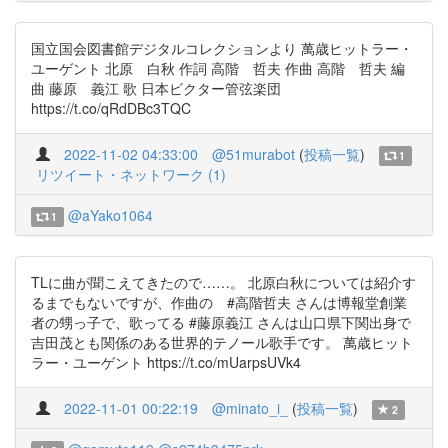
国立国会図書館デジタルコレクションより 萬歳ヒットラー・
ユーゲント 北原 白秋 作詞 高階 哲夫 作曲 高階 哲夫 編
曲 藤原 義江 歌 日本ビクター管弦楽団
https://t.co/qRdDBc3TQC
2022-11-02 04:33:00
@51murabot
(
投稿一覧
)
1
リツイート・ネットワーク (1)
@aYako1064
1
TLに曲が聞こえてきたので……。 北原白秋については紹介す
るまでもないですが、作曲の #高階哲夫 さんは博報堂創業
者の甥っ子で、歌ってる #藤原義江 さんは山口県下関出身で
吉田茂とも関係のある世界的テノール歌手です。 萬歳ヒット
ラー・ユーゲント https://t.co/mUarpsUVk4
2022-11-01 00:22:19
@minato_i_
(
投稿一覧
)
2