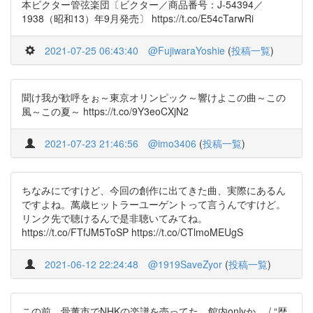
本ビクター管弦楽団〔ビクター／商品番号：J-54394／
1938（昭和13）年9月発売〕 https://t.co/E54cTarwRi
2021-07-25 06:43:40
@FujiwaraYoshie
(
投稿一覧
)
聞け我が歓呼をぉ～東京オリンピック～響けよこの曲～この
風～この夏～ https://t.co/9Y3eoCXjN2
2021-07-23 21:46:56
@imo3406
(
投稿一覧
)
ちなみにですけど、今回の創作に出てきた曲、実際にあるん
ですよね。萬歳ヒットラーユーゲントって言うんですけど。
リンク先で聴けるんで是非聴いてみてね。
https://t.co/FTfJM5ToSP https://t.co/CTlmoMEUgS
2021-06-12 22:24:48
@1919SaveZyor
(
投稿一覧
)
この前、骨董市でNHKの楽譜を売ってた。館内onlyか。 / “歴