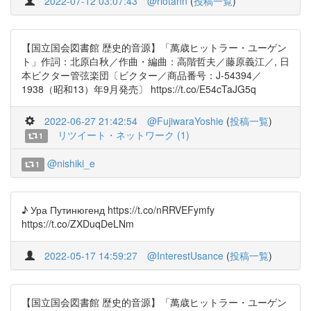
2022-07-12 03:07:43
@riotann
(
投稿一覧
)
【国立国会図書館 歴史的音源】「萬歳ヒットラー・ユーゲン
ト」作詞：北原白秋／作曲・編曲：高階哲夫／藤原義江／, 日
本ビクター管弦楽団〔ビクター／商品番号：J-54394／
1938（昭和13）年9月発売〕 https://t.co/E54cTaJG5q
2022-06-27 21:42:54
@FujiwaraYoshie
(
投稿一覧
)
リツイート・ネットワーク (1)
1
@nishiki_e
1
♪ Ура Путинюгенд https://t.co/nRRVEFymfy
https://t.co/ZXDuqDeLNm
2022-05-17 14:59:27
@InterestUsance
(
投稿一覧
)
【国立国会図書館 歴史的音源】「萬歳ヒットラー・ユーゲン