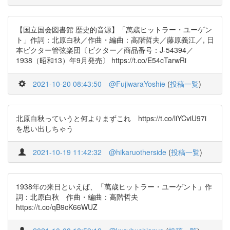
【国立国会図書館 歴史的音源】「萬歳ヒットラー・ユーゲン
ト」作詞：北原白秋／作曲・編曲：高階哲夫／藤原義江／, 日
本ビクター管弦楽団〔ビクター／商品番号：J-54394／
1938（昭和13）年9月発売〕 https://t.co/E54cTarwRi
2021-10-20 08:43:50
@FujiwaraYoshie
(
投稿一覧
)
北原白秋っていうと何よりまずこれ https://t.co/liYCviU97i
を思い出しちゃう
2021-10-19 11:42:32
@hikaruotherside
(
投稿一覧
)
1938年の来日といえば、「萬歳ヒットラー・ユーゲント」作
詞：北原白秋 作曲・編曲：高階哲夫
https://t.co/qB9cK66WUZ