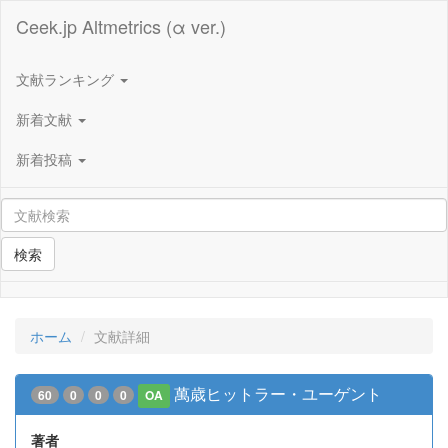
Ceek.jp Altmetrics (α ver.)
文献ランキング
新着文献
新着投稿
検索
ホーム
文献詳細
萬歳ヒットラー・ユーゲント
60
0
0
0
OA
著者