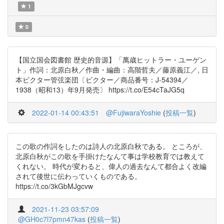
1
0
【国立国会図書館 歴史的音源】「萬歳ヒットラー・ユーゲン
ト」作詞：北原白秋／作曲・編曲：高階哲夫／藤原義江／, 日
本ビクター管弦楽団〔ビクター／商品番号：J-54394／
1938（昭和13）年9月発売〕 https://t.co/E54cTaJG5q
2022-01-14 00:43:51
@FujiwaraYoshie
(
投稿一覧
)
この歌の作詞をしたのは詩人の北原白秋である。 ところが、
北原白秋がこの歌を手掛けたなんて事は学校教育では教えて
くれない。 時代が変わると、偉人の過去なんて都合よく改編
されて後世に伝わっていくものである。
https://t.co/3kGbMJgcvw
2021-11-23 03:57:09
@GH0c7l7pmn47kas
(
投稿一覧
)