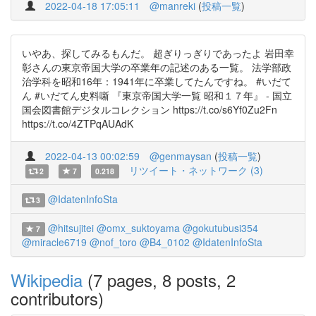
2022-04-18 17:05:11
@manreki
(
投稿一覧
)
いやあ、探してみるもんだ。 超ぎりっぎりであったよ 岩田幸
彰さんの東京帝国大学の卒業年の記述のある一覧。 法学部政
治学科を昭和16年：1941年に卒業してたんですね。 #いだて
ん #いだてん史料噺 『東京帝国大学一覧 昭和１７年』 - 国立
国会図書館デジタルコレクション https://t.co/s6Yf0Zu2Fn
https://t.co/4ZTPqAUAdK
2022-04-13 00:02:59
@genmaysan
(
投稿一覧
)
リツイート・ネットワーク (3)
2
7
0.218
@IdatenInfoSta
3
@hitsujitei
@omx_suktoyama
@gokutubusi354
7
@miracle6719
@nof_toro
@B4_0102
@IdatenInfoSta
Wikipedia
(7 pages, 8 posts, 2
contributors)