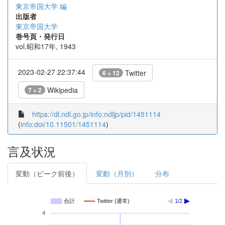
東京帝国大学 編
出版者
東京帝国大学
巻号頁・発行日
vol.昭和17年, 1943
2023-02-27 22:37:44
Twitter
6 + 12
Wikipedia
7 + 2
https://dl.ndl.go.jp/info:ndljp/pid/1451114
(
info:doi/10.11501/1451114
)
言及状況
変動（ピーク前後）
変動（月別）
分布
合計
Twitter (通常)
1/2
4