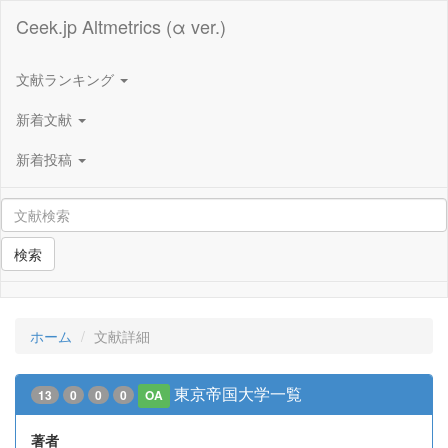
Ceek.jp Altmetrics (α ver.)
文献ランキング
新着文献
新着投稿
検索
ホーム
文献詳細
東京帝国大学一覧
13
0
0
0
OA
著者