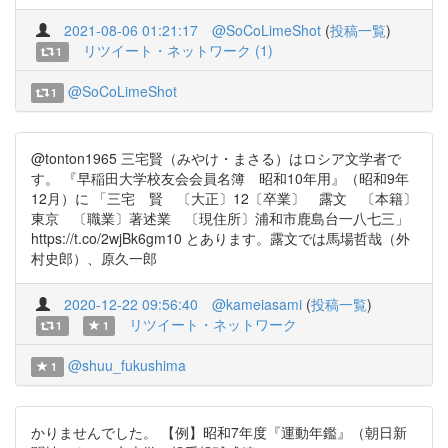
2021-08-06 01:21:17
@SoCoLimeShot
(
投稿一覧
)
リツイート・ネットワーク (1)
1
@SoCoLimeShot
1
@tonton1965 三宅賢（みやけ・まさる）はロシア文学者で
す。 『早稲田大学校友会会員名簿 昭和10年用』（昭和9年
12月）に 「三宅 賢 〔大正〕12〔卒業〕 露文 〔本籍〕
東京 〔職業〕著述業 〔現住所〕浦和市鹿島台一八七三」
https://t.co/2wjBk6gm10 とあります。露文では馬場哲哉（外
村史郎）、原久一郎
2020-12-22 09:56:40
@kameiasami
(
投稿一覧
)
リツイート・ネットワーク
1
1
@shuu_fukushima
1
かりませんでした。 【例】昭和7年度『運動年鑑』（朝日新