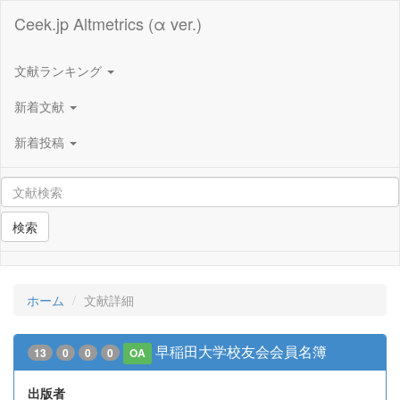
Ceek.jp Altmetrics (α ver.)
文献ランキング
新着文献
新着投稿
検索
ホーム
文献詳細
早稲田大学校友会会員名簿
13
0
0
0
OA
出版者