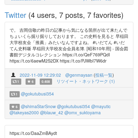
Twitter
(4 users, 7 posts, 7 favorites)
で。 吉岡信敬の昨日の記事から気になる箇所が出て来たんで
ちょいくら掘り掘りしております。 この史料を見ると 早稲田
大学校友会「推薦」みたいなんですよね。 #いだてん #いだ
てん史料噺 早稲田大学校友会会員名簿. [昭和10年用] - 国会図
書館デジタルコレクション https://t.co/QeF769PQdI
https://t.co/6aewM2S2DX https://t.co/PJWbI7W6dr
2022-11-09 12:29:02
@genmaysan
(
投稿一覧
)
リツイート・ネットワーク (1)
1
6
0.408
@gokutubusi354
1
@shimaStarSnow
@gokutubusi354
@mayutic
6
@takeyas2000
@blauw_42
@omx_suktoyama
https://t.co/DaaZmBAydt