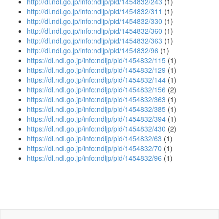
http://dl.ndl.go.jp/info:ndljp/pid/1454832/243
(1)
http://dl.ndl.go.jp/info:ndljp/pid/1454832/311
(1)
http://dl.ndl.go.jp/info:ndljp/pid/1454832/330
(1)
http://dl.ndl.go.jp/info:ndljp/pid/1454832/360
(1)
http://dl.ndl.go.jp/info:ndljp/pid/1454832/363
(1)
http://dl.ndl.go.jp/info:ndljp/pid/1454832/96
(1)
https://dl.ndl.go.jp/info:ndljp/pid/1454832/115
(1)
https://dl.ndl.go.jp/info:ndljp/pid/1454832/129
(1)
https://dl.ndl.go.jp/info:ndljp/pid/1454832/144
(1)
https://dl.ndl.go.jp/info:ndljp/pid/1454832/156
(2)
https://dl.ndl.go.jp/info:ndljp/pid/1454832/363
(1)
https://dl.ndl.go.jp/info:ndljp/pid/1454832/385
(1)
https://dl.ndl.go.jp/info:ndljp/pid/1454832/394
(1)
https://dl.ndl.go.jp/info:ndljp/pid/1454832/430
(2)
https://dl.ndl.go.jp/info:ndljp/pid/1454832/63
(1)
https://dl.ndl.go.jp/info:ndljp/pid/1454832/70
(1)
https://dl.ndl.go.jp/info:ndljp/pid/1454832/96
(1)