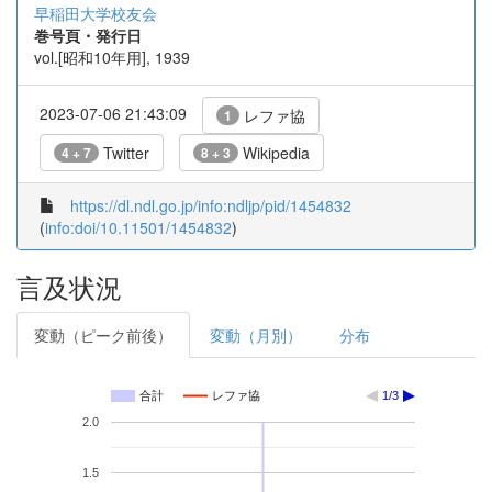
早稲田大学校友会
巻号頁・発行日
vol.[昭和10年用], 1939
2023-07-06 21:43:09
レファ協
1
Twitter
Wikipedia
4 + 7
8 + 3
https://dl.ndl.go.jp/info:ndljp/pid/1454832
(
info:doi/10.11501/1454832
)
言及状況
変動（ピーク前後）
変動（月別）
分布
合計
レファ協
1/3
2.0
1.5