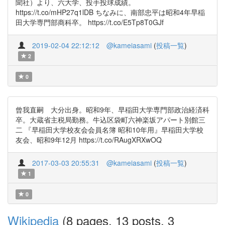
聞社）より、六大学、投手投球成績。
https://t.co/mHP27q1lDB ちなみに、南部忠平は昭和4年早稲
田大学専門部商科卒。 https://t.co/E5Tp8T0GJf
2019-02-04 22:12:12
@kameiasami
(
投稿一覧
)
2
0
曾我直嗣 大分出身。昭和9年、早稲田大学専門部政治経済科
卒。大蔵省主税局勤務。牛込区袋町六神楽坂アパート別館三
二 『早稲田大学校友会会員名簿 昭和10年用』早稲田大学校
友会、昭和9年12月 https://t.co/RAugXRXwOQ
2017-03-03 20:55:31
@kameiasami
(
投稿一覧
)
1
0
Wikipedia
(8 pages, 13 posts, 3