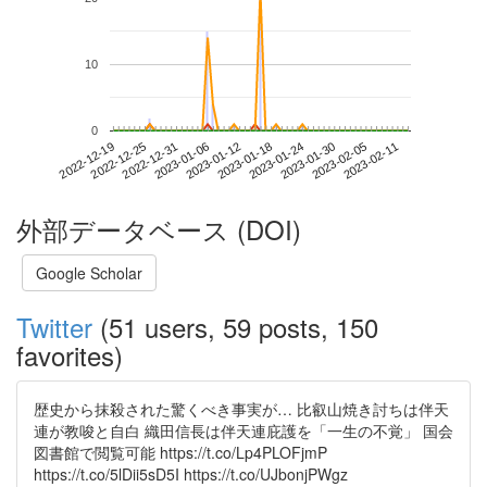
10
0
2023-02-05
2022-12-19
2023-01-06
2023-01-24
2023-02-11
2022-12-25
2023-01-12
2023-01-30
2022-12-31
2023-01-18
外部データベース (DOI)
Google Scholar
Twitter
(51 users, 59 posts, 150
favorites)
歴史から抹殺された驚くべき事実が… 比叡山焼き討ちは伴天
連が教唆と自白 織田信長は伴天連庇護を「一生の不覚」 国会
図書館で閲覧可能 https://t.co/Lp4PLOFjmP
https://t.co/5lDii5sD5I https://t.co/UJbonjPWgz