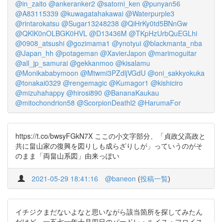
@in_zaito
@ankeranker2
@satomi_ken
@punyan56
@A83115339
@kuwagatahakawai
@Waterpurple3
@rintarokatsu
@Sugar13248238
@QiHrKy0td5BNnGw
@QKlK0nOLBGK0HVL
@D13436M
@TKpHzUrbQuEGLhi
@0908_atsushi
@gozimama1
@ynotyui
@blackmanta_nba
@Japan_hh
@potageman
@XavierJapon
@marimoguitar
@all_jp_samurai
@gekkanmoo
@kisalamu
@Monikababymoon
@Mtwmi3PZdljVGdU
@oni_sakkyokuka
@tonakai0329
@rengemagic
@Kumagor1
@kishiciro
@mizuhahappy
@hirosi890
@BananaKaukau
@mitochondrion58
@ScorpionDeathl2
@HarumaFor
https://t.co/bwsyFGkN7X ここの小文字部分、「貞政父高政と
共に畠山家の復興を図りしも成らざりしが」っていうのがそ
のまま「両畠山系図」由来っぽい
2021-05-29 18:41:16
@baneon
(
投稿一覧
)
イチジクまだないよなと思いながら該当箇所を探してみたん
だけど、一五七一年十月四日のパードレ・ルイス・フロイス