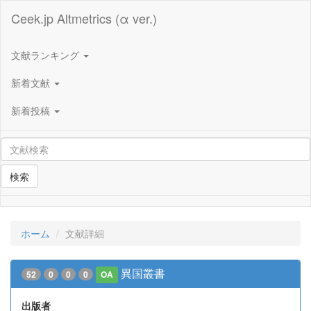
Ceek.jp Altmetrics (α ver.)
文献ランキング
新着文献
新着投稿
検索
ホーム
文献詳細
異国叢書
52
0
0
0
OA
出版者