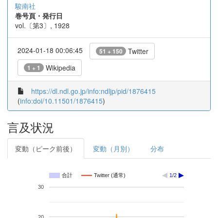
駿南社
巻号頁・発行日
vol.〔第3〕, 1928
2024-01-18 00:06:45
Twitter
51 + 150
Wikipedia
1 + 1
https://dl.ndl.go.jp/info:ndljp/pid/1876415
(
info:doi/10.11501/1876415
)
言及状況
変動（ピーク前後）
変動（月別）
分布
合計
Twitter (通常)
1/2
30
20