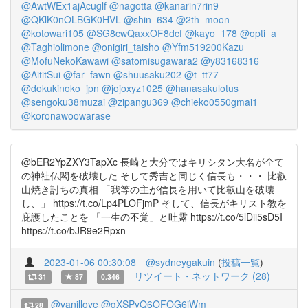
@AwtWEx1ajAcuglf
@nagotta
@kanarin7rin9
@QKlK0nOLBGK0HVL
@shin_634
@2th_moon
@kotowari105
@SG8cwQaxxOF8dcf
@kayo_178
@opti_a
@Taghiolimone
@onigiri_taisho
@Yfm519200Kazu
@MofuNekoKawawi
@satomisugawara2
@y83168316
@AititSui
@far_fawn
@shuusaku202
@t_tt77
@dokukinoko_jpn
@jojoxyz1025
@hanasakulotus
@sengoku38muzai
@zipangu369
@chieko0550gmai1
@koronawoowarase
@bER2YpZXY3TapXc 長崎と大分ではキリシタン大名が全て
の神社仏閣を破壊した そして秀吉と同じく信長も・・・ 比叡
山焼き討ちの真相 「我等の主が信長を用いて比叡山を破壊
し、」 https://t.co/Lp4PLOFjmP そして、信長がキリスト教を
庇護したことを 「一生の不覚」と吐露 https://t.co/5lDii5sD5I
https://t.co/bJR9e2Rpxn
2023-01-06 00:30:08
@sydneygakuin
(
投稿一覧
)
リツイート・ネットワーク (28)
31
87
0.346
@vanillove
@gXSPyQ6OFOG6iWm
28