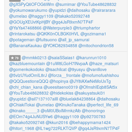
@gXSPyQ6OFOG6iWm
@sumimar
@YouTube48628832
@yokumowarukumo
@yupidzi
@daihosaku
@rairararara
@umelao
@haggy1109
@takako52092748
@GOUgXEUvtKpHjBY
@gq4JsR9xmN7TP4F
@YaYa47468866
@Waterpurple3
@triumphartor
@rintarokatsu
@QKlK0nOLBGK0HVL
@gozimama1
@potageman
@fuitsuono
@all_jp_samurai
@BananaKaukau
@YOKO82934858
@mitochondrion58
@mmkk0213
@saiaSSaias1
@karunrun1010
79
@kazbluemountain
@1uW8LGoH7INvpaA
@haze_matsuri
@gomenkokodoko
@isachilcat
@9yusyu
@vanillove
@5vlzUYudOmIL8rJ
@forza__frontale
@mofumofushishou
@QQQuestionsQQQ
@hopinya
@JY8iAXwN4MoUxTg
@chi_chian_kana
@ueesitaeno0319
@OfmshIEqb8SAt5x
@YouTube48628832
@hidekokiss
@sakuyatsuki31
@yupidzi
@ail7137107ailll
@bluelak84238864
@daihosaku
@ChiakiTokai
@umelao
@KinukoTanaka
@perfect_life_69
@kinako_____3
@oM0UBoIMrmkzAib
@honoringo
@EOm74g4JuNUSYw6
@haggy1109
@p92700783
@takako52092748
@kkun2016
@behappymama1424
@hitori_1968
@IL1wg722RLKTQVP
@gq4JsR9xmN7TP4F