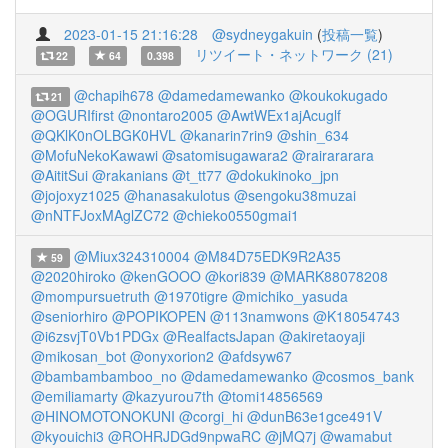
2023-01-15 21:16:28
@sydneygakuin
(
投稿一覧
)
リツイート・ネットワーク (21)
22
64
0.398
@chapih678
@damedamewanko
@koukokugado
21
@OGURIfirst
@nontaro2005
@AwtWEx1ajAcuglf
@QKlK0nOLBGK0HVL
@kanarin7rin9
@shin_634
@MofuNekoKawawi
@satomisugawara2
@rairararara
@AititSui
@rakanians
@t_tt77
@dokukinoko_jpn
@jojoxyz1025
@hanasakulotus
@sengoku38muzai
@nNTFJoxMAglZC72
@chieko0550gmai1
@Miux324310004
@M84D75EDK9R2A35
59
@2020hiroko
@kenGOOO
@kori839
@MARK88078208
@mompursuetruth
@1970tigre
@michiko_yasuda
@seniorhiro
@POPIKOPEN
@113namwons
@K18054743
@i6zsvjT0Vb1PDGx
@RealfactsJapan
@akiretaoyaji
@mikosan_bot
@onyxorion2
@afdsyw67
@bambambamboo_no
@damedamewanko
@cosmos_bank
@emiliamarty
@kazyurou7th
@tomi14856569
@HINOMOTONOKUNI
@corgi_hi
@dunB63e1gce491V
@kyouichi3
@ROHRJDGd9npwaRC
@jMQ7j
@wamabut