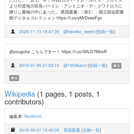
より印度地方區長パードレ・アントニオ・デ・クワドロスに
贈りし書翰の中にあった。 異国叢書. 〔第3〕 - 国立国会図書
館デジタルコレクション https://t.co/yMrDxwsFgx
2020-11-13 19:47:35
@haneko_tweet
(
投稿一覧
)
@yougoha こちらですー！ https://t.co/SIfLG7M0eR
2019-01-05 21:03:10
@1059kanri
(
投稿一覧
)
2
0
Wikipedia
(1 pages, 1 posts, 1
contributors)
編集者:
Sorafumi
2018-09-01 10:45:05
異国叢書
(
文献一覧
)