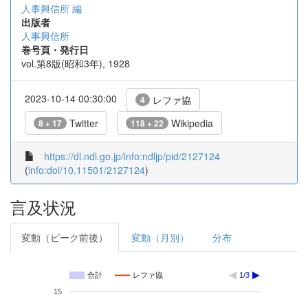
人事興信所 編
出版者
人事興信所
巻号頁・発行日
vol.第8版(昭和3年), 1928
2023-10-14 00:30:00
レファ協
4
Twitter
Wikipedia
8 + 17
118 + 22
https://dl.ndl.go.jp/info:ndljp/pid/2127124
(
info:doi/10.11501/2127124
)
言及状況
変動（ピーク前後）
変動（月別）
分布
合計
レファ協
1/3
15