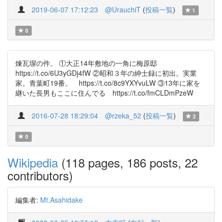
2019-06-07 17:12:23
@UrauchiT
(
投稿一覧
)
1
0
煉瓦塀の件。 ①大正14年敷地の一角に梅原邸
https://t.co/6U3yGDj4fW ②昭和３年の紳士録に初出。実業
家。青葉町19番。 https://t.co/8c9YXYvuLW ③13年に家を
継いた長男もここに住んでる https://t.co/fmCLDmPzeW
2016-07-28 18:29:04
@rzeka_52
(
投稿一覧
)
2
0
Wikipedia
(118 pages, 186 posts, 22
contributors)
編集者:
Mt.Asahidake