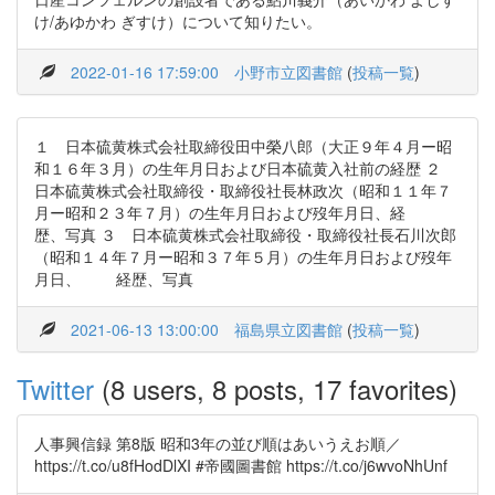
け/あゆかわ ぎすけ）について知りたい。
2022-01-16 17:59:00
小野市立図書館
(
投稿一覧
)
１ 日本硫黄株式会社取締役田中榮八郎（大正９年４月ー昭
和１６年３月）の生年月日および日本硫黄入社前の経歴 ２
日本硫黄株式会社取締役・取締役社長林政次（昭和１１年７
月ー昭和２３年７月）の生年月日および歿年月日、経
歴、写真 ３ 日本硫黄株式会社取締役・取締役社長石川次郎
（昭和１４年７月ー昭和３７年５月）の生年月日および歿年
月日、 経歴、写真
2021-06-13 13:00:00
福島県立図書館
(
投稿一覧
)
Twitter
(8 users, 8 posts, 17 favorites)
人事興信録 第8版 昭和3年の並び順はあいうえお順／
https://t.co/u8fHodDlXI #帝國圖書館 https://t.co/j6wvoNhUnf