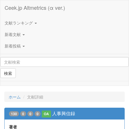
Ceek.jp Altmetrics (α ver.)
文献ランキング
新着文献
新着投稿
検索
ホーム
文献詳細
人事興信録
130
0
0
0
OA
著者