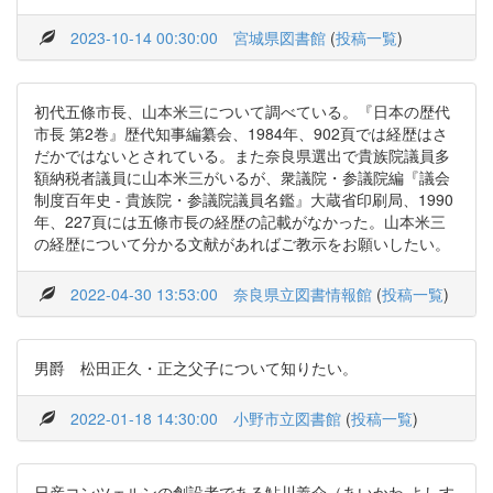
2023-10-14 00:30:00
宮城県図書館
(
投稿一覧
)
初代五條市長、山本米三について調べている。『日本の歴代
市長 第2巻』歴代知事編纂会、1984年、902頁では経歴はさ
だかではないとされている。また奈良県選出で貴族院議員多
額納税者議員に山本米三がいるが、衆議院・参議院編『議会
制度百年史 - 貴族院・参議院議員名鑑』大蔵省印刷局、1990
年、227頁には五條市長の経歴の記載がなかった。山本米三
の経歴について分かる文献があればご教示をお願いしたい。
2022-04-30 13:53:00
奈良県立図書情報館
(
投稿一覧
)
男爵 松田正久・正之父子について知りたい。
2022-01-18 14:30:00
小野市立図書館
(
投稿一覧
)
日産コンツェルンの創設者である鮎川義介（あいかわ よしす