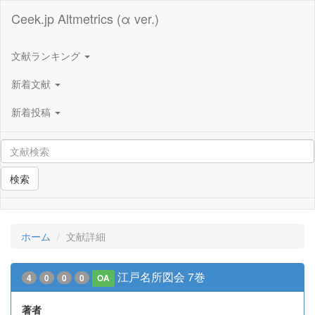
Ceek.jp Altmetrics (α ver.)
文献ランキング
新着文献
新着投稿
検索
ホーム
文献詳細
江戸名所図会 7巻
4
0
0
0
OA
著者