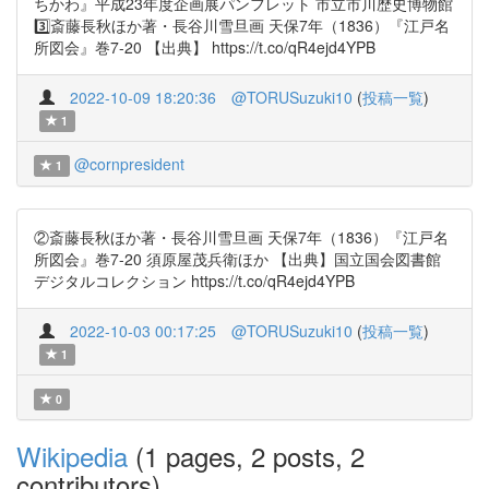
ちかわ』平成23年度企画展パンフレット 市立市川歴史博物館
3️⃣斎藤長秋ほか著・長谷川雪旦画 天保7年（1836）『江戸名
所図会』巻7-20 【出典】 https://t.co/qR4ejd4YPB
2022-10-09 18:20:36
@TORUSuzuki10
(
投稿一覧
)
1
@cornpresident
1
②斎藤長秋ほか著・長谷川雪旦画 天保7年（1836）『江戸名
所図会』巻7-20 須原屋茂兵衛ほか 【出典】国立国会図書館
デジタルコレクション https://t.co/qR4ejd4YPB
2022-10-03 00:17:25
@TORUSuzuki10
(
投稿一覧
)
1
0
Wikipedia
(1 pages, 2 posts, 2
contributors)