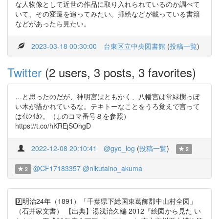
な人物像として近世の作品に取り入れられているのか調べて
いて、その変遷を追ってみたい。挿絵などが載っている書籍
などがあったら見たい。
2023-03-18 00:30:00
台東区立中央図書館
(
投稿一覧
)
Twitter
(2 users, 3 posts, 3 favorites)
…と思ったのだが、神明宮はともかく、八幡宮は常緑樹っぽ
い木が描かれているな。テキトーなことをうろ覚えで言って
はｲｶﾝｲｶﾝ。（↓のコマ番号８を参照）
https://t.co/hKREjSOhgD
2022-12-08 20:10:41
@gyo_log
(
投稿一覧
)
2
@CF17183357
@nikutaino_akuma
2
2️⃣明治24年（1891）「千葉県下総国東葛飾郡中山村全図」
（石井家文書） 【出典】湯浅治久編 2012『絵図から見た い