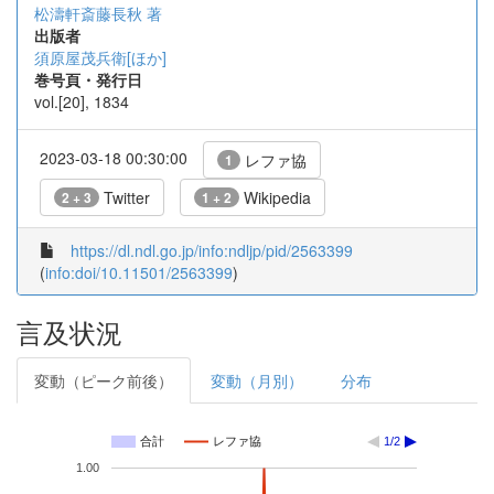
松濤軒斎藤長秋 著
出版者
須原屋茂兵衛[ほか]
巻号頁・発行日
vol.[20], 1834
2023-03-18 00:30:00
レファ協
1
Twitter
Wikipedia
2 + 3
1 + 2
https://dl.ndl.go.jp/info:ndljp/pid/2563399
(
info:doi/10.11501/2563399
)
言及状況
変動（ピーク前後）
変動（月別）
分布
合計
レファ協
1/2
1.00