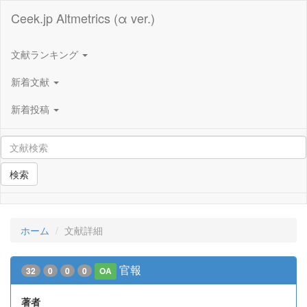
Ceek.jp Altmetrics (α ver.)
文献ランキング
新着文献
新着投稿
検索
ホーム
文献詳細
官報
32
0
0
0
OA
著者