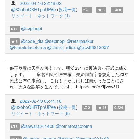
2022-04-16 22:48:02
@32ohoQKRTpnUPAe
(
投稿一覧
)
1
6
0.408
リツイート・ネットワーク (1)
@sepinopi
1
@code_dia
@sepinopi
@retarpaskur
6
@tomatotacotoma
@choroi_silica
@jack88912057
修正草案に天皇が署名して、明治23年に民法典が正式に成立
します。 家督相続や戸主権、夫婦同苗字を規定した23年
民法公布の事実は、 これもまたしばしば無かったことにさ
れ、大きな誤解を生んでいます。 https://t.co/eZijjvwv5R
2022-02-19 05:41:18
@32ohoQKRTpnUPAe
(
投稿一覧
)
2
16
0.224
リツイート・ネットワーク (5)
@sawara201408
@tomatotacotoma
5
@usaka_yamato
@bskoyj
@sawara201408