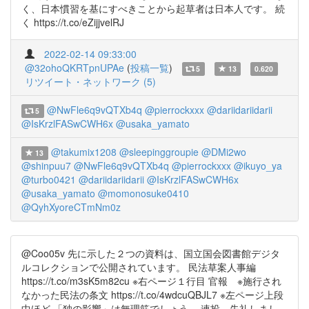
く、日本慣習を基にすべきことから起草者は日本人です。 続
く https://t.co/eZijjvelRJ
2022-02-14 09:33:00
@32ohoQKRTpnUPAe
(
投稿一覧
)
5
13
0.620
リツイート・ネットワーク (5)
@NwFle6q9vQTXb4q
@pierrockxxx
@dariidariidarii
5
@IsKrzlFASwCWH6x
@usaka_yamato
@takumix1208
@sleepinggroupie
@DMi2wo
13
@shinpuu7
@NwFle6q9vQTXb4q
@pierrockxxx
@ikuyo_ya
@turbo0421
@dariidariidarii
@IsKrzlFASwCWH6x
@usaka_yamato
@momonosuke0410
@QyhXyoreCTmNm0z
@Coo05v 先に示した２つの資料は、国立国会図書館デジタ
ルコレクションで公開されています。 民法草案人事編
https://t.co/m3sK5m82cu ※右ページ１行目 官報 ※施行され
なかった民法の条文 https://t.co/4wdcuQBJL7 ※左ページ上段
中ほど 「独の影響」は無理筋でしょう。 連投、失礼しまし