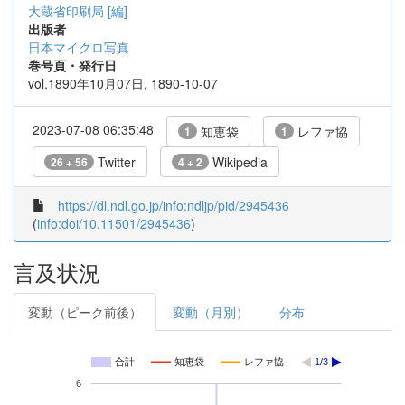
大蔵省印刷局 [編]
出版者
日本マイクロ写真
巻号頁・発行日
vol.1890年10月07日, 1890-10-07
2023-07-08 06:35:48
知恵袋
レファ協
1
1
Twitter
Wikipedia
26 + 56
4 + 2
https://dl.ndl.go.jp/info:ndljp/pid/2945436
(
info:doi/10.11501/2945436
)
言及状況
変動（ピーク前後）
変動（月別）
分布
合計
知恵袋
レファ協
1/3
6