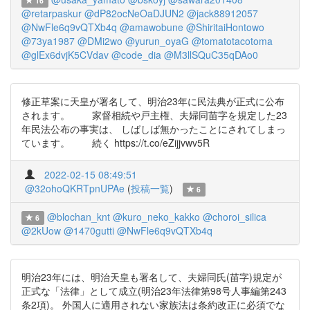
16
@retarpaskur
@dP82ocNeOaDJUN2
@jack88912057
@NwFle6q9vQTXb4q
@amawobune
@ShiritaiHontowo
@73ya1987
@DMi2wo
@yurun_oyaG
@tomatotacotoma
@glEx6dvjK5CVdav
@code_dia
@M3llSQuC35qDAo0
修正草案に天皇が署名して、明治23年に民法典が正式に公布
されます。 家督相続や戸主権、夫婦同苗字を規定した23
年民法公布の事実は、 しばしば無かったことにされてしまっ
ています。 続く https://t.co/eZijjvwv5R
2022-02-15 08:49:51
@32ohoQKRTpnUPAe
(
投稿一覧
)
6
@blochan_knt
@kuro_neko_kakko
@choroi_silica
6
@2kUow
@1470gutti
@NwFle6q9vQTXb4q
明治23年には、明治天皇も署名して、夫婦同氏(苗字)規定が
正式な「法律」として成立(明治23年法律第98号人事編第243
条2項)。 外国人に適用されない家族法は条約改正に必須でな