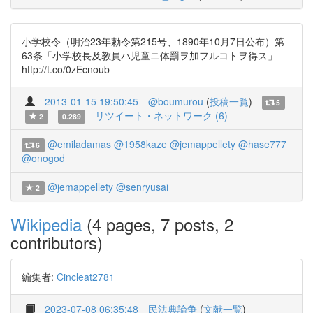
小学校令（明治23年勅令第215号、1890年10月7日公布）第
63条「小学校長及教員ハ児童ニ体罰ヲ加フルコトヲ得ス」
http://t.co/0zEcnoub
2013-01-15 19:50:45
@boumurou
(
投稿一覧
)
5
リツイート・ネットワーク (6)
2
0.289
@emiladamas
@1958kaze
@jemappellety
@hase777
6
@onogod
@jemappellety
@senryusai
2
Wikipedia
(4 pages, 7 posts, 2
contributors)
編集者:
Cincleat2781
2023-07-08 06:35:48
民法典論争
(
文献一覧
)