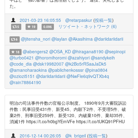
た。
2021-03-23 16:05:55
@retarpaskur
(
投稿一覧
)
リツイート・ネットワーク (6)
5
19
0.096
@jitensha_nori
@laylan
@Akasihima
@dariidariidarii
6
@abengers2
@OSA_KD
@hiragana8190
@sepinopi
18
@turbo0421
@horomihoromi
@azahiyori
@sandykeih
@code_dia
@dsk19982007
@k2Bo5rRSaaJaDk5
@amanoharaokina
@pablichenkosssr
@pina0804
@oziozi5151
@dariidariidarii
@NwFle6q9vQTXb4q
@rain78864190
明治の司法事件件数の官報公示制度。 1890年9月大審院訴訟
件数：民事旧受431件、新受45、内願下2件、不受理5件、破
棄2件、刑事旧受259件、新受120、内破棄10件、棄却35件、
消滅1件 https://t.co/h0bgYEmVFe https://t.co/tUKQ91PFHU
2016-12-14 00:26:05
@k_brigeil
(
投稿一覧
)