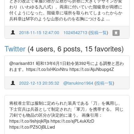
ときの改正で軍服の襟が立襟から折襟に大きくデザインが変
わり（いわゆる九八式）、両肩に付いていた階級章が両襟に
付くようになった。階級章に場所を取られてしまったからか
兵科章はM字のような山形のものを右胸につけるよ ...
2018-11-15 12:47:00
1024542713
(
投稿一覧
)
Twitter
(4 users, 6 posts, 15 favorites)
@narisan831 昭和13年6月1日勅令第392号による調整と思わ
れます。https://t.co/IxHKcvNtru https://t.co/AjuNbupg4Z
2022-12-13 20:35:32
@tanukino1964
(
投稿一覧
)
将校准士官は服制に定められた装具である「刀」を佩用し、
下士官兵は兵器として制定された「軍刀」を携帯する。 同じ
刀剣でも物品の区分が決定的に違う。 画像引用：
https://t.co/9shjojkRjs https://t.co/sjPL4ukXzD
https://t.co/PZ5OjBLLwd