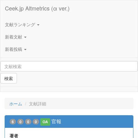
Ceek.jp Altmetrics (α ver.)
文献ランキング
新着文献
新着投稿
検索
ホーム
文献詳細
官報
6
0
0
0
OA
著者