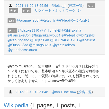
2021-11-02 18:55:56
@tetsu_fr
(
投稿一覧
)
3
リツイート・ネットワーク (3)
14
0.154
@orange_spot
@tetsu_fr
@W4epH0wI0PqizN8
3
@pisuke3310
@Y_Tomekiti
@ShiTakaha
14
@PancakeCon
@tugarukaikyou01
@W4epH0wI0PqizN8
@kabutogane
@HejanTkm
@COLNAGO1231
@ac420st
@Suippi_Sltd
@misago3231
@yaotokokoro
@ymoribasscla020
@yoroimusya648 陸軍服制 ( 昭和１３年６月１日勅令第３
９２号 ) においても、基本明治４５年式正衣の規定が維持さ
れました。従って、ご質問の時期においても新調されてもお
かしくはありません。http://t.co/wwBYY4SKbf
2015-06-10 16:51:48
@tanukino1964
(
投稿一覧
)
Wikipedia
(1 pages, 1 posts, 1