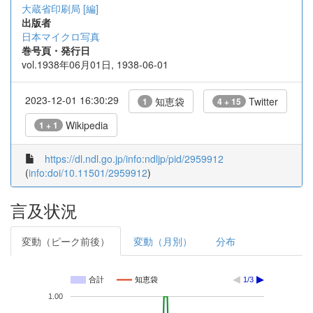
大蔵省印刷局 [編]
出版者
日本マイクロ写真
巻号頁・発行日
vol.1938年06月01日, 1938-06-01
2023-12-01 16:30:29
知恵袋
Twitter
1
4 + 15
Wikipedia
1 + 1
https://dl.ndl.go.jp/info:ndljp/pid/2959912
(
info:doi/10.11501/2959912
)
言及状況
変動（ピーク前後）
変動（月別）
分布
合計
知恵袋
1/3
1.00