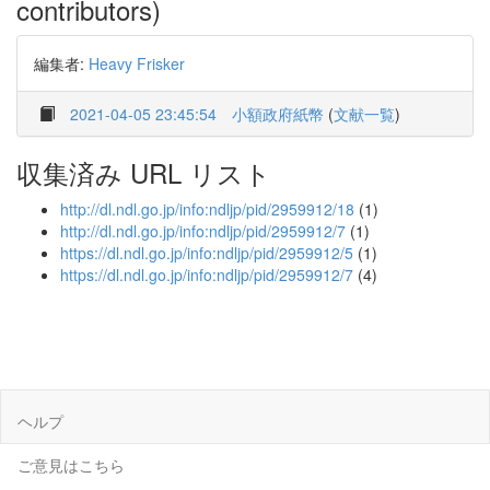
contributors)
編集者:
Heavy Frisker
2021-04-05 23:45:54
小額政府紙幣
(
文献一覧
)
収集済み URL リスト
http://dl.ndl.go.jp/info:ndljp/pid/2959912/18
(1)
http://dl.ndl.go.jp/info:ndljp/pid/2959912/7
(1)
https://dl.ndl.go.jp/info:ndljp/pid/2959912/5
(1)
https://dl.ndl.go.jp/info:ndljp/pid/2959912/7
(4)
ヘルプ
ご意見はこちら