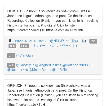
ORIKUCHI Shinobu, also known as Shakuchoku, was a
Japanese linguist, ethnologist and poet. On the Historical
Recordings Collection (Rekion), you can listen to him reciting
his own tanka poems. #ndldigital Click to listen:
https://t.co/amoeJwoQ9H https://t.co/tCm9HY9Yh0
2022-07-21 13:19:17
@NDLJP_en
(
投稿一覧
)
1
リツイート・ネットワーク (1)
8
0.000
@CianGaia
1
@GhostlyOf
@WagnerCosima
@Rolando73696308
6
@Nuitori1775
@MajedRedha
@LuRoTo
ORIKUCHI Shinobu, also known as Shakuchoku, was a
Japanese linguist, ethnologist and poet. On the Historical
Recordings Collection (Rekion), you can listen to him reciting
his own tanka poems. #ndldigital Click to listen:
https://t.co/amoeJwFTbH