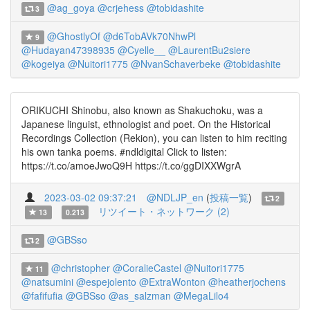
@ag_goya
@crjehess
@tobidashite
3
@GhostlyOf
@d6TobAVk70NhwPl
9
@Hudayan47398935
@Cyelle__
@LaurentBu2siere
@kogeiya
@Nuitori1775
@NvanSchaverbeke
@tobidashite
ORIKUCHI Shinobu, also known as Shakuchoku, was a
Japanese linguist, ethnologist and poet. On the Historical
Recordings Collection (Rekion), you can listen to him reciting
his own tanka poems. #ndldigital Click to listen:
https://t.co/amoeJwoQ9H https://t.co/ggDIXXWgrA
2023-03-02 09:37:21
@NDLJP_en
(
投稿一覧
)
2
リツイート・ネットワーク (2)
13
0.213
@GBSso
2
@christopher
@CoralieCastel
@Nuitori1775
11
@natsumini
@espejolento
@ExtraWonton
@heatherjochens
@fafifufia
@GBSso
@as_salzman
@MegaLilo4