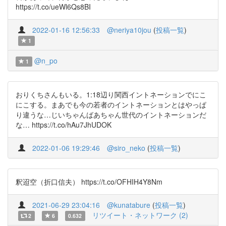
https://t.co/ueWl6Qs8BI
2022-01-16 12:56:33
@neriya10jou
(
投稿一覧
)
1
@n_po
1
おりくちさんもいる。1:18辺り関西イントネーションでにこ
にこする。まあでも今の若者のイントネーションとはやっぱ
り違うな…じいちゃんばあちゃん世代のイントネーションだ
な… https://t.co/hAu7JhUDOK
2022-01-06 19:29:46
@siro_neko
(
投稿一覧
)
釈迢空（折口信夫） https://t.co/OFHIH4Y8Nm
2021-06-29 23:04:16
@kunatabure
(
投稿一覧
)
リツイート・ネットワーク (2)
2
6
0.632