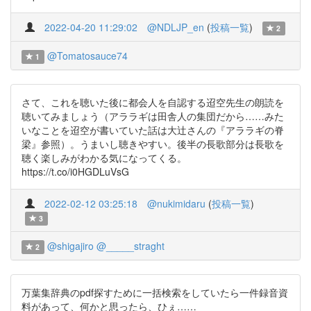
2022-04-20 11:29:02
@NDLJP_en
(
投稿一覧
)
2
@Tomatosauce74
1
さて、これを聴いた後に都会人を自認する迢空先生の朗読を
聴いてみましょう（アララギは田舎人の集団だから……みた
いなことを迢空が書いていた話は大辻さんの『アララギの脊
梁』参照）。うまいし聴きやすい。後半の長歌部分は長歌を
聴く楽しみがわかる気になってくる。
https://t.co/i0HGDLuVsG
2022-02-12 03:25:18
@nukimidaru
(
投稿一覧
)
3
@shigajiro
@_____straght
2
万葉集辞典のpdf探すために一括検索をしていたら一件録音資
料があって、何かと思ったら、ひぇ……