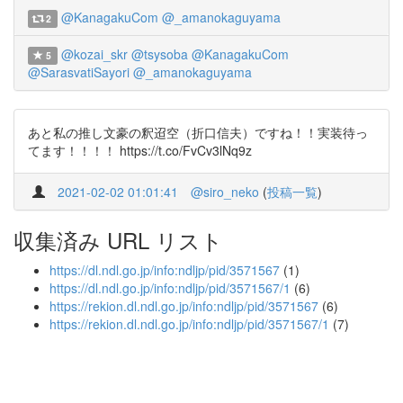
@KanagakuCom
@_amanokaguyama
2
@kozai_skr
@tsysoba
@KanagakuCom
5
@SarasvatiSayori
@_amanokaguyama
あと私の推し文豪の釈迢空（折口信夫）ですね！！実装待っ
てます！！！！ https://t.co/FvCv3lNq9z
2021-02-02 01:01:41
@siro_neko
(
投稿一覧
)
収集済み URL リスト
https://dl.ndl.go.jp/info:ndljp/pid/3571567
(1)
https://dl.ndl.go.jp/info:ndljp/pid/3571567/1
(6)
https://rekion.dl.ndl.go.jp/info:ndljp/pid/3571567
(6)
https://rekion.dl.ndl.go.jp/info:ndljp/pid/3571567/1
(7)