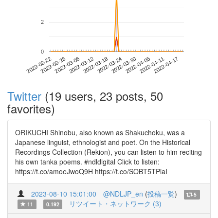
2
0
2022-04-11
2022-02-22
2022-03-12
2022-03-30
2022-04-17
2022-02-28
2022-03-18
2022-04-05
2022-03-06
2022-03-24
Twitter
(19 users, 23 posts, 50
favorites)
ORIKUCHI Shinobu, also known as Shakuchoku, was a
Japanese linguist, ethnologist and poet. On the Historical
Recordings Collection (Rekion), you can listen to him reciting
his own tanka poems. #ndldigital Click to listen:
https://t.co/amoeJwoQ9H https://t.co/SOBT5TPiaI
2023-08-10 15:01:00
@NDLJP_en
(
投稿一覧
)
5
リツイート・ネットワーク (3)
11
0.192