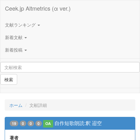
Ceek.jp Altmetrics (α ver.)
文献ランキング
新着文献
新着投稿
検索
ホーム
文献詳細
自作短歌朗読:釈 迢空
19
0
0
0
OA
著者