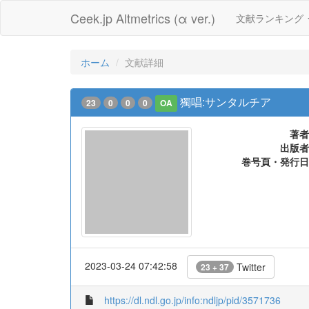
Ceek.jp Altmetrics (α ver.)
文献ランキング
ホーム
文献詳細
獨唱:サンタルチア
23
0
0
0
OA
著者
出版者
巻号頁・発行日
2023-03-24 07:42:58
Twitter
23 + 37
https://dl.ndl.go.jp/info:ndljp/pid/3571736