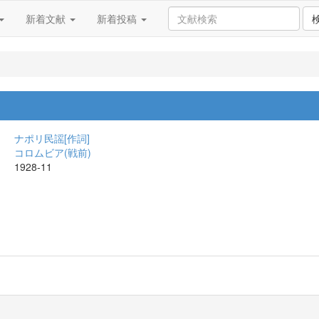
新着文献
新着投稿
ナポリ民謡[作詞]
コロムビア(戦前)
1928-11