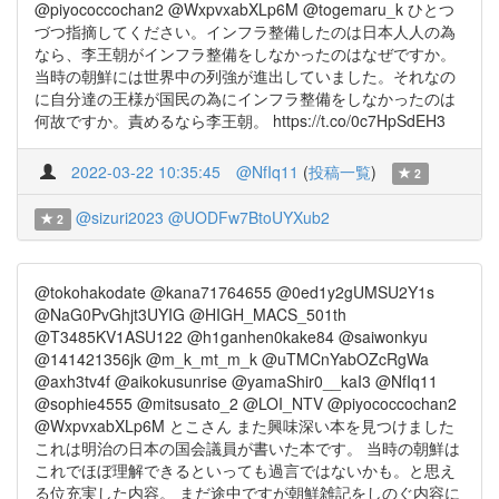
@piyococcochan2 @WxpvxabXLp6M @togemaru_k ひとつ
づつ指摘してください。インフラ整備したのは日本人人の為
なら、李王朝がインフラ整備をしなかったのはなぜですか。
当時の朝鮮には世界中の列強が進出していました。それなの
に自分達の王様が国民の為にインフラ整備をしなかったのは
何故ですか。責めるなら李王朝。 https://t.co/0c7HpSdEH3
2022-03-22 10:35:45
@NfIq11
(
投稿一覧
)
2
@sizuri2023
@UODFw7BtoUYXub2
2
@tokohakodate @kana71764655 @0ed1y2gUMSU2Y1s
@NaG0PvGhjt3UYIG @HIGH_MACS_501th
@T3485KV1ASU122 @h1ganhen0kake84 @saiwonkyu
@141421356jk @m_k_mt_m_k @uTMCnYabOZcRgWa
@axh3tv4f @aikokusunrise @yamaShir0__kaI3 @NfIq11
@sophie4555 @mitsusato_2 @LOI_NTV @piyococcochan2
@WxpvxabXLp6M とこさん また興味深い本を見つけました
これは明治の日本の国会議員が書いた本です。 当時の朝鮮は
これでほぼ理解できるといっても過言ではないかも。と思え
る位充実した内容。 まだ途中ですが朝鮮雑記をしのぐ内容に