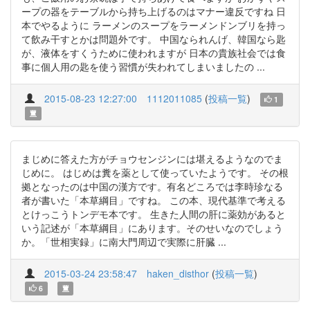
ープの器をテーブルから持ち上げるのはマナー違反ですね 日
本でやるように ラーメンのスープをラーメンドンブリを持っ
て飲み干すとかは問題外です。 中国なられんげ、韓国なら匙
が、液体をすくうために使われますが 日本の貴族社会では食
事に個人用の匙を使う習慣が失われてしまいましたの ...
2015-08-23 12:27:00
1112011085
(
投稿一覧
)
1
まじめに答えた方がチョウセンジンには堪えるようなのでま
じめに。 はじめは糞を薬として使っていたようです。 その根
拠となったのは中国の漢方です。有名どころでは李時珍なる
者が書いた「本草綱目」ですね。 この本、現代基準で考える
とけっこうトンデモ本です。 生きた人間の肝に薬効があると
いう記述が「本草綱目」にあります。そのせいなのでしょう
か。「世相実録」に南大門周辺で実際に肝臓 ...
2015-03-24 23:58:47
haken_disthor
(
投稿一覧
)
6