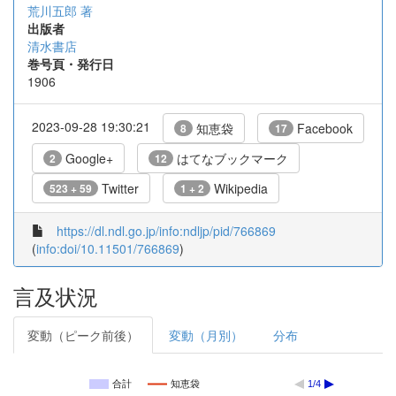
荒川五郎 著
出版者
清水書店
巻号頁・発行日
1906
2023-09-28 19:30:21
知恵袋
Facebook
8
17
Google+
はてなブックマーク
2
12
Twitter
Wikipedia
523 + 59
1 + 2
https://dl.ndl.go.jp/info:ndljp/pid/766869
(
info:doi/10.11501/766869
)
言及状況
変動（ピーク前後）
変動（月別）
分布
合計
知恵袋
1/4