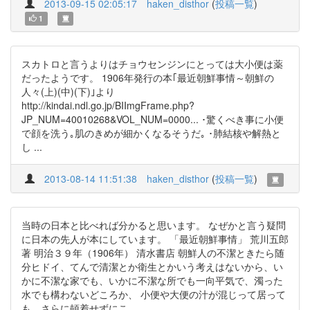
2013-09-15 02:05:17
haken_disthor
(
投稿一覧
)
1
スカトロと言うよりはチョウセンジンにとっては大小便は薬
だったようです。 1906年発行の本｢最近朝鮮事情～朝鮮の
人々(上)(中)(下)｣より
http://kindai.ndl.go.jp/BIImgFrame.php?
JP_NUM=40010268&VOL_NUM=0000... ･驚くべき事に小便
で顔を洗う｡肌のきめが細かくなるそうだ｡ ･肺結核や解熱と
し ...
2013-08-14 11:51:38
haken_disthor
(
投稿一覧
)
当時の日本と比べれば分かると思います。 なぜかと言う疑問
に日本の先人が本にしています。 「最近朝鮮事情」 荒川五郎
著 明治３９年（1906年） 清水書店 朝鮮人の不潔ときたら随
分ヒドイ、てんで清潔とか衛生とかいう考えはないから、い
かに不潔な家でも、いかに不潔な所でも一向平気で、濁った
水でも構わないどころか、 小便や大便の汁が混じって居って
も、さらに頓着せずにこ ...