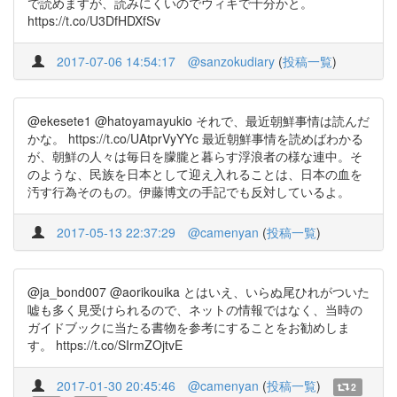
で読めますが、読みにくいのでウィキで十分かと。
https://t.co/U3DfHDXfSv
2017-07-06 14:54:17
@sanzokudiary
(
投稿一覧
)
@ekesete1 @hatoyamayukio それで、最近朝鮮事情は読んだ
かな。 https://t.co/UAtprVyYYc 最近朝鮮事情を読めばわかる
が、朝鮮の人々は毎日を朦朧と暮らす浮浪者の様な連中。そ
のような、民族を日本として迎え入れることは、日本の血を
汚す行為そのもの。伊藤博文の手記でも反対しているよ。
2017-05-13 22:37:29
@camenyan
(
投稿一覧
)
@ja_bond007 @aorikouika とはいえ、いらぬ尾ひれがついた
嘘も多く見受けられるので、ネットの情報ではなく、当時の
ガイドブックに当たる書物を参考にすることをお勧めしま
す。 https://t.co/SIrmZOjtvE
2017-01-30 20:45:46
@camenyan
(
投稿一覧
)
2