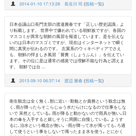
2014-01-10 17:13:28
長谷川 司
(
投稿一覧
)
日本会議山口長門支部の渡邉雅春です「正しい歴史認識」よ
り転載します。 世界中で嫌われている朝鮮族ですが、各国の
マスコミが異常な朝鮮の風習を報道しています。是を伝えな
いのは日本のマスゴミですが、現在はインターネットで瞬く
間に真実が伝わるのです。 左翼系のウィキペディアでさえ
も、朝鮮の悍ましき風習「嘗糞（しょうふん）」を伝えてい
ます。その位に是は通常の感覚では理解不能な行為と謂えま
す。 朝鮮では台 ...
2013-09-10 06:37:14
渡辺 雅春
(
投稿一覧
)
衛生観念は全く無く､獣に近い ･勤勉とか責務という観念は無
く､雨が降ったらそこらじゅう水だらけになるので仕事をしな
いで 呆然としている｡ 雨が降ると動かないので雨具が無い｡日
本の傘を入手すると嬉しそうに周囲に自慢している｡ ようす
るに､治水という概念が無い｡ ･雨が降って水が濁っても､ろ過
して使うという事をしないで濁ったまま水を使う｡ とにかく