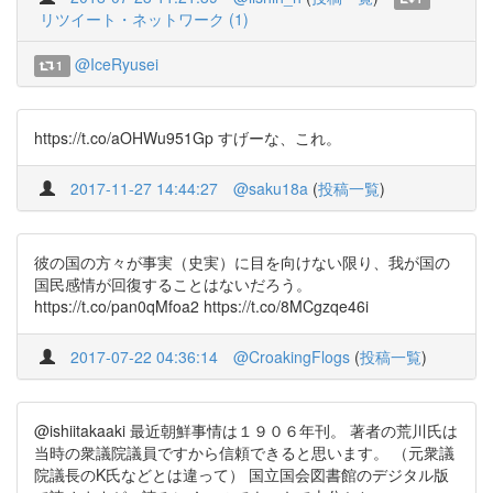
リツイート・ネットワーク (1)
@IceRyusei
1
https://t.co/aOHWu951Gp すげーな、これ。
2017-11-27 14:44:27
@saku18a
(
投稿一覧
)
彼の国の方々が事実（史実）に目を向けない限り、我が国の
国民感情が回復することはないだろう。
https://t.co/pan0qMfoa2 https://t.co/8MCgzqe46i
2017-07-22 04:36:14
@CroakingFlogs
(
投稿一覧
)
@ishiitakaaki 最近朝鮮事情は１９０６年刊。 著者の荒川氏は
当時の衆議院議員ですから信頼できると思います。 （元衆議
院議長のK氏などとは違って） 国立国会図書館のデジタル版