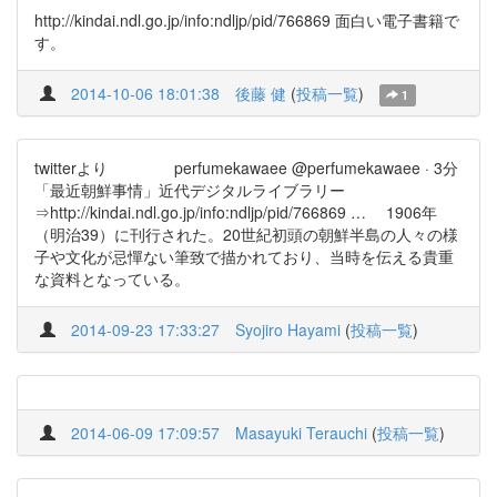
http://kindai.ndl.go.jp/info:ndljp/pid/766869 面白い電子書籍で
す。
2014-10-06 18:01:38
後藤 健
(
投稿一覧
)
1
twitterより perfumekawaee @perfumekawaee · 3分
「最近朝鮮事情」近代デジタルライブラリー
⇒http://kindai.ndl.go.jp/info:ndljp/pid/766869 … 1906年
（明治39）に刊行された。20世紀初頭の朝鮮半島の人々の様
子や文化が忌憚ない筆致で描かれており、当時を伝える貴重
な資料となっている。
2014-09-23 17:33:27
Syojiro Hayami
(
投稿一覧
)
2014-06-09 17:09:57
Masayuki Terauchi
(
投稿一覧
)