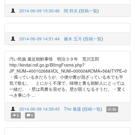
2014-06-09 15:30:46
関 邦夫
(
投稿一覧
)
2014-06-09 14:51:44
篠木 五月
(
投稿一覧
)
汚い民族 最近朝鮮事情 明治３９年 荒川五郎
http://kindai.ndl.go.jp/BIImgFrame.php?
JP_NUM=40010268&VOL_NUM=00000&KOMA=56&ITYPE=0
・濁っている水だろうが、小便や糞が混ざっている水でも平
気で飲む。 とにかく不潔で、味噌と糞も朝鮮人にとっては
一緒だ。 ・壁は馬糞を混ぜる。壁が固くなるそうだ。 ・驚く
べき事に小 ...
2014-06-09 14:39:43
The 暴露
(
投稿一覧
)
25
3
3