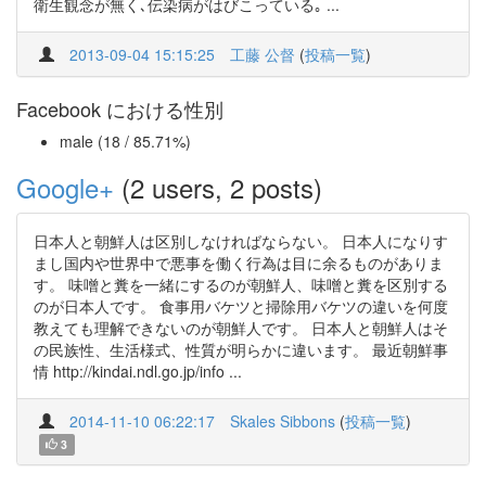
衛生観念が無く､伝染病がはびこっている｡ ...
2013-09-04 15:15:25
工藤 公督
(
投稿一覧
)
Facebook における性別
male (18 / 85.71%)
Google+
(2 users, 2 posts)
日本人と朝鮮人は区別しなければならない。 日本人になりす
まし国内や世界中で悪事を働く行為は目に余るものがありま
す。 味噌と糞を一緒にするのが朝鮮人、味噌と糞を区別する
のが日本人です。 食事用バケツと掃除用バケツの違いを何度
教えても理解できないのが朝鮮人です。 日本人と朝鮮人はそ
の民族性、生活様式、性質が明らかに違います。 最近朝鮮事
情 http://kindai.ndl.go.jp/info ...
2014-11-10 06:22:17
Skales Sibbons
(
投稿一覧
)
3