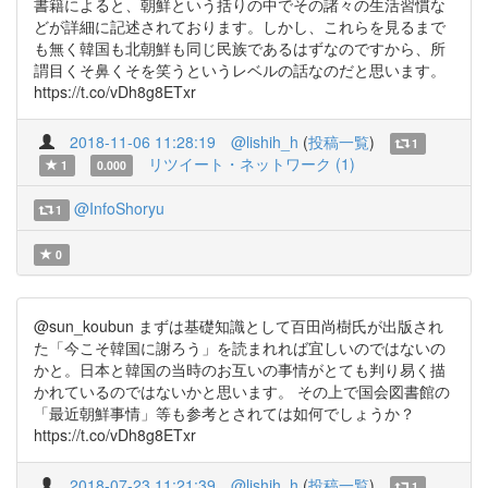
書籍によると、朝鮮という括りの中でその諸々の生活習慣な
どが詳細に記述されております。しかし、これらを見るまで
も無く韓国も北朝鮮も同じ民族であるはずなのですから、所
謂目くそ鼻くそを笑うというレベルの話なのだと思います。
https://t.co/vDh8g8ETxr
2018-11-06 11:28:19
@lishih_h
(
投稿一覧
)
1
リツイート・ネットワーク (1)
1
0.000
@InfoShoryu
1
0
@sun_koubun まずは基礎知識として百田尚樹氏が出版され
た「今こそ韓国に謝ろう」を読まれれば宜しいのではないの
かと。日本と韓国の当時のお互いの事情がとても判り易く描
かれているのではないかと思います。 その上で国会図書館の
「最近朝鮮事情」等も参考とされては如何でしょうか？
https://t.co/vDh8g8ETxr
2018-07-23 11:21:39
@lishih_h
(
投稿一覧
)
1