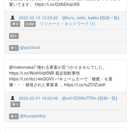
驚いてます。 https://t.co/D3IbDnqU9S
2022-03-13 12:29:20
@kuro_neko_kakko
(
投稿一覧
)
リツイート・ネットワーク (1)
2
0.000
1
@axh3tv4f
1
@mokomasa7 憧れる要素が見つかりませんでした。
https://t.co/WutHVqtSNB 最近朝鮮事情
https://t.co/rbz14eQQV3 バキュームカーで「糖蜜」を運
搬・・・摘発された事業者 ... https://t.co/tuZCfZJa9t
2022-02-01 16:02:06
@ud15Dlt8lnlTR9c
(
投稿一覧
)
1
@KurojishiKai
1