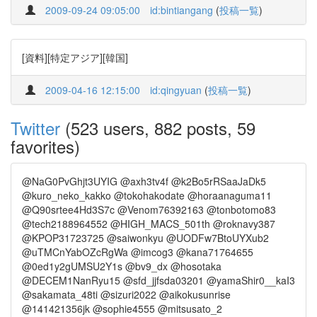
2009-09-24 09:05:00
id:bintiangang
(
投稿一覧
)
[資料][特定アジア][韓国]
2009-04-16 12:15:00
id:qingyuan
(
投稿一覧
)
Twitter
(523 users, 882 posts, 59
favorites)
@NaG0PvGhjt3UYIG @axh3tv4f @k2Bo5rRSaaJaDk5
@kuro_neko_kakko @tokohakodate @horaanaguma11
@Q90srtee4Hd3S7c @Venom76392163 @tonbotomo83
@tech2188964552 @HIGH_MACS_501th @roknavy387
@KPOP31723725 @saiwonkyu @UODFw7BtoUYXub2
@uTMCnYabOZcRgWa @imcog3 @kana71764655
@0ed1y2gUMSU2Y1s @bv9_dx @hosotaka
@DECEM1NanRyu15 @sfd_jjfsda03201 @yamaShir0__kaI3
@sakamata_48ti @sizuri2022 @aikokusunrise
@141421356jk @sophie4555 @mitsusato_2