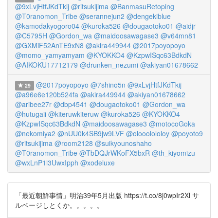
@9xLvjHtfJKdTkij
@ritsukijima
@BanmasuRetoping
@T0ranomon_Tribe
@serannejun2
@dengekiblue
@kamodakyogoro04
@kuroka526
@dougaotoko01
@aidjr
@C5795H
@Gordon_wa
@maidoosawagase3
@v64mn81
@GXMiF52AnTE9xN8
@akira449944
@2017poyopoyo
@momo_yamyamyam
@KYOKKO4
@KzpwISqc63BdkdN
@AIKOKU17712179
@drunken_nezumi
@akiyan01678662
@2017poyopoyo
@7shino5n
@9xLvjHtfJKdTkij
29
@a96e6e120b524fa
@akira449944
@akiyan01678662
@aribee27r
@dbp4541
@dougaotoko01
@Gordon_wa
@hutugaii
@kiteruwkiteruw
@kuroka526
@KYOKKO4
@KzpwISqc63BdkdN
@maidoosawagase3
@motocoGoka
@nekomiya2
@nUU0k4SB9jw9LVF
@olooolololoy
@poyoto9
@ritsukijima
@room2128
@suikyounoshaho
@T0ranomon_Tribe
@TbDQJrWKoFX5bxR
@th_kiyomizu
@wxLnP1i3UwxIpph
@xodeluxe
「最近朝鮮事情」明治39年5月出版 https://t.co/8j0wpIr2Xl サ
ルベージしとくか。。。。。