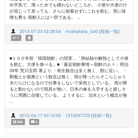
向平気で、濁った水でも構わないどころか、 小便や大便の汁
が混じって居っても、さらに頓着せずにこれを飲む、実に味
噌も糞も 朝鮮人には一所である。 ...
2013-07-23 02:28:04
mnakahara_cold
(
投稿一覧
)
1
■１００年前「韓国朝鮮」の現実…「肺結核や解熱として小便
を飲む。大便を食べる」■「最近朝鮮事情～朝鮮の人々」明治
39年 荒川五郎 署より ・衛生観念は全く無く、獣に近い。 ・
勤勉とか責務という観念は無く、雨が降ったらそこらじゅう
水だらけになるので仕事をしないで呆然としている。 雨が降
ると動かないので雨具が無い。日本の傘を入手すると嬉しそ
うに周囲に自慢している。 ようするに、治水という概念が無
...
2012-04-17 00:10:00
1210097723
(
投稿一覧
)
568
4