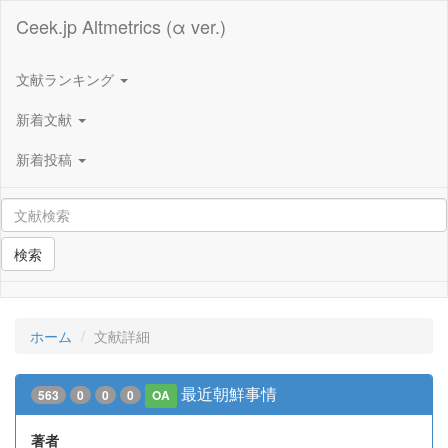
Ceek.jp Altmetrics (α ver.)
文献ランキング
新着文献
新着投稿
検索
ホーム
文献詳細
最近朝鮮事情
563
0
0
0
OA
著者