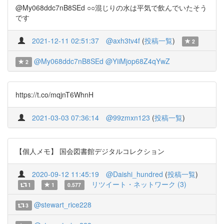
@My068ddc7nB8SEd ○○混じりの水は平気で飲んでいたそう
です
2021-12-11 02:51:37
@axh3tv4f
(
投稿一覧
)
2
@My068ddc7nB8SEd
@YiiMjop68Z4qYwZ
2
https://t.co/mqjnT6WhnH
2021-03-03 07:36:14
@99zmxn123
(
投稿一覧
)
【個人メモ】 国会図書館デジタルコレクション
2020-09-12 11:45:19
@Daishi_hundred
(
投稿一覧
)
リツイート・ネットワーク (3)
1
1
0.577
@stewart_rice228
3