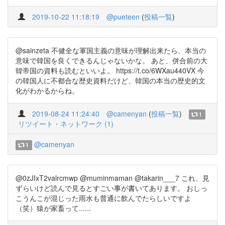
2019-10-22 11:18:19
@pueteen
(
投稿一覧
)
@sainzeta 不健全な軍国主義の意味が理解出来たら、本当の
意味で韓国を良くできるんじゃないかな。 あと、併合前の大
韓帝国の資料も読むといいよ。 https://t.co/6WXau440VX 今
の韓国人に不都合な歴史資料だけど、韓国の本当の歴史的文
化がわかるからね。
2019-08-24 11:24:40
@camenyan
(
投稿一覧
)
1
リツイート・ネットワーク (1)
@camenyan
1
@0zJIxT2valrcmwp @muminmaman @takarin___7 これ、見
ずらいけど読んで見るとすごい事が書いてあります。 おしっ
こうんこが混じった雨水も普通に飲んでたらしいですよ
（笑）猿が家畜って......