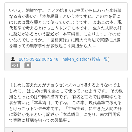
いいえ。朝鮮です。 ことの始まりは中国から伝わった李時珍
なる者が書いた「本草綱目」という本ですね。この本を元に
はじめは糞を薬として使っていたようです。 まあこの本、現
代基準で考えるとけっこうトンデモ本です。 生きた人間の肝
に薬効があるという記述が「本草綱目」にあります。そのせ
いなのでしょうか。「世相実録」に南大門周辺で実際に肝臓
を狙っての襲撃事件が多数起こり周辺から人 ...
2015-03-22 00:12:46
haken_disthor
(
投稿一覧
)
1
まじめに答えた方がチョウセンジンには堪えるようなのでま
じめに。 はじめは糞を薬として使っていたようです。 その根
拠となったのは中国の漢方です。 有名どころでは李時珍なる
者が書いた「本草綱目」ですね。 この本、現代基準で考える
とけっこうトンデモ本です。 「世宗実録」に生きた人間の肝
に薬効があるという記述が「本草綱目」にあり、南大門周辺
で実際に肝臓を狙っての襲撃事 ...