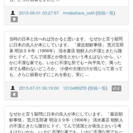
2013-08-01 03:27:57
mnakahara_cold
(
投稿一覧
)
当時の日本と比べれば分かると思います。 なぜかと言う疑問
に日本の先人が本にしています。 「最近朝鮮事情」 荒川五郎
著 明治３９年（1906年） 清水書店 朝鮮人の不潔ときたら随
分ヒドイ、てんで清潔とか衛生とかいう考えはないから、い
かに不潔な家でも、いかに不潔な所でも一向平気で、濁った
水でも構わないどころか、 小便や大便の汁が混じって居って
も、さらに頓着せずにこれを飲む、実に ...
2013-07-31 06:19:00
1210489255
(
投稿一覧
)
2
なぜかと言う疑問に日本の先人が本にしています。 「最近朝
鮮事情」 荒川五郎著 明治３９年（1906年） 清水書店 朝鮮人
の不潔ときたら随分ヒドイ、てんで清潔とか衛生とかいう考
えはないから、い かに不潔な家でも、いかに不潔な所でも一