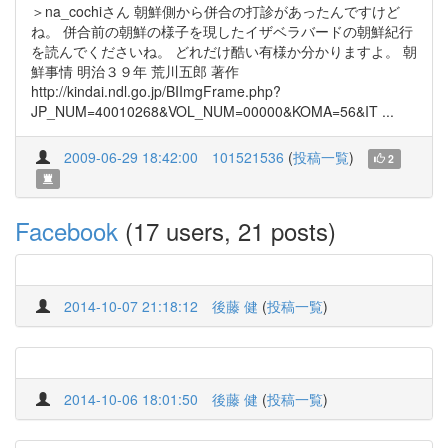
＞na_cochiさん 朝鮮側から併合の打診があったんですけど
ね。 併合前の朝鮮の様子を現したイザベラバードの朝鮮紀行
を読んでくださいね。 どれだけ酷い有様か分かりますよ。 朝
鮮事情 明治３９年 荒川五郎 著作
http://kindai.ndl.go.jp/BIImgFrame.php?
JP_NUM=40010268&VOL_NUM=00000&KOMA=56&IT ...
2009-06-29 18:42:00
101521536
(
投稿一覧
)
2
Facebook
(17 users, 21 posts)
2014-10-07 21:18:12
後藤 健
(
投稿一覧
)
2014-10-06 18:01:50
後藤 健
(
投稿一覧
)