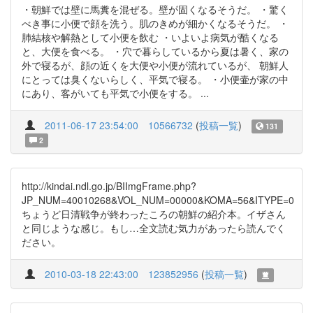
・朝鮮では壁に馬糞を混ぜる。壁が固くなるそうだ。 ・驚く
べき事に小便で顔を洗う。肌のきめが細かくなるそうだ。 ・
肺結核や解熱として小便を飲む ・いよいよ病気が酷くなる
と、大便を食べる。 ・穴で暮らしているから夏は暑く、家の
外で寝るが、顔の近くを大便や小便が流れているが、 朝鮮人
にとっては臭くないらしく、平気で寝る。 ・小便壷が家の中
にあり、客がいても平気で小便をする。 ...
2011-06-17 23:54:00
10566732
(
投稿一覧
)
131
2
http://kindai.ndl.go.jp/BIImgFrame.php?
JP_NUM=40010268&VOL_NUM=00000&KOMA=56&ITYPE=0
ちょうど日清戦争が終わったころの朝鮮の紹介本。イザさん
と同じような感じ。もし…全文読む気力があったら読んでく
ださい。
2010-03-18 22:43:00
123852956
(
投稿一覧
)