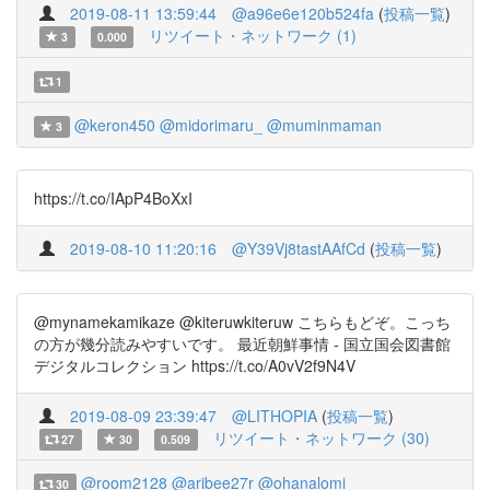
2019-08-11 13:59:44
@a96e6e120b524fa
(
投稿一覧
)
リツイート・ネットワーク (1)
3
0.000
1
@keron450
@midorimaru_
@muminmaman
3
https://t.co/IApP4BoXxI
2019-08-10 11:20:16
@Y39Vj8tastAAfCd
(
投稿一覧
)
@mynamekamikaze @kiteruwkiteruw こちらもどぞ。こっち
の方が幾分読みやすいです。 最近朝鮮事情 - 国立国会図書館
デジタルコレクション https://t.co/A0vV2f9N4V
2019-08-09 23:39:47
@LITHOPIA
(
投稿一覧
)
リツイート・ネットワーク (30)
27
30
0.509
@room2128
@aribee27r
@ohanalomi
30