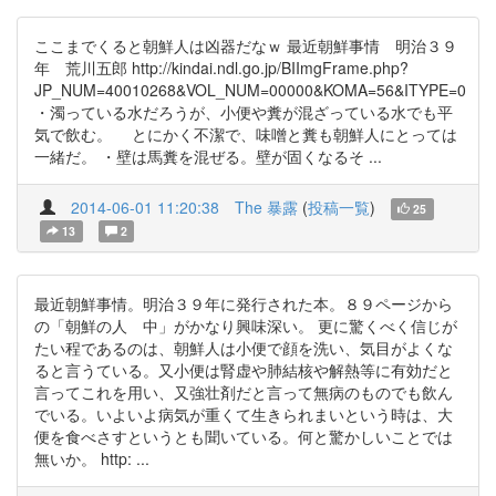
ここまでくると朝鮮人は凶器だなｗ 最近朝鮮事情 明治３９
年 荒川五郎 http://kindai.ndl.go.jp/BIImgFrame.php?
JP_NUM=40010268&VOL_NUM=00000&KOMA=56&ITYPE=0
・濁っている水だろうが、小便や糞が混ざっている水でも平
気で飲む。 とにかく不潔で、味噌と糞も朝鮮人にとっては
一緒だ。 ・壁は馬糞を混ぜる。壁が固くなるそ ...
2014-06-01 11:20:38
The 暴露
(
投稿一覧
)
25
13
2
最近朝鮮事情。明治３９年に発行された本。８９ページから
の「朝鮮の人 中」がかなり興味深い。 更に驚くべく信じが
たい程であるのは、朝鮮人は小便で顔を洗い、気目がよくな
ると言うている。又小便は腎虚や肺結核や解熱等に有効だと
言ってこれを用い、又強壮剤だと言って無病のものでも飲ん
でいる。いよいよ病気が重くて生きられまいという時は、大
便を食べさすというとも聞いている。何と驚かしいことでは
無いか。 http: ...