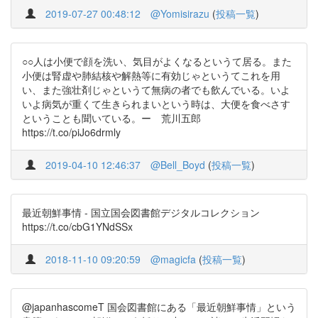
2019-07-27 00:48:12
@Yomisirazu
(
投稿一覧
)
○○人は小便で顔を洗い、気目がよくなるというて居る。また
小便は腎虚や肺結核や解熱等に有効じゃというてこれを用
い、また強壮剤じゃというて無病の者でも飲んでいる。いよ
いよ病気が重くて生きられまいという時は、大便を食べさす
ということも聞いている。ー 荒川五郎
https://t.co/piJo6drmly
2019-04-10 12:46:37
@Bell_Boyd
(
投稿一覧
)
最近朝鮮事情 - 国立国会図書館デジタルコレクション
https://t.co/cbG1YNdSSx
2018-11-10 09:20:59
@magicfa
(
投稿一覧
)
@japanhascomeT 国会図書館にある「最近朝鮮事情」という