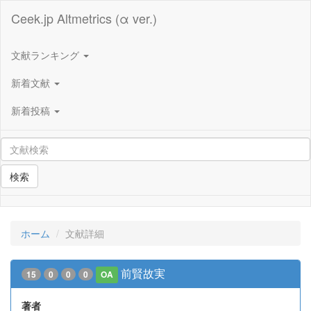
Ceek.jp Altmetrics (α ver.)
文献ランキング
新着文献
新着投稿
検索
ホーム
文献詳細
前賢故実
15
0
0
0
OA
著者