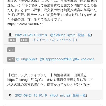
和文の『扶桑隠逸伝』については、音馬実蔵氏『国訳扶桑隠
逸伝』に「恣に増減して絶麗富貴なる原文を汚損すること甚
だしき」ときつい評価。漢文版の絵は鶴岡八幡宮の鳥居にた
たずむ西行。同テーマの『前賢故実』の絵は懐に猫をかかえ
た子供の図。猫、生きてるようです。
https://t.co/NBxaB0rNnZ
2021-09-26 16:53:18
@Kichudo_kyoto
(
投稿一覧
)
リツイート・ネットワーク (1)
3
0.000
1
@_ungebildet_
@Happygooood2944
@tw_coolchet
3
【近代デジタルライブラリー】菊池容斎画、山田重忠
https://t.co/bgmE2CyYia オレや藤原秀康殿を差し置いて、
承久の乱の宮方武将から。顔書かれてないんだけどなｗ
2021-09-24 18:10:16
@bot_miura9
(
投稿一覧
)