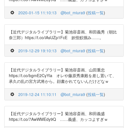
2020-01-15 11:10:13
@bot_miura9
(
投稿一覧
)
【近代デジタルライブラリー】菊池容斎画、和田義秀（朝比
奈三郎）https://t.co/iAsUZp1FcE 妖怪鮫掴み……。
2019-12-29 19:10:13
@bot_miura9
(
投稿一覧
)
【近代デジタルライブラリー】菊池容斎画、山田重忠
https://t.co/bgmE2CyYia オレや藤原秀康殿を差し置いて、
承久の乱の宮方武将から。顔書かれてないんだけどなｗ
2019-12-24 11:10:11
@bot_miura9
(
投稿一覧
)
【近代デジタルライブラリー】菊池容斎画、和田義盛
https://t.co/7AwWMEdy9Q ……義盛、カッコよすぎｗ