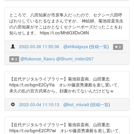
ところで、八田知家が市原隼人だったので、セクシー八田呼
ばわりしているたるなまさんですが、 神絵師、菊池容斎先生
の八田知家がそこはかとなくセクシーポーズだったことをお
知らせします。 https://t.co/Mh8GXDvO8N
2022-03-26 11:55:36
@shibaigoya
(
投稿一覧
)
2
@Kokonoe_Kaoru
@Shumi_midori267
2
【近代デジタルライブラリー】菊池容斎画、山田重忠
https://t.co/bgmE2CyYia オレや藤原秀康殿を差し置いて、
承久の乱の宮方武将から。顔書かれてないんだけどなｗ
2022-03-04 11:10:13
@bot_miura9
(
投稿一覧
)
【近代デジタルライブラリー】菊池容斎画、山田重忠
https://t.co/bgmE2CR7wi オレや藤原秀康殿を差し置いて、