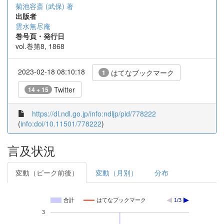
菊池容斎 (武保) 著
出版者
雲水無尽庵
巻号頁・発行日
vol.巻第8, 1868
2023-02-18 08:10:18
はてなブックマーク
1
Twitter
14 + 15
https://dl.ndl.go.jp/info:ndljp/pid/778222
(
info:doi/10.11501/778222
)
言及状況
変動（ピーク前後）
変動（月別）
分布
合計
はてなブックマーク
1/3
3