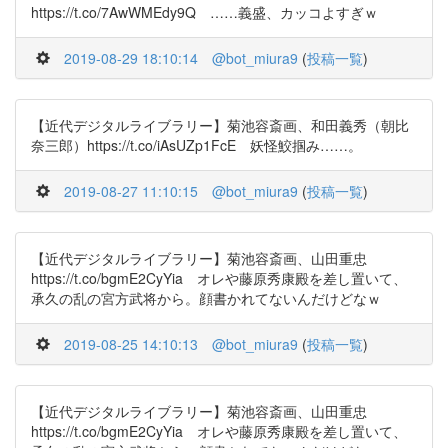
https://t.co/7AwWMEdy9Q ……義盛、カッコよすぎｗ
2019-08-29 18:10:14
@bot_miura9
(
投稿一覧
)
【近代デジタルライブラリー】菊池容斎画、和田義秀（朝比
奈三郎）https://t.co/iAsUZp1FcE 妖怪鮫掴み……。
2019-08-27 11:10:15
@bot_miura9
(
投稿一覧
)
【近代デジタルライブラリー】菊池容斎画、山田重忠
https://t.co/bgmE2CyYia オレや藤原秀康殿を差し置いて、
承久の乱の宮方武将から。顔書かれてないんだけどなｗ
2019-08-25 14:10:13
@bot_miura9
(
投稿一覧
)
【近代デジタルライブラリー】菊池容斎画、山田重忠
https://t.co/bgmE2CyYia オレや藤原秀康殿を差し置いて、