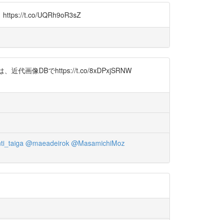
t.co/UQRh9oR3sZ
像DBでhttps://t.co/8xDPxjSRNW
ti_taiga
@maeadeirok
@MasamichiMoz