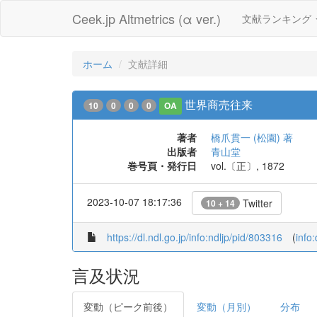
Ceek.jp Altmetrics (α ver.)
文献ランキング
ホーム
文献詳細
世界商売往来
10
0
0
0
OA
著者
橋爪貫一 (松園) 著
出版者
青山堂
巻号頁・発行日
vol.〔正〕, 1872
2023-10-07 18:17:36
Twitter
10 + 14
https://dl.ndl.go.jp/info:ndljp/pid/803316
(
info
言及状況
変動（ピーク前後）
変動（月別）
分布