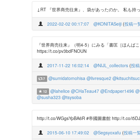
↓RT 『世界商売往来』、袋があったのか。 私も持ってるけ
2022-02-02 00:17:07
@KONITASeiji
(
投稿一
『世界商売往来』（明4-5）にみる「書匡［ほんばこ］」 国会デジ
https://t.co/pv3bdFNOUN
2017-11-22 16:02:14
@NIJL_collectors
(
投稿
@sumidatomohisa
@livresque2
@kitsuchitsuc
7
@lahelice
@CHaTeau47
@Endpaper1496
@
12
@susha323
@tsysoba
http://t.co/WGgsYpBA6R #帝國圖書館 http://t.co/i5
2015-06-10 17:49:02
@Segsyoxafu
(
投稿一