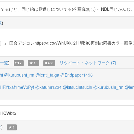
ど、同じ絵は見返しについてる(今写真無し)・ NDL同じかんじ。 https://
覧
)
コレhttps://t.co/vWhUXkil2H 明治6再刻の同書カラー画像は、近代画
一覧
)
リツイート・ネットワーク (7)
7
15
0.436
hi
@kurubushi_rm
@lenti_taiga
@Endpaper1496
HRYfxaf1meVbPyf
@katumi1224
@kitsuchitsuchi
@kurubushi_rm
@len
DJHCWbt5
覧
)
1