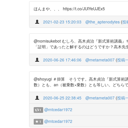
ほんまや、、、 https://t.co/JUlYeUJEx5
2021-02-23 15:20:03
@the_aptenodytes
(
投
@nomisukebot むしろ、高木貞治『新式算術講義』ちく
「証明」であったと解するのはどうですか？高木先
2020-06-26 17:46:06
@metameta007
(
投稿
@shoyugi ＃掛算 そうです。高木貞治『新式算術講義』
数）とも、an（被乗数×乗数）とも等しい。どちらで表し
2020-06-25 22:38:45
@metameta007
(
投稿
@mtcedar1972
1
@mtcedar1972
1