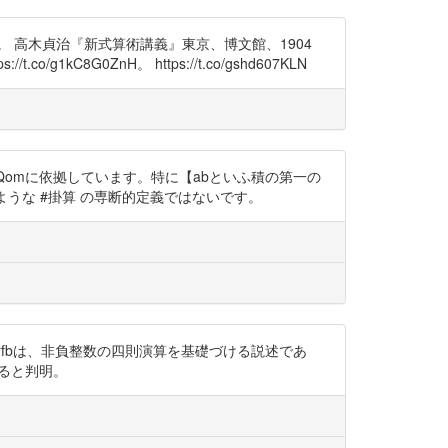
す。 高木貞治『新式算術講義』東京、博文館、1904
1kC8G0ZnH。 https://t.co/gshd607KLN
xH2DIXQomに依拠しています。特に【abといふ積の第一の
のような #掛算 の専断的定義ではないです。
PgMrfbは、非負整数の四則演算を基礎づける説述であ
あると判明。