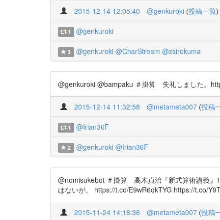
2015-12-14 12:05:40
@genkuroki
(
投稿一覧
)
@genkuroki
1
@genkuroki
@CharStream
@zsirokuma
3
@genkuroki @bampaku ＃掛算 失礼しました。https:/
2015-12-14 11:32:58
@metameta007
(
投稿
@Irian36F
1
@genkuroki
@Irian36F
2
@nomisukebot ＃掛算 高木貞治『新式算術
はないが。 https://t.co/E9wR6qkTYG https://t.co/Y9T
2015-11-24 14:18:36
@metameta007
(
投稿