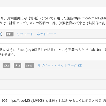
うち、片桐重男氏が【算法】について引用した箇所https://t.co/kmad
OKlEdWYMは、計算アルゴリズムの説明の一部。算数教育の概念とは無関係で
覧
)
リツイート・ネットワーク
1
6uuJpHahhE のように「ab=(aをb個足した結果)」という定義のもとで「a
が全然違う。
リツイート・ネットワーク (2)
2
2
0.500
fvi 高木貞治1909 https://t.co/MGejIJF9GB を比較すればわかる