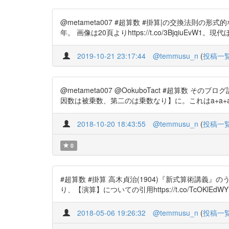
@metameta007 #超算数 #掛算|の交換法
年。 画像は20頁よりhttps://t.co/3BjqiuEvW1。
2019-10-21 23:17:44
@temmusu_n
(
投稿一
@metameta007 @OokuboTact #超算数 そ
因数は被乗数、第二のは乗数なり】に。これはa+a+a+
2018-10-20 18:43:55
@temmusu_n
(
投稿一
0
#超算数 #掛算 高木貞治(1904)『新式算術講義』の
り、【演算】についての引用https://t.co/Tc
2018-05-06 19:26:32
@temmusu_n
(
投稿一