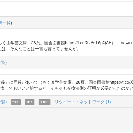
稿一覧
)
ま学芸文庫、28頁。国会図書館https://t.co/XvPsT6pQAF） na=
生は、そんなことは一言も言ってませんが。
一覧
)
に同旨があって（ちくま学芸文庫、28頁。国会図書館https://t.co/Xv
てもいいと解すると、そもそも交換法則の証明が必要だったのかと疑問が残るのです
一覧
)
リツイート・ネットワーク (1)
1
1
1.000