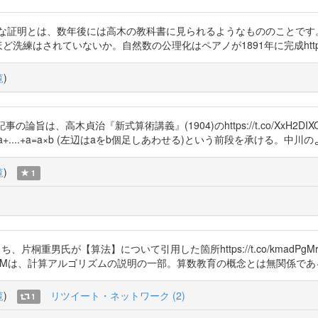
則の形式的な証明とは、数年後には高木の教科書に見られるようなもののことで
現代ほど洗練はされていないか。自然数の公理化はペアノが1891年に完成https://t.co/g
覧
)
のブログ記事の論旨は、高木貞治『新式算術講義』(1904)のhttps://t.co/X
....+a=a×b (左辺はaをb個足しあわせる)という前段を承ける。中川
覧
)
1
うち、片桐重男氏が【算法】について引用した箇所https://t.co/kmad
OKlEdWYMは、計算アルゴリズムの説明の一部。算数教育の概念とは無関係で
覧
)
リツイート・ネットワーク (2)
1