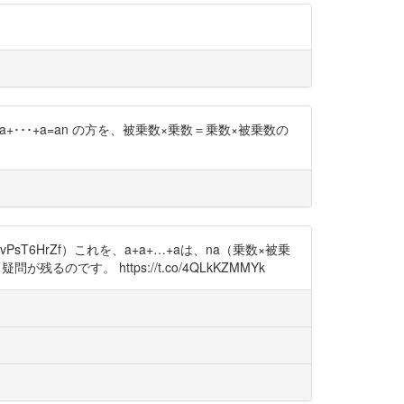
a+a+･･･+a=an の方を、被乗数×乗数＝乗数×被乗数の
PsT6HrZf）これを、a+a+…+aは、na（乗数×被乗
。 https://t.co/4QLkKZMMYk