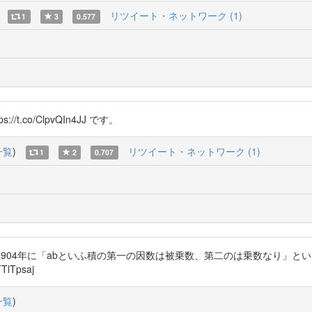
リツイート・ネットワーク (1)
1
3
0.577
/t.co/ClpvQIn4JJ です。
一覧
)
リツイート・ネットワーク (1)
1
2
0.707
講義』1904年に「abといふ積の第一の因数は被乗数、第二のは乗数なり
TlTpsaj
一覧
)