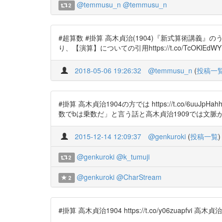
@temmusu_n
@temmusu_n
2
#超算数 #掛算 高木貞治(1904)『新式算術講義』の
り、【演算】についての引用https://t.co/Tc
2018-05-06 19:26:32
@temmusu_n
(
投稿一
#掛算 高木貞治1904の方では https://t.co/
数でbは乗数だ」と言う話と高木貞治1909では文脈
2015-12-14 12:09:37
@genkuroki
(
投稿一覧
)
@genkuroki
@k_tumuji
2
@genkuroki
@CharStream
2
#掛算 高木貞治1904 https://t.co/y06zuap