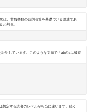
PgMrfbは、非負整数の四則演算を基礎づける説述であ
あると判明。
b=ba」を証明しています。このような文脈で「abのaは被乗
ように前者と後者では想定する読者のレベルが相当に違います。続く