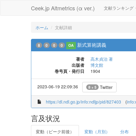
Ceek.jp Altmetrics (α ver.)
文献ランキング
ホーム
文献詳細
新式算術講義
8
0
0
0
OA
著者
高木貞治 著
出版者
博文館
巻号頁・発行日
1904
2023-06-19 22:09:36
Twitter
8 + 5
https://dl.ndl.go.jp/info:ndljp/pid/827403
(
info
言及状況
変動（ピーク前後）
変動（月別）
分布