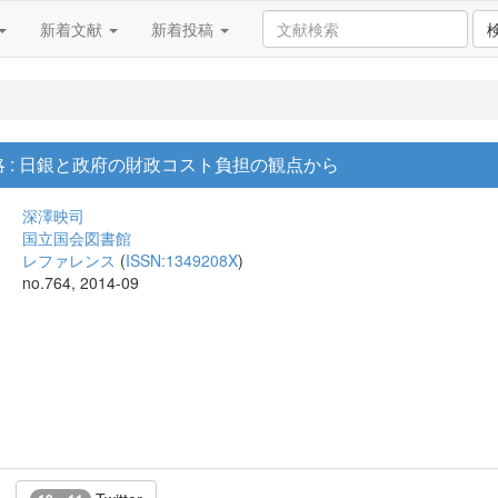
新着文献
新着投稿
 : 日銀と政府の財政コスト負担の観点から
深澤映司
国立国会図書館
レファレンス
(
ISSN:1349208X
)
no.764, 2014-09