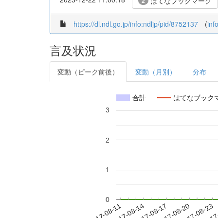
はてなブックマーク
2
https://dl.ndl.go.jp/info:ndljp/pid/8752137
(
inf
言及状況
変動（ピーク前後）
変動（月別）
分布
合計
はてなブック
3
2
1
0
2017-08-17
2017-08-20
2017-08-23
2017
2017-08-11
2017-08-14