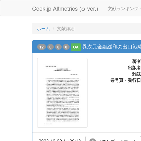
Ceek.jp Altmetrics (α ver.)
文献ランキング
ホーム
文献詳細
異次元金融緩和の出口戦略
12
0
0
0
OA
著者
出版者
雑誌
巻号頁・発行日
2023-12-22 11:00:18