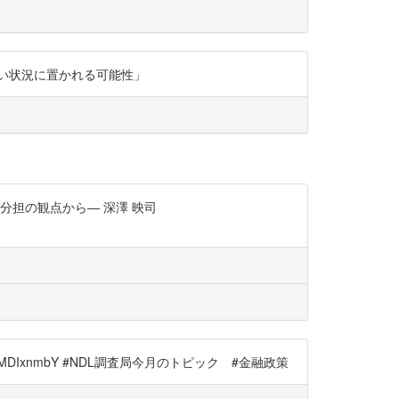
い状況に置かれる可能性」
分担の観点から― 深澤 映司
6MDIxnmbY #NDL調査局今月のトピック #金融政策