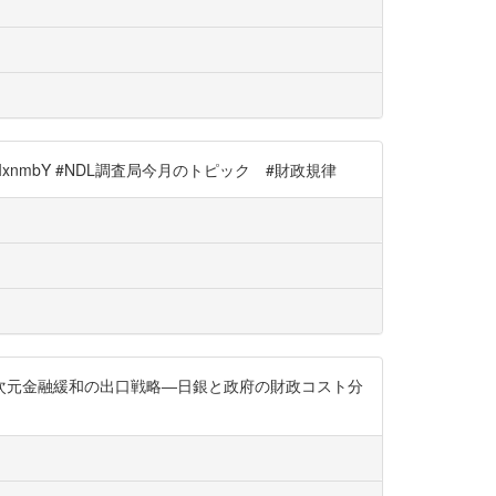
DIxnmbY #NDL調査局今月のトピック #財政規律
35pP 異次元金融緩和の出口戦略―日銀と政府の財政コスト分