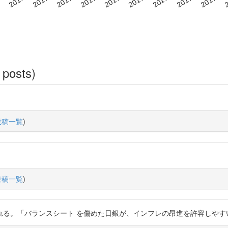
 posts)
投稿一覧
)
投稿一覧
)
れる。「バランスシート を傷めた日銀が、インフレの昂進を許容しやす