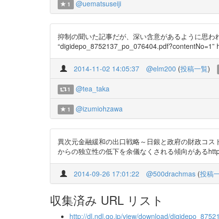
@uematsuseiji
1
抑制の聞いた記事だが、深い含意があるように思われ
“digidepo_8752137_po_076404.pdf?contentNo=1” htt
2014-11-02 14:05:37
@elm200
(
投稿一覧
)
@tea_taka
1
@izumiohzawa
1
異次元金融緩和の出口戦略～日銀と政府の財政コス
からの独立性の低下を余儀なくされる傾向があるhttp://t.
2014-09-26 17:01:22
@500drachmas
(
投稿
収集済み URL リスト
http://dl.ndl.go.jp/view/download/digidepo_8