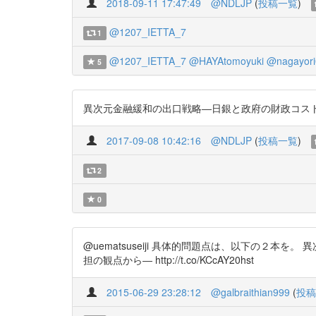
2018-09-11 17:47:49
@NDLJP
(
投稿一覧
)
@1207_IETTA_7
1
@1207_IETTA_7
@HAYAtomoyuki
@nagayori
5
異次元金融緩和の出口戦略―日銀と政府の財政コスト分担の観点か
2017-09-08 10:42:16
@NDLJP
(
投稿一覧
)
2
0
@uematsuseiji 具体的問題点は、以下の２本を。
担の観点から― http://t.co/KCcAY20hst
2015-06-29 23:28:12
@galbraithian999
(
投稿