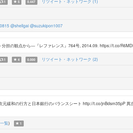
リツイート・ネットワーク (1)
1
5
0.447
0815
@shellgai
@suzukipon1007
ら―『レファレンス』764号, 2014.09. https://t.co/R6M
リツイート・ネットワーク (2)
1
4
0.000
 異次元緩和の行方と日本銀行のバランスシート http://t.co/jnBdsm
一覧
)
1