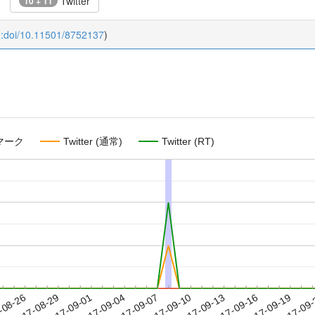
Twitter
10 + 11
o:doi/10.11501/8752137
)
マーク
Twitter (通常)
Twitter (RT)
2017-09-16
2017-09-19
2017-09
-08-26
2
2017-08-29
2017-09-01
2017-09-04
2017-09-07
2017-09-10
2017-09-13