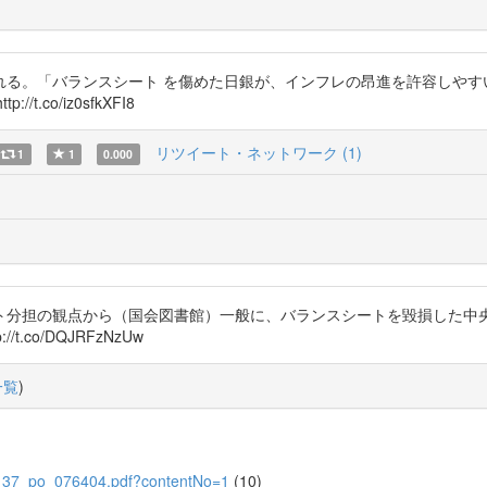
る。「バランスシート を傷めた日銀が、インフレの昂進を許容しやすい
p://t.co/iz0sfkXFI8
リツイート・ネットワーク (1)
1
1
0.000
ト分担の観点から（国会図書館）一般に、バランスシートを毀損した中
co/DQJRFzNzUw
一覧
)
752137_po_076404.pdf?contentNo=1
(10)