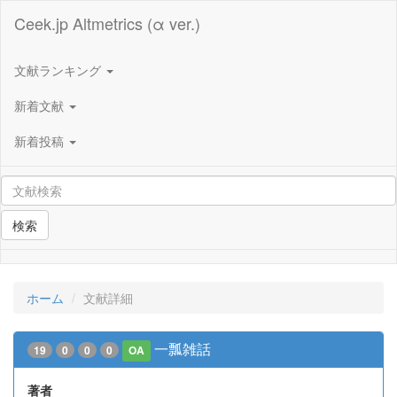
Ceek.jp Altmetrics (α ver.)
文献ランキング
新着文献
新着投稿
検索
ホーム
文献詳細
一瓢雑話
19
0
0
0
OA
著者