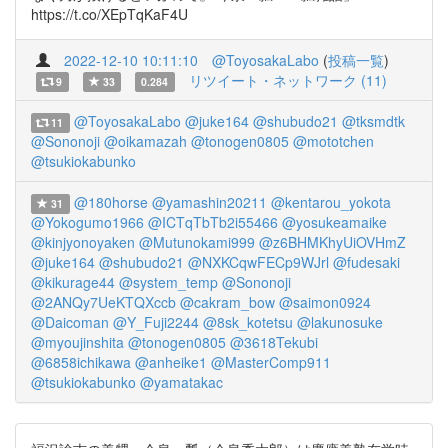
https://t.co/XEpTqKaF4U
2022-12-10 10:11:10
@ToyosakaLabo
(
投稿一覧
)
リツイート・ネットワーク (11)
9
33
0.284
@ToyosakaLabo
@juke164
@shubudo21
@tksmdtk
11
@Sononoji
@oikamazah
@tonogen0805
@mototchen
@tsukiokabunko
@180horse
@yamashin20211
@kentarou_yokota
31
@Yokogumo1966
@ICTqTbTb2i55466
@yosukeamaike
@kinjyonoyaken
@Mutunokami999
@z6BHMKhyUiOVHmZ
@juke164
@shubudo21
@NXKCqwFECp9WJrl
@fudesaki
@kikurage44
@system_temp
@Sononoji
@2ANQy7UeKTQXccb
@cakram_bow
@saimon0924
@Daicoman
@Y_Fuji2244
@8sk_kotetsu
@lakunosuke
@myoujinshita
@tonogen0805
@3618Tekubi
@6858ichikawa
@anheike1
@MasterComp911
@tsukiokabunko
@yamatakac