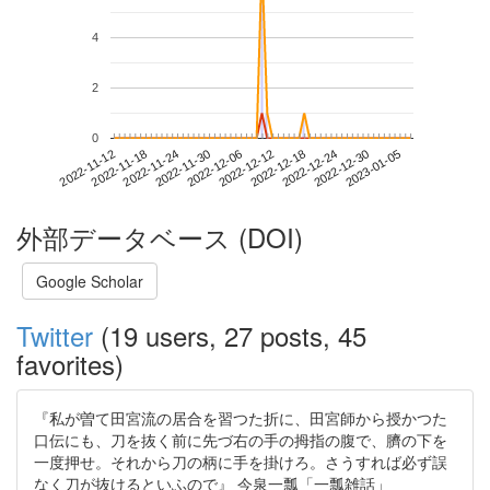
4
2
0
2022-12-30
2022-11-12
2022-11-30
2022-12-18
2023-01-05
2022-11-18
2022-12-06
2022-12-24
2022-11-24
2022-12-12
外部データベース (DOI)
Google Scholar
Twitter
(19 users, 27 posts, 45
favorites)
『私が曽て田宮流の居合を習つた折に、田宮師から授かつた
口伝にも、刀を抜く前に先づ右の手の拇指の腹で、臍の下を
一度押せ。それから刀の柄に手を掛けろ。さうすれば必ず誤
なく刀が抜けるといふので』 今泉一瓢「一瓢雑話」