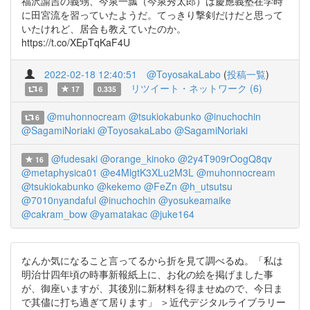
福沢諭吉の義甥、今泉一瓢（今泉秀太郎）は慶應義塾在学時
に田宮流を習っていたようだ。てっきり撃剣だけだと思って
いたけれど、居合も教えていたのか。
https://t.co/XEpTqKaF4U
2022-02-18 12:40:51
@ToyosakaLabo
(
投稿一覧
)
リツイート・ネットワーク (6)
6
17
0.335
@muhonnocream
@tsukiokabunko
@inuchochin
6
@SagamiNoriaki
@ToyosakaLabo
@SagamiNoriaki
@fudesaki
@orange_kinoko
@2y4T909rOogQ8qv
16
@metaphysica01
@e4MlgtK3XLu2M3L
@muhonnocream
@tsukiokabunko
@kekemo
@FeZn
@h_utsutsu
@7010nyandaful
@inuchochin
@yosukeamaike
@cakram_bow
@yamatakac
@juke164
なんか気になること言ってるから折を見て調べるぬ。「私は
明治廿四年頃の時事新報紙上に、お化の絵を掲げました事
が、御座いますが、其後別に新材料を得ませぬので、今日ま
で其儘に打ち過ぎて居ります」 ＞近代デジタルライブラリー