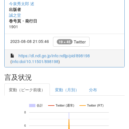
今泉秀太郎 述
出版者
誠之堂
巻号頁・発行日
1901
2023-08-08 21:05:46
Twitter
19 + 45
https://dl.ndl.go.jp/info:ndljp/pid/898198
(
info:doi/10.11501/898198
)
言及状況
変動（ピーク前後）
変動（月別）
分布
合計
Twitter (通常)
Twitter (RT)
8
6