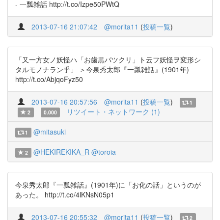
- 一瓢雑話 http://t.co/Izpe50PWtQ
2013-07-16 21:07:42
@morita11
(
投稿一覧
)
「又一方女ノ妖怪ハ「お歯黒パツクリ」ト云フ妖怪ヲ変形シ
タルモノナラン乎」 ＞今泉秀太郎『一瓢雑話』(1901年)
http://t.co/AbjqoFyz50
2013-07-16 20:57:56
@morita11
(
投稿一覧
)
1
リツイート・ネットワーク (1)
2
0.000
@mitasuki
1
@HEKIREKIKA_R
@toroia
2
今泉秀太郎『一瓢雑話』(1901年)に「お化の話」というのが
あった。 http://t.co/4lKNsN05p1
2013-07-16 20:55:32
@morita11
(
投稿一覧
)
2