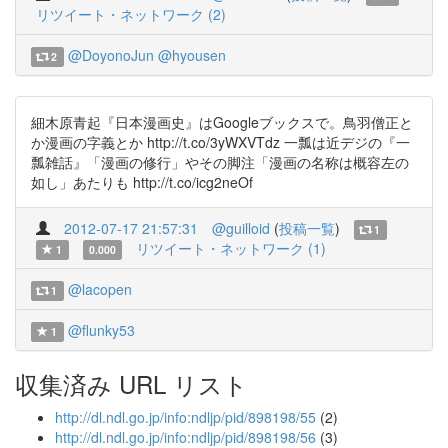
リツイート・ネットワーク (2)
@DoyonoJun
@hyousen
2
細木原青起『日本漫画史』はGoogleブックスで。鳥羽僧正と
か漫画の字義とか http://t.co/3yWXVTdz 一瓢は近デジの『一
瓢雑話』「漫画の修行」やその脚注「漫画の名称は概容左の
如し」あたりも http://t.co/icg2neOf
2012-07-17 21:57:31
@guilloid
(
投稿一覧
)
1
リツイート・ネットワーク (1)
1
0.000
@lacopen
1
@flunky53
1
収集済み URL リスト
http://dl.ndl.go.jp/info:ndljp/pid/898198/55
(2)
http://dl.ndl.go.jp/info:ndljp/pid/898198/56
(3)