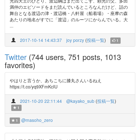
光四天王のひとり、渡辺綱はまだ出てこず、頼光の父、多田
満仲のエピソードをまだ読んでいるところなんだけど、話の
舞台となる渡辺の津・渡辺橋・八軒屋（船着場）・座摩の森
あたりの地名がすでに「渡辺」のルーツにからんでいる。大
...
2017-10-14 14:43:37
joy porzy
(
投稿一覧
)
1
Twitter
(744 users, 751 posts, 1013
favorites)
やはりと言うか、あちこちに膝丸さんいるねえ
https://t.co/yq9XFmKcIU
2021-10-20 22:11:44
@kayako_sub
(
投稿一覧
)
1
@masoho_zero
1