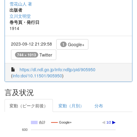
雪花山人 著
出版者
立川文明堂
巻号頁・発行日
1914
2023-09-12 21:29:58
Google+
1
Twitter
744 + 1013
https://dl.ndl.go.jp/info:ndljp/pid/905950
(
info:doi/10.11501/905950
)
言及状況
変動（ピーク前後）
変動（月別）
分布
合計
Google+
1/2
600