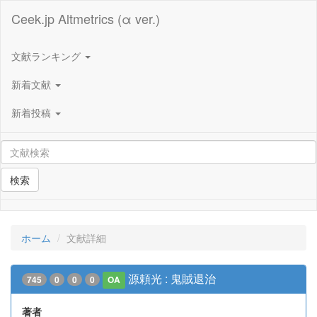
Ceek.jp Altmetrics (α ver.)
文献ランキング
新着文献
新着投稿
検索
ホーム
文献詳細
源頼光 : 鬼賊退治
745
0
0
0
OA
著者