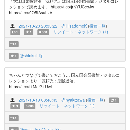
『大江山鬼賊退治 源頼光』は国立国会図書館デジタルコレ
クションで読めます。 https://t.co/jrNYUCcbJw
https://t.co/0O5IAsuhzV
2021-10-20 20:33:22
@HisadomeK
(
投稿一覧
)
リツイート・ネットワーク (1)
1
1
0.000
1
@shinko11jp
1
ちゃんとつなげて書いておこう… 国立国会図書館デジタルコ
レクションより「源頼光 : 鬼賊退治」
https://t.co/t1MajG1UwL
2021-10-19 08:48:43
@nyakizawa
(
投稿一覧
)
1
リツイート・ネットワーク (1)
3
0.000
1
@navy_fox
@yksr_kkr
2