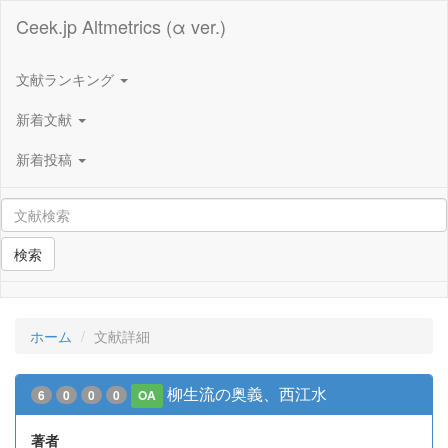
Ceek.jp Altmetrics (α ver.)
文献ランキング
新着文献
新着投稿
検索
ホーム
文献詳細
柳生流の奥義、西江水
6
0
0
0
OA
著者