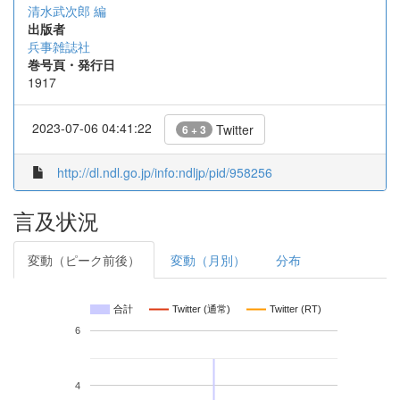
清水武次郎 編
出版者
兵事雑誌社
巻号頁・発行日
1917
2023-07-06 04:41:22
Twitter
6 + 3
http://dl.ndl.go.jp/info:ndljp/pid/958256
言及状況
変動（ピーク前後）
変動（月別）
分布
合計
Twitter (通常)
Twitter (RT)
6
4