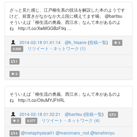
ざっと見た感じ、江戸柳生系の技法を解説した本のようです
けど、前置きがなかなか大上段に構えてます喃。 @baritsu
そういえば「柳生流の奥義、西江水」なんて本があるのよ
ね http://t.co/XwMGGBzF9q …
2014-02-18 01:41:14
@k_hisane
(
投稿一覧
)
3
リツイート・ネットワーク (1)
0.000
1
0
そういえば「柳生流の奥義、西江水」なんて本があるのよ
ね http://t.co/O9uMYJFhRL
2014-02-18 01:32:21
@baritsu
(
投稿一覧
)
3
リツイート・ネットワーク (4)
5
0.577
@metaphysica01
@maromaro_rod
@tenshinryu
4