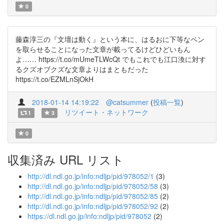
0
藤森淳三の『文壇は動く』という本に、はるおに下等なペン
を取らせることになった文章が載ってるけどひどいもん
よ…… https://t.co/mUmeTLWcQt でもこれでも江口渙に対す
るクズオブクズな文章よりはまともだった
https://t.co/EZMLnSjOkH
2018-01-14 14:19:22
@catsummer
(
投稿一覧
)
リツイート・ネットワーク
1
3
0
収集済み URL リスト
http://dl.ndl.go.jp/info:ndljp/pid/978052/1
(3)
http://dl.ndl.go.jp/info:ndljp/pid/978052/58
(3)
http://dl.ndl.go.jp/info:ndljp/pid/978052/85
(2)
http://dl.ndl.go.jp/info:ndljp/pid/978052/92
(2)
https://dl.ndl.go.jp/info:ndljp/pid/978052
(2)