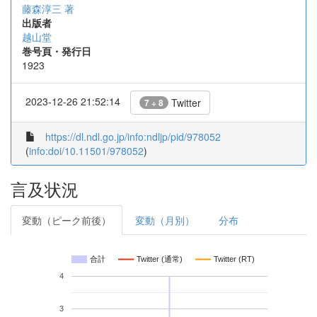
藤森淳三 著
出版者
越山堂
巻号頁・発行日
1923
2023-12-26 21:52:14
Twitter
7 + 8
https://dl.ndl.go.jp/info:ndljp/pid/978052
(
info:doi/10.11501/978052
)
言及状況
変動（ピーク前後）
変動（月別）
分布
合計
Twitter (通常)
Twitter (RT)
4
3