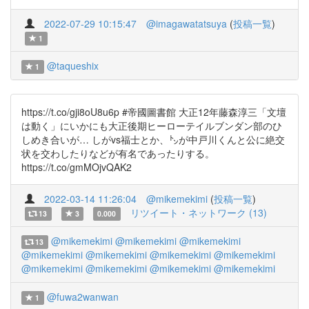
2022-07-29 10:15:47
@imagawatatsuya
(
投稿一覧
)
1
@taqueshix
1
https://t.co/gji8oU8u6p #帝國圖書館 大正12年藤森淳三「文壇
は動く」にいかにも大正後期ヒーローテイルブンダン部のひ
しめき合いが… しがvs福士とか、㌧が中戸川くんと公に絶交
状を交わしたりなどが有名であったりする。
https://t.co/gmMOjvQAK2
2022-03-14 11:26:04
@mikemekimi
(
投稿一覧
)
リツイート・ネットワーク (13)
13
3
0.000
@mikemekimi
@mikemekimi
@mikemekimi
13
@mikemekimi
@mikemekimi
@mikemekimi
@mikemekimi
@mikemekimi
@mikemekimi
@mikemekimi
@mikemekimi
@fuwa2wanwan
1