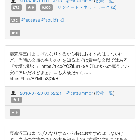
2018-08-19 00:14:03
@catsummer
(
投稿一覧
)
リツイート・ネットワーク (2)
2
9
0.000
@aosasa
@squidink0
2
0
藤森淳三はまじげんなりするから特におすすめはしないけ
ど、当時の文壇のキリの方を知る上では貴重な文献ではある
『文壇は動く』 https://t.co/YOZiL8149V 江口渙への罵倒とか
実にアレだけどまぁ江口も大概だから……
https://t.co/EZMLnSjOkH
2018-07-29 00:52:21
@catsummer
(
投稿一覧
)
1
0
藤森淳三はまじげんなりするから特におすすめはしないけ
ど、当時の文壇のキリの方を知る上では貴重な文献ではある