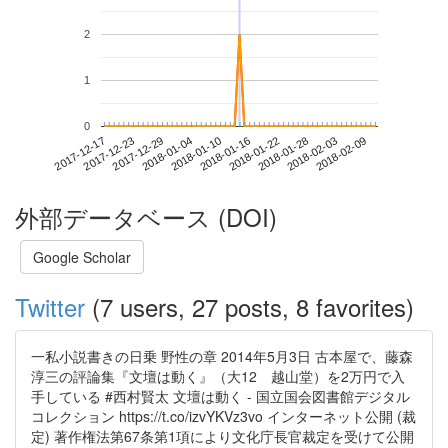
2
1
0
2018-02-03
2017-12-17
2018-01-04
2018-01-22
2018-02-09
2017-12-23
2018-01-10
2018-01-28
2017-12-29
2018-01-16
外部データベース (DOI)
Google Scholar
Twitter
(7 users, 27 posts, 8 favorites)
一私小説書きの日乗 野性の章 2014年5月3日 古本屋で、藤森
淳三の評論集『文壇は動く』（大12 越山堂）を2万円で入
手している #西村賢太 文壇は動く - 国立国会図書館デジタル
コレクション https://t.co/izvYKVz3vo インターネット公開 (裁
定) 著作権法第67条第1項により文化庁長官裁定を受けて公開