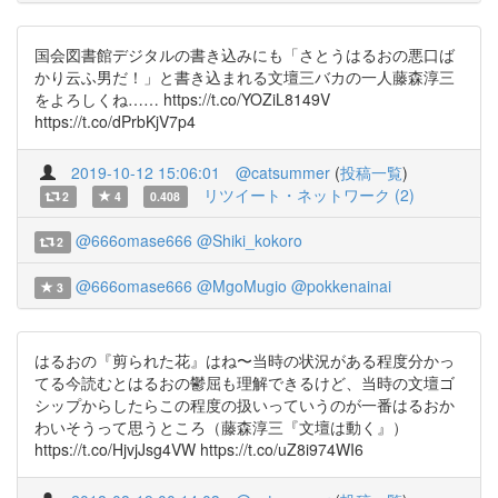
国会図書館デジタルの書き込みにも「さとうはるおの悪口ば
かり云ふ男だ！」と書き込まれる文壇三バカの一人藤森淳三
をよろしくね…… https://t.co/YOZiL8149V
https://t.co/dPrbKjV7p4
2019-10-12 15:06:01
@catsummer
(
投稿一覧
)
リツイート・ネットワーク (2)
2
4
0.408
@666omase666
@Shiki_kokoro
2
@666omase666
@MgoMugio
@pokkenainai
3
はるおの『剪られた花』はね〜当時の状況がある程度分かっ
てる今読むとはるおの鬱屈も理解できるけど、当時の文壇ゴ
シップからしたらこの程度の扱いっていうのが一番はるおか
わいそうって思うところ（藤森淳三『文壇は動く』）
https://t.co/HjvjJsg4VW https://t.co/uZ8i974WI6