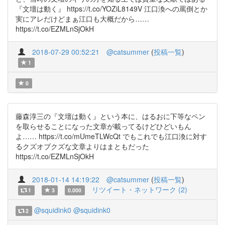
『文壇は動く』 https://t.co/YOZiL8149V 江口渙への罵倒とか
実にアレだけどまぁ江口も大概だから……
https://t.co/EZMLnSjOkH
2018-07-29 00:52:21
@catsummer
(
投稿一覧
)
1
0
藤森淳三の『文壇は動く』という本に、はるおに下等なペン
を取らせることになった文章が載ってるけどひどいもん
よ…… https://t.co/mUmeTLWcQt でもこれでも江口渙に対す
るクズオブクズな文章よりはまともだった
https://t.co/EZMLnSjOkH
2018-01-14 14:19:22
@catsummer
(
投稿一覧
)
リツイート・ネットワーク (2)
1
3
0.000
@squidink0
@squidink0
2