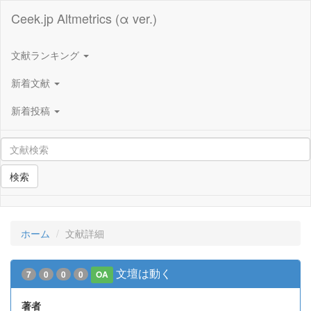
Ceek.jp Altmetrics (α ver.)
文献ランキング
新着文献
新着投稿
検索
ホーム
文献詳細
文壇は動く
7
0
0
0
OA
著者