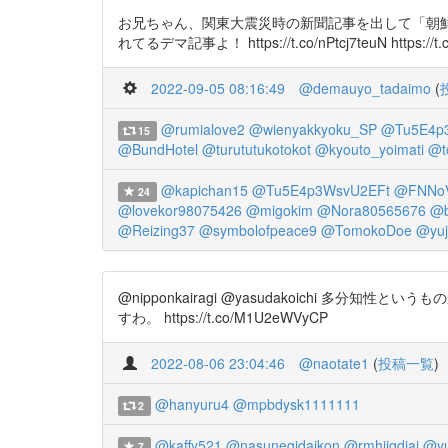
お兄ちゃん、関東大震災時の新聞記事を出して「朝鮮人
れてるデマ記事よ！ https://t.co/nPtcj7teuN https://t
2022-09-05 08:16:49
@demauyo_tadaimo
(
@rumialove2
@wienyakkyoku_SP
@Tu5E4p
15
@BundHotel
@turututukotokot
@kyouto_yoimati
@t
@kapichan15
@Tu5E4p3WsvU2EFt
@FNNoV
24
@lovekor98075426
@migokim
@Nora80565676
@b
@Reizing37
@symbolofpeace9
@TomokoDoe
@yuj
@nipponkairagi @yasudakoich
すわ。 https://t.co/M1U2eWVyCP
2022-08-06 23:04:46
@naotate1
(
投稿一覧
)
@hanyuru4
@mpbdysk1111111
2
@kaffy521
@nasunegidaikon
@rmhiigdiai
@yu
7