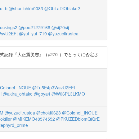
zu_b
@shunichiro0083
@ObLaDiOblako2
ockings2
@poe21279166
@sij70sij
svU2EFt
@yui_yui_719
@yuzucitrustea
式記録『大正震災志』（p270-）でとっくに否定さ
Colonel_INOUE
@Tu5E4p3WsvU2EFt
i
@akira_ohtake
@goya4
@W06PL3LKMO
_M
@yuzucitrustea
@choki0623
@Colonel_INOUE
killer
@MIKEMO48574552
@PKUZEDblomQiQrE
ephyrd_prime