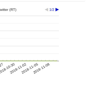
witter (RT)
1/2
-27
018-10-30
2018-11-02
2018-11-05
2018-11-08