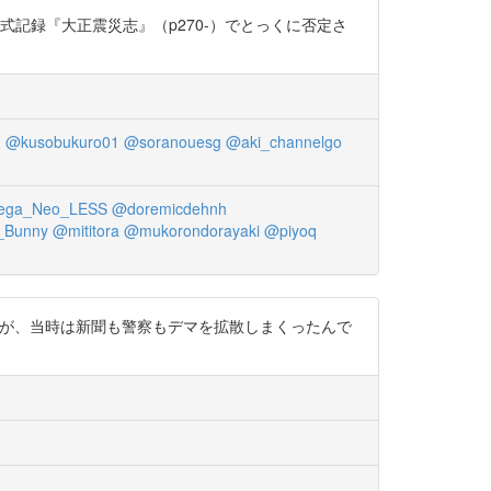
式記録『大正震災志』（p270-）でとっくに否定さ
h
@kusobukuro01
@soranouesg
@aki_channelgo
ga_Neo_LESS
@doremicdehnh
_Bunny
@mititora
@mukorondorayaki
@piyoq
しれませんが、当時は新聞も警察もデマを拡散しまくったんで