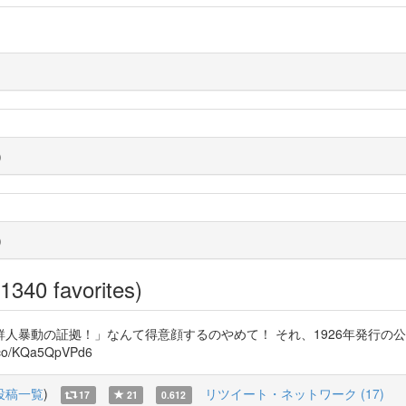
)
)
1340 favorites)
暴動の証拠！」なんて得意顔するのやめて！ それ、1926年発行の公
.co/KQa5QpVPd6
投稿一覧
)
リツイート・ネットワーク (17)
17
21
0.612