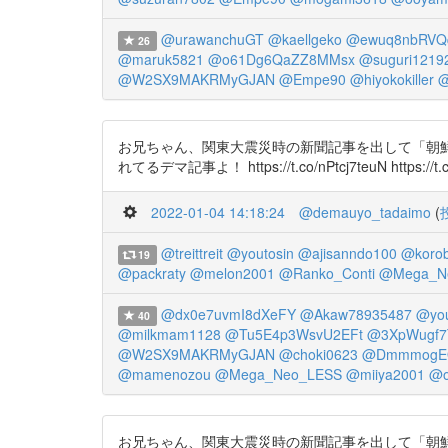
@urawanchuGT
@kaellgeko
@ewuq8nbRVQ
26
@maruk5821
@o61Dg6QaZZ8MMsx
@suguri1219
@W2SX9MAKRMyGJAN
@Empe90
@hiyokokiller
@
お兄ちゃん、関東大震災時の新聞記事を出して「朝鮮人
れてるデマ記事よ！ https://t.co/nPtcj7teuN https://t
2022-01-04 14:18:24
@demauyo_tadaimo
(
@treittreit
@youtosin
@ajisanndo100
@koro
19
@packraty
@melon2001
@Ranko_Conti
@Mega_N
@dx0e7uvmI8dXeFY
@Akaw78935487
@you
40
@milkmam1128
@Tu5E4p3WsvU2EFt
@3XpWugf7
@W2SX9MAKRMyGJAN
@choki0623
@DmmmogEO
@mamenozou
@Mega_Neo_LESS
@miiya2001
@o
お兄ちゃん、関東大震災時の新聞記事を出して「朝鮮人