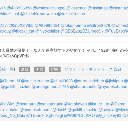
Wk5
@A83996354
@whitestockings2
@jossence
@nishimas
@iriyama
hideki_cat
@shidehiramuwaka
@yuzucitrustea
@8vJt20inpXztWk5
@A83996354
@tokompema
@citron9876
@whitest
oxdv2
@hideki_cat
@hiyokokiller
@QDpB282DZUmecG7
@Tu5E4p3W
暴動の証拠！」なんて得意顔するのやめて！ それ、1926年発行の公
.co/KQa5QpVPd6
投稿一覧
)
リツイート・ネットワーク (22)
22
30
0.701
@Game_M
@yuzucitrustea
@choki0623
@doremicdehnh
@jinkipon
@
@gaikiti_mazide
@prolegomena1783
@chatoraneko
@ayanekotunam
pXztWk5
@hyantaro
@nanjoteruaki
@kotokoyan
@ka_er_un
@Game
ra_ohtake
@ayanekotunami
@dust6
@gaikiti_mazide
@goya4
@hiyoko
ibou_No_Baio
@TBEerHrXgRlHpgi
@W06PL3LKMO
@y_mickey93
@z