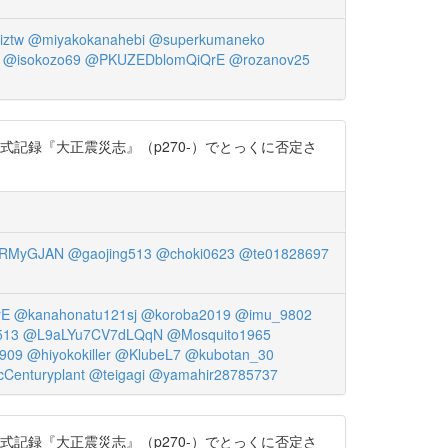
iztw
@miyakokanahebi
@superkumaneko
@isokozo69
@PKUZEDblomQiQrE
@rozanov25
式記録『大正震災志』（p270-）でとっくに否定さ
RMyGJAN
@gaojing513
@choki0623
@te01828697
rE
@kanahonatu121sj
@koroba2019
@imu_9802
513
@L9aLYu7CV7dLQqN
@Mosquito1965
909
@hiyokokiller
@KlubeL7
@kubotan_30
Centuryplant
@teigagi
@yamahir28785737
式記録『大正震災志』（p270-）でとっくに否定さ