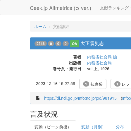
Ceek.jp Altmetrics (α ver.)
文献ランキング
ホーム
文献詳細
大正震災志
2346
0
0
0
OA
著者
内務省社会局 編
出版者
内務省社会局
巻号頁・発行日
vol.上, 1926
2023-12-16 15:27:56
知恵袋
レフ
1
1
https://dl.ndl.go.jp/info:ndljp/pid/981915
(
info
言及状況
変動（ピーク前後）
変動（月別）
分布