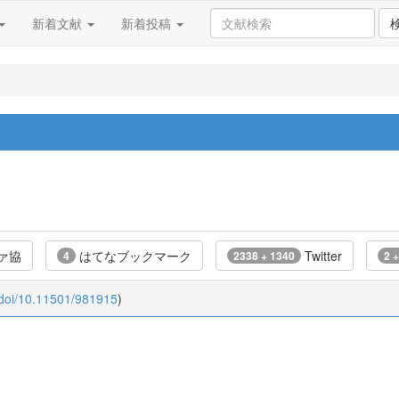
新着文献
新着投稿
ァ協
はてなブックマーク
Twitter
4
2338 + 1340
2 +
:doi/10.11501/981915
)