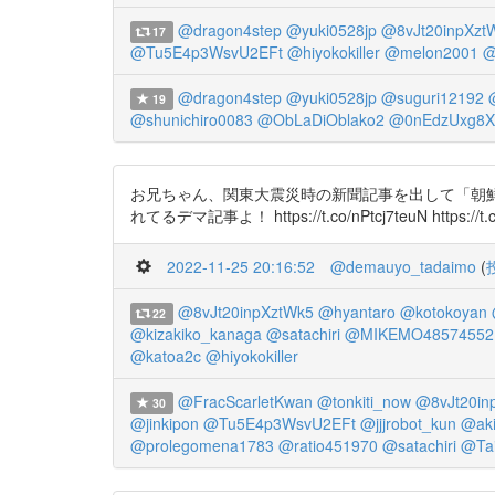
@dragon4step
@yuki0528jp
@8vJt20inpXzt
17
@Tu5E4p3WsvU2EFt
@hiyokokiller
@melon2001
@
@dragon4step
@yuki0528jp
@suguri12192
19
@shunichiro0083
@ObLaDiOblako2
@0nEdzUxg8X
お兄ちゃん、関東大震災時の新聞記事を出して「朝鮮人
れてるデマ記事よ！ https://t.co/nPtcj7teuN https://t
2022-11-25 20:16:52
@demauyo_tadaimo
(
@8vJt20inpXztWk5
@hyantaro
@kotokoyan
22
@kizakiko_kanaga
@satachiri
@MIKEMO48574552
@katoa2c
@hiyokokiller
@FracScarletKwan
@tonkiti_now
@8vJt20in
30
@jinkipon
@Tu5E4p3WsvU2EFt
@jjjrobot_kun
@aki
@prolegomena1783
@ratio451970
@satachiri
@Ta