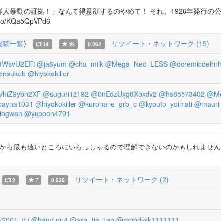
暴動の証拠！」なんて得意顔するのやめて！ それ、1926年発行の公
.co/KQa5QpVPd6
投稿一覧
)
リツイート・ネットワーク (15)
14
29
0.264
3WsvU2EFt
@ja8yum
@cha_milk
@Mega_Neo_LESS
@doremicdehn
onsukeb
@hiyokokiller
hiZ9ybn2XF
@suguri12192
@0nEdzUxg8Xoxdv2
@hs85573402
@Me
ayna1031
@hiyokokiller
@kurohane_grb_c
@kyouto_yoimati
@mauri
ingwan
@yuppon4791
i 多分知性というものから最も遠いところにいらっしゃるので理解できないのかも
リツイート・ネットワーク (2)
2
7
0.535
2001_yu
@hanyuru4
@asa_tia_tian
@mpbdysk1111111