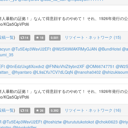
暴動の証拠！」なんて得意顔するのやめて！ それ、1926年発行の公
.co/KQa5QpVPd6
投稿一覧
)
リツイート・ネットワーク (15)
14
18
0.501
acyun
@Tu5E4p3WsvU2EFt
@W2SX9MAKRMyGJAN
@BundHotel
@a
oumi_35
Ft
@0nEdzUxg8Xoxdv2
@FNNoVhiZ9ybn2XF
@OM66747751
@W2S
attan_
@hyantaro
@L9aLYu7CV7dLQqN
@nanoha0402
@shizukisoum
暴動の証拠！」なんて得意顔するのやめて！ それ、1926年発行の公
.co/KQa5QpVPd6
投稿一覧
)
リツイート・ネットワーク (16)
15
26
0.392
R
@Tu5E4p3WsvU2EFt
@toshiztw
@turututukotokot
@choki0623
@iri
totiro
@hiyokokiller