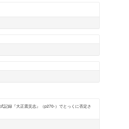
式記録『大正震災志』（p270-）でとっくに否定さ