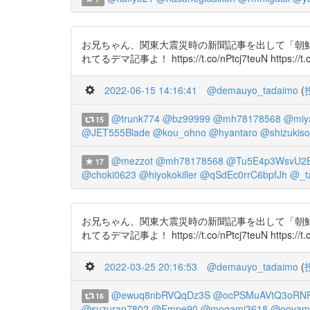
お兄ちゃん、関東大震災時の新聞記事を出して「朝鮮人
れてるデマ記事よ！ https://t.co/nPtcj7teuN https://t
2022-06-15 14:16:41
@demauyo_tadaimo
(
@trunk774
@bz99999
@mh78178568
@miy
15
@JET555Blade
@kou_ohno
@hyantaro
@shizukis
@mezzot
@mh78178568
@Tu5E4p3WsvU2E
17
@choki0623
@hiyokokiller
@qSdEc0rrC6bpfJh
@_t
お兄ちゃん、関東大震災時の新聞記事を出して「朝鮮人
れてるデマ記事よ！ https://t.co/nPtcj7teuN https://t
2022-03-25 20:16:53
@demauyo_tadaimo
(
@ewuq8nbRVQqDz3S
@ocPSMuAVtQ3oRN
16
@suzuran7802
@Empe90
@mogami3618
@ooyama