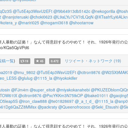
qDz3S
@Tu5E4p3WsvU2EFt
@f9b64913db5142c
@nekogorilla
@tosh
2
@nanjoteruaki
@choki0623
@L9aLYu7CV7dLQqN
@XTsafrfLyi6ALkn
kotera_y
@mariri025
@mogami3618
@shootarrow
暴動の証拠！」なんて得意顔するのやめて！ それ、1926年発行の公
.co/KQa5QpVPd6
投稿一覧
)
リツイート・ネットワーク (19)
19
45
0.472
ba2019
@imu_9802
@Tu5E4p3WsvU2EFt
@citron9876
@W2SX9MAK
eo_LESS
@glulug
@1115_la
@hiyokokiller
tosin
@FJm4m
@super_eito8
@miyakokanahebi
@PKUZEDblomQiQ
TOW61tX
@citron9876
@PxcYKKm3N75tkOP
@bake01011
@gaojing
5leap5S
@iron_claw888
@te01828697
@_a_t_d_
@1115_la
@anp0
61Dg6QaZZ8MMsx
@packraty
@Queenofrococo
@Seki_Etsushi
@Sic
暴動の証拠！」なんて得意顔するのやめて！ それ、1926年発行の公