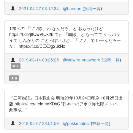
2021-04-27 03:12:34
@baneon
(
投稿一覧
)
120ペの 「ソツ除」わ なんだろ、と おもったけど、
https://t.co/j8QwVtOk2k でわ 「㞓除」と なってて シッパラ
イで しんがりの ことっぽいけど、「ソツ」で いーんだろー
か。 https://t.co/CEXOg2ukNx
2019-06-14 00:25:25
@viewfromnowhere
(
投稿一覧
)
2
0
『三河物語』日本戦史会 明治23年10月24日印刷 10月25日出
版 https://t.co/nelomoKDVC "日本一のアホフ弥七郎メトハ。
此事成。"
2018-05-07 23:51:56
@pokkenainai
(
投稿一覧
)