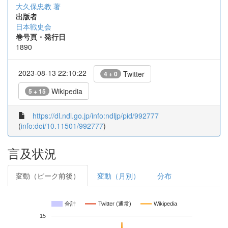
大久保忠教 著
出版者
日本戦史会
巻号頁・発行日
1890
2023-08-13 22:10:22
Twitter
4 + 0
Wikipedia
5 + 15
https://dl.ndl.go.jp/info:ndljp/pid/992777
(
info:doi/10.11501/992777
)
言及状況
変動（ピーク前後）
変動（月別）
分布
合計
Twitter (通常)
Wikipedia
15