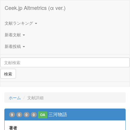
Ceek.jp Altmetrics (α ver.)
文献ランキング
新着文献
新着投稿
検索
ホーム
文献詳細
三河物語
9
0
0
0
OA
著者