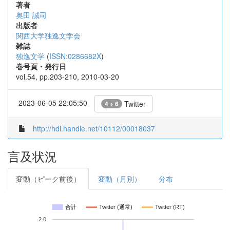
著者
奥田 誠司
出版者
関西大学独逸文学会
雑誌
独逸文学
(
ISSN:0286682X
)
巻号頁・発行日
vol.54, pp.203-210, 2010-03-20
2023-06-05 22:05:50
Twitter
4 + 6
http://hdl.handle.net/10112/00018037
言及状況
変動（ピーク前後）
変動（月別）
分布
合計
Twitter (通常)
Twitter (RT)
2.0