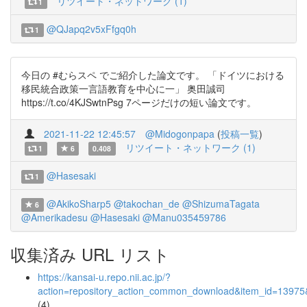
リツイート・ネットワーク (1)
1
@QJapq2v5xFfgq0h
1
今日の #むらスペ でご紹介した論文です。 「ドイツにおける
移民統合政策一言語教育を中心に一」 奥田誠司
https://t.co/4KJSwtnPsg 7ページだけの短い論文です。
2021-11-22 12:45:57
@Midogonpapa
(
投稿一覧
)
リツイート・ネットワーク (1)
1
6
0.408
@Hasesaki
1
@AkikoSharp5
@takochan_de
@ShizumaTagata
6
@Amerikadesu
@Hasesaki
@Manu035459786
収集済み URL リスト
https://kansai-u.repo.nii.ac.jp/?
action=repository_action_common_download&item_id=13975&
(4)