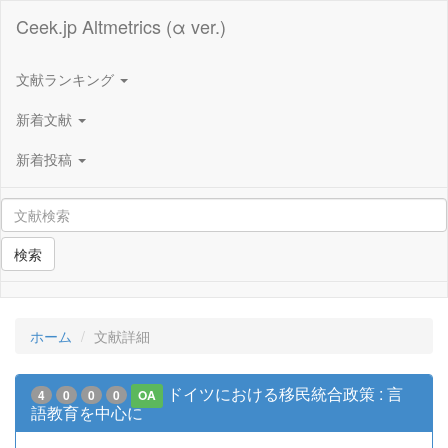
Ceek.jp Altmetrics (α ver.)
文献ランキング
新着文献
新着投稿
検索
ホーム
文献詳細
ドイツにおける移民統合政策 : 言
4
0
0
0
OA
語教育を中心に