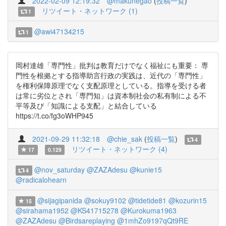
2022-02-09 12:19:32
@makunegao
(
投稿一覧
)
リツイート・ネットワーク (1)
1
@awi47134215
1
岡村達雄「専門性」批判は教育だけでなく福祉にも重要： 専
門性を根拠とする指導助言行政の実践は、近代の「専門性」
を権利保障原理でなく支配原理としている。指導を受ける者
は常に劣位とされ「専門知」は資本制社会の私有制による不
平等及び「知識による支配」と結合している
https://t.co/fg3oWHP945
2021-09-29 11:32:18
@chie_sak
(
投稿一覧
)
4
リツイート・ネットワーク (4)
17
0.129
@nov_saturday
@ZAZAdesu
@kunie15
4
@radicalohearn
@sijagipanida
@sokuy9102
@tidetide81
@kozurin15
15
@sirahama1952
@KS41715278
@Kurokuma1963
@ZAZAdesu
@Birdsareplaying
@1mhZo9197qQt9RE