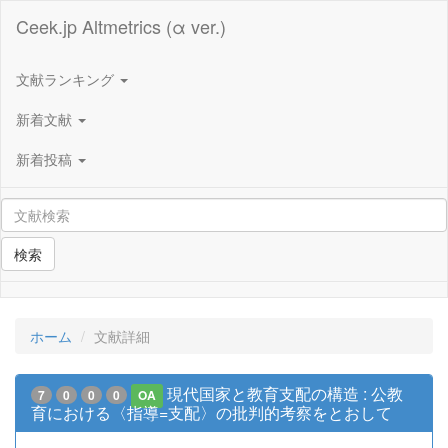
Ceek.jp Altmetrics (α ver.)
文献ランキング
新着文献
新着投稿
検索
ホーム
文献詳細
現代国家と教育支配の構造 : 公教
7
0
0
0
OA
育における〈指導=支配〉の批判的考察をとおして