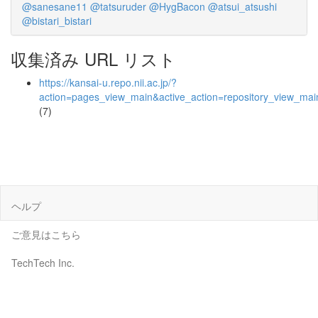
@sanesane11
@tatsuruder
@HygBacon
@atsui_atsushi
@bistari_bistari
収集済み URL リスト
https://kansai-u.repo.nii.ac.jp/?
action=pages_view_main&active_action=repository_view_ma
(7)
ヘルプ
ご意見はこちら
TechTech Inc.