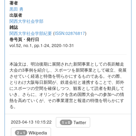
著者
黒田 勇
出版者
関西大学社会学部
雑誌
関西大学社会学部紀要
(
ISSN:02876817
)
巻号頁・発行日
vol.52, no.1, pp.1-24, 2020-10-31
本論文は、明治後期に展開された新聞事業としての長距離走
大会の3事例を紹介し、スポーツを新聞事業として確立、発展
させていく経過と特徴を明らかにするものである。その際、
とりわけ大阪毎日新聞が、鉄道会社と連携することで、郊外
にスポーツの空間を確保しつつ、観客として読者を動員して
いき、さらに、オリンピックを含め国際大会への参加への情
熱を高めていくが、その事業運営と報道の特徴を明らかにす
る。
2023-04-13 10:15:22
Twitter
1 + 0
Wikipedia
2 + 1