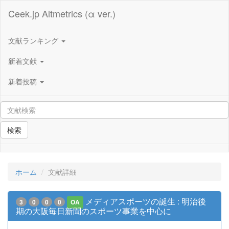
Ceek.jp Altmetrics (α ver.)
文献ランキング
新着文献
新着投稿
検索
ホーム
文献詳細
メディアスポーツの誕生 : 明治後
3
0
0
0
OA
期の大阪毎日新聞のスポーツ事業を中心に