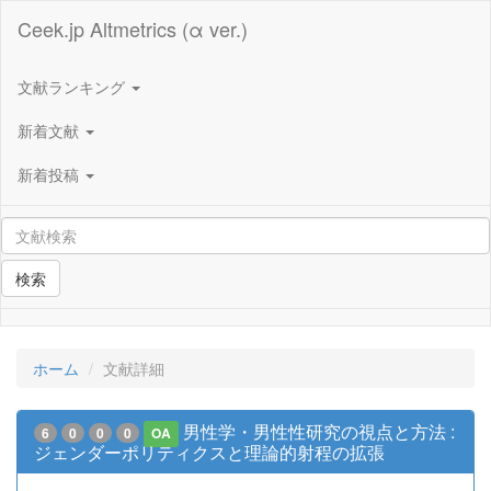
Ceek.jp Altmetrics (α ver.)
文献ランキング
新着文献
新着投稿
検索
ホーム
文献詳細
男性学・男性性研究の視点と方法 :
6
0
0
0
OA
ジェンダーポリティクスと理論的射程の拡張