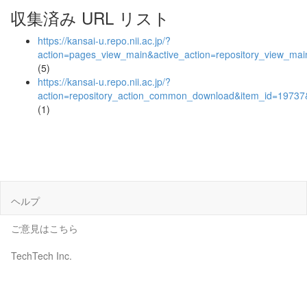
収集済み URL リスト
https://kansai-u.repo.nii.ac.jp/?
action=pages_view_main&active_action=repository_view_ma
(5)
https://kansai-u.repo.nii.ac.jp/?
action=repository_action_common_download&item_id=19737&
(1)
ヘルプ
ご意見はこちら
TechTech Inc.