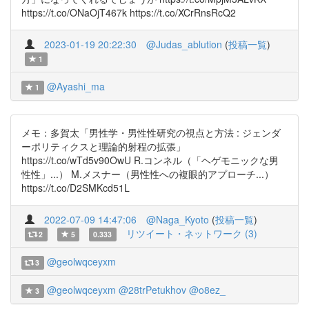
https://t.co/ONaOjT467k https://t.co/XCrRnsRcQ2
2023-01-19 20:22:30
@Judas_ablution
(
投稿一覧
)
1
@Ayashi_ma
1
メモ：多賀太「男性学・男性性研究の視点と方法 : ジェンダ
ーポリティクスと理論的射程の拡張」
https://t.co/wTd5v90OwU R.コンネル（「ヘゲモニックな男
性性」...） M.メスナー（男性性への複眼的アプローチ...）
https://t.co/D2SMKcd51L
2022-07-09 14:47:06
@Naga_Kyoto
(
投稿一覧
)
リツイート・ネットワーク (3)
2
5
0.333
@geolwqceyxm
3
@geolwqceyxm
@28trPetukhov
@o8ez_
3