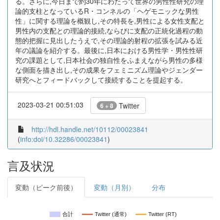
る。さらに,今日まで約30年にわたって世界の男性性研究の理
論的支柱となっているR・コンネルの「ヘゲモニックな男性
性」に関する理論を概観し,その特長を,男性による女性支配と
男性内の支配との理論的接続,ならびに支配の正統化過程の動
態的把握に見出したうえで,その理論的射程の拡張を試みる近
年の議論を紹介する。最後に,日本における男性学・男性性研
究の課題として,日本社会の独自性をふまえながら男性の多様
な側面を描き出し,その成果をフェミニズム理論やジェンダー
研究へとフィードバックして接続することを提起する。
2023-03-21 00:51:03
Twitter
6 + 8
http://hdl.handle.net/10112/00023841
(
info:doi/10.32286/00023841
)
言及状況
変動（ピーク前後）
変動（月別）
分布
合計
Twitter (通常)
Twitter (RT)