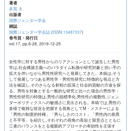
著者
多賀 太
出版者
国際ジェンダー学会
雑誌
国際ジェンダー学会誌
(
ISSN:13487337
)
巻号頁・発行日
vol.17, pp.8-28, 2019-12-25
女性学に対する男性からのリアクションとして誕生した男性
学は,社会構築主義へのパラダイム転換や研究対象と担い手の
拡大を伴いながら男性性研究へと発展してきた。本稿は,そう
して発展しつつある男性学・男性性研究に特徴的な視点と方
法を確認し,そのさらなる射程の拡張と社会的貢献の方途を探
る。男性を対象とする一般的な研究と比べた場合の男性学・
男性性研究の特徴は,男性の脱標準化,男性性の複数性,ジェン
ダーポリティクスへの敏感さに見出される。本稿では,男性の
多様で複雑な状況を把握する視角としてM・メスナーによる
「男性の制度的特権」「男らしさのコスト」「男性内の差異
と不平等」を紹介し,それぞれの視角の長短と留意点とともに
三者のバランスをとる複眼的アプローチの有効性を主張す