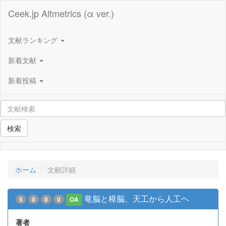
Ceek.jp Altmetrics (α ver.)
文献ランキング
新着文献
新着投稿
検索
ホーム
文献詳細
竜脳と樟脳、天工から人工ヘ
5
0
0
0
OA
著者