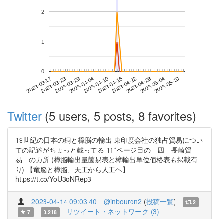
2
1
0
2023-05-04
2023-03-17
2023-04-04
2023-04-22
2023-05-10
2023-03-23
2023-04-10
2023-04-28
2023-03-29
2023-04-16
Twitter
(5 users, 5 posts, 8 favorites)
19世紀の日本の銅と樟脳の輸出 東印度会社の独占貿易につい
ての記述がちょっと載ってる 11*ページ目の 四 長崎貿
易 のカ所 (樟脳輸出量箇易表と樟輸出単位価格表も掲載有
り) 【竜脳と樟脳、天工から人工ヘ】
https://t.co/YoU3oNRep3
2023-04-14 09:03:40
@inbouron2
(
投稿一覧
)
2
リツイート・ネットワーク (3)
7
0.218