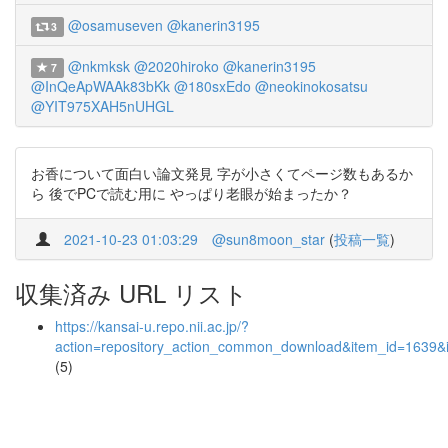
@osamuseven
@kanerin3195
3
@nkmksk
@2020hiroko
@kanerin3195
7
@InQeApWAAk83bKk
@180sxEdo
@neokinokosatsu
@YIT975XAH5nUHGL
お香について面白い論文発見 字が小さくてページ数もあるか
ら 後でPCで読む用に やっぱり老眼が始まったか？
2021-10-23 01:03:29
@sun8moon_star
(
投稿一覧
)
収集済み URL リスト
https://kansai-u.repo.nii.ac.jp/?
action=repository_action_common_download&item_id=1639&i
(5)