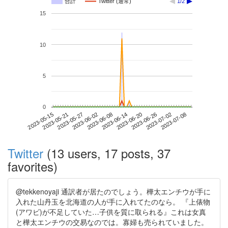
合計
Twitter (通常)
1/2
15
10
5
0
2023-07-02
2023-05-15
2023-06-02
2023-06-20
2023-07-08
2023-05-21
2023-06-08
2023-06-26
2023-05-27
2023-06-14
Twitter
(13 users, 17 posts, 37
favorites)
@tekkenoyaji 通訳者が居たのでしょう。樺太エンチウが手に
入れた山丹玉を北海道の人が手に入れてたのなら。 『上俵物
(アワビ)が不足していた…子供を質に取られる』これは女真
と樺太エンチウの交易なのでは。寡婦も売られていました。