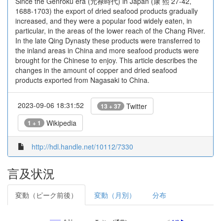
Since the Genroku era (元禄時代) in Japan (康 熙 27-42,
1688-1703) the export of dried seafood products gradually
increased, and they were a popular food widely eaten, in
particular, in the areas of the lower reach of the Chang River.
In the late Qing Dynasty these products were transferred to
the inland areas in China and more seafood products were
brought for the Chinese to enjoy. This article describes the
changes in the amount of copper and dried seafood
products exported from Nagasaki to China.
2023-09-06 18:31:52
Twitter
13 + 37
Wikipedia
1 + 1
http://hdl.handle.net/10112/7330
言及状況
変動（ピーク前後）
変動（月別）
分布