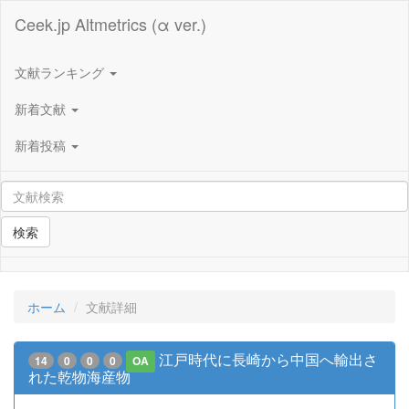
Ceek.jp Altmetrics (α ver.)
文献ランキング
新着文献
新着投稿
検索
ホーム
文献詳細
江戸時代に長崎から中国へ輸出さ
14
0
0
0
OA
れた乾物海産物