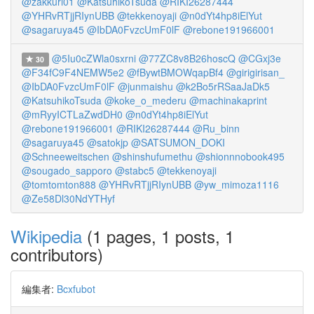
@zakkuri01
@KatsuhikoTsuda
@RIKI26287444
@YHRvRTjjRIynUBB
@tekkenoyaji
@n0dYt4hp8iElYut
@sagaruya45
@IbDA0FvzcUmF0lF
@rebone191966001
@5Iu0cZWla0sxrni
@77ZC8v8B26hoscQ
@CGxj3e
30
@F34fC9F4NEMW5e2
@fBywtBMOWqapBf4
@girigirisan_
@IbDA0FvzcUmF0lF
@junmaishu
@k2Bo5rRSaaJaDk5
@KatsuhikoTsuda
@koke_o_mederu
@machinakaprint
@mRyyICTLaZwdDH0
@n0dYt4hp8iElYut
@rebone191966001
@RIKI26287444
@Ru_binn
@sagaruya45
@satokjp
@SATSUMON_DOKI
@Schneeweitschen
@shinshufumethu
@shionnnobook495
@sougado_sapporo
@stabc5
@tekkenoyaji
@tomtomton888
@YHRvRTjjRIynUBB
@yw_mimoza1116
@Ze58Dl30NdYTHyf
Wikipedia
(1 pages, 1 posts, 1
contributors)
編集者:
Bcxfubot