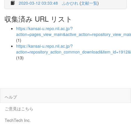
2020-03-12 03:33:48
ふかひれ
(
文献一覧
)
収集済み URL リスト
https://kansai-u.repo.nii.ac.jp/?
action=pages_view_main&active_action=repository_view_ma
(1)
https://kansai-u.repo.nii.ac.jp/?
action=repository_action_common_download&item_id=1912&i
(13)
ヘルプ
ご意見はこちら
TechTech Inc.