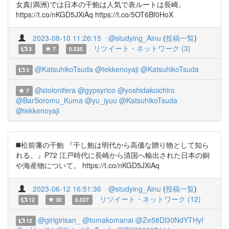
女真(満洲)では日本の干鮑は人気で表ルートは長崎。
https://t.co/nKGD5JXiAq https://t.co/5OT6Bf0HoX
2023-08-10 11:26:15
@studying_Ainu
(
投稿一覧
)
リツイート・ネットワーク (3)
3
7
0.535
@KatsuhikoTsuda
@tekkenoyaji
@KatsuhikoTsuda
3
@stolonifera
@gypsyrico
@yoshidakoichiro
7
@BarSoromu_Kuma
@yu_iyuu
@KatsuhikoTsuda
@tekkenoyaji
◼️松前藩の干鮑 『干し鮑は明代から高価な贈り物として知ら
れる。』P72 江戸時代に長崎から清国へ輸出された日本の銅
や海産物について。 https://t.co/nKGD5JXiAq
2023-06-12 16:51:36
@studying_Ainu
(
投稿一覧
)
リツイート・ネットワーク (12)
12
30
0.527
@girigirisan_
@tomakomanai
@Ze58Dl30NdYTHyf
12