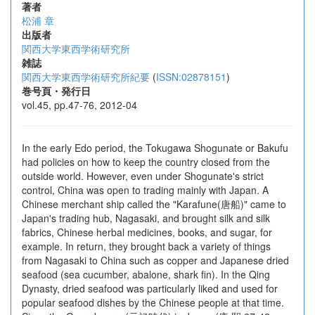
著者
松浦 章
出版者
関西大学東西学術研究所
雑誌
関西大学東西学術研究所紀要
(
ISSN:02878151
)
巻号頁・発行日
vol.45, pp.47-76, 2012-04
In the early Edo period, the Tokugawa Shogunate or Bakufu
had policies on how to keep the country closed from the
outside world. However, even under Shogunate's strict
control, China was open to trading mainly with Japan. A
Chinese merchant ship called the "Karafune(唐船)" came to
Japan's trading hub, Nagasaki, and brought silk and silk
fabrics, Chinese herbal medicines, books, and sugar, for
example. In return, they brought back a variety of things
from Nagasaki to China such as copper and Japanese dried
seafood (sea cucumber, abalone, shark fin). In the Qing
Dynasty, dried seafood was particularly liked and used for
popular seafood dishes by the Chinese people at that time.