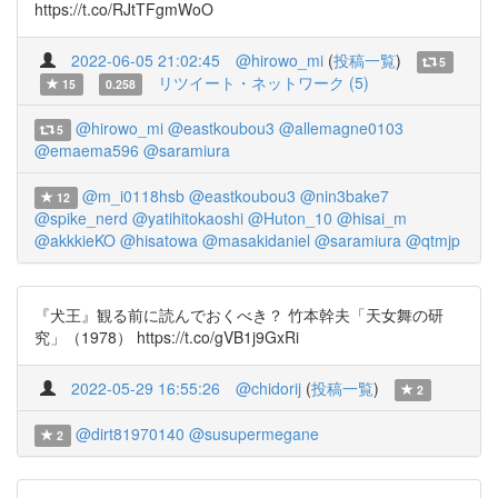
https://t.co/RJtTFgmWoO
2022-06-05 21:02:45
@hirowo_mi
(
投稿一覧
)
5
リツイート・ネットワーク (5)
15
0.258
@hirowo_mi
@eastkoubou3
@allemagne0103
5
@emaema596
@saramiura
@m_i0118hsb
@eastkoubou3
@nin3bake7
12
@spike_nerd
@yatihitokaoshi
@Huton_10
@hisai_m
@akkkieKO
@hisatowa
@masakidaniel
@saramiura
@qtmjp
『犬王』観る前に読んでおくべき？ 竹本幹夫「天女舞の研
究」（1978） https://t.co/gVB1j9GxRi
2022-05-29 16:55:26
@chidorij
(
投稿一覧
)
2
@dirt81970140
@susupermegane
2