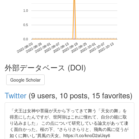
1.0
0.5
0.0
2022-10-07
2022-08-20
2022-09-07
2022-09-25
2022-10-13
2022-08-26
2022-09-13
2022-10-01
2022-09-01
2022-09-19
外部データベース (DOI)
Google Scholar
Twitter
(9 users, 10 posts, 15 favorites)
「犬王は女神や菩薩が天から下ってきて舞う「天女の舞」を
得意にしたんですが、世阿弥はこれに憧れて、自分の能に取
り込みました」 この点について研究している論文があって凄
く面白かった。桜の下、“さらりさらりと、飛鳥の風に従うが
如くに舞いし”異風の天女。https://t.co/knoD2aUsy6