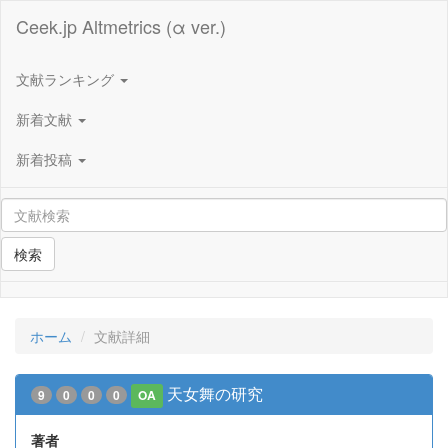
Ceek.jp Altmetrics (α ver.)
文献ランキング
新着文献
新着投稿
検索
ホーム
文献詳細
天女舞の研究
9
0
0
0
OA
著者