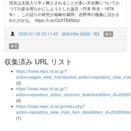
現在は太鼓入リ中ノ舞とされることが多い天女舞についてか
つての姿を明らかにしようとした論文（竹本 幹夫・1978
年）。この辺りの研究が箱崎や鵜羽、吉野琴の復曲に活かさ
れたのかな。 https://t.co/OzXTE6S3cz
2020-01-03 23:11:43
@dichika
(
投稿一覧
)
2
0
収集済み URL リスト
https://hosei.repo.nii.ac.jp/?
action=pages_view_main&active_action=repository_view_ma
(2)
https://hosei.repo.nii.ac.jp/?
action=repository_action_common_download&item_id=20285&
(6)
https://hosei.repo.nii.ac.jp/index.php?
action=repository_view_main_item_detail&item_id=20285&i
(1)